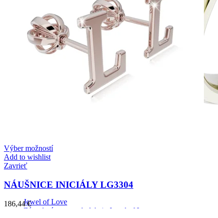
Výber možností
Add to wishlist
Zavrieť
NÁUŠNICE INICIÁLY LG3304
Jewel of Love
186,44
€
Zásnubné prstne z kolekcie Jewel of Love.