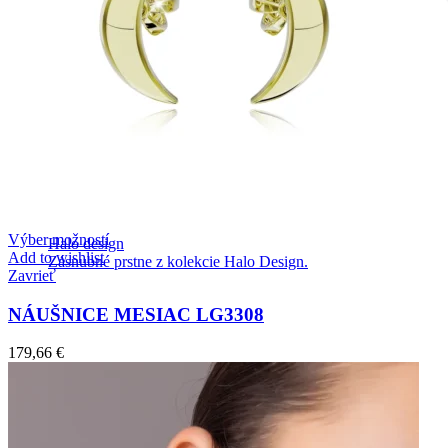
Výber možností
Halo design
Add to wishlist
Zásnubné prstne z kolekcie Halo Design.
Zavrieť
NÁUŠNICE MESIAC LG3308
179,66
€