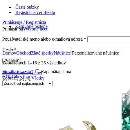
Časté otázky
Registrácia certifikátu
Prihlásenie / Registrácia
Zásnubné prstene
Prihlásiť sa
Vytvoriť účet
Používateľské meno alebo e-mailová adresa
*
Heslo
*
Domov
Obchod
Zlaté šperky
Náušnice
Personalizované náušnice
Prihlásiť
Zobrazených 1–16 z 35 výsledkov
Stratili ste heslo?
Zapamätaj si ma
Zobraziť bočný panel
0
Obľúbené
Zobraziť
24
48
Všetky
0
items
/
0,00
€