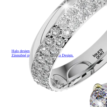
Halo design
Zásnubné prstne z kolekcie Halo Design.