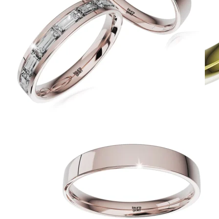
Jewel of Love
Zásnubné prstne z kolekcie Jewel of Love.