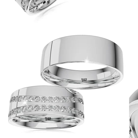
Symphony
Dokonalý lesk tradičného zlata s decentnou iskrou
kamienkov.