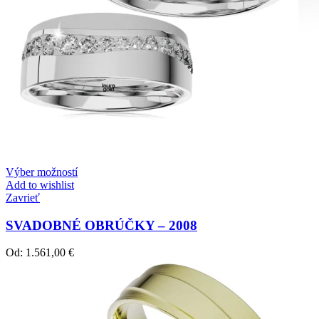
Diamond Line
Zásnubné prstne z kolekcie Diamonds line.
Výber možností
Add to wishlist
Zavrieť
SVADOBNÉ OBRÚČKY – 2008
Od:
1.561,00
€