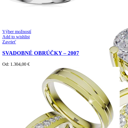
Zásnubné prstne z kolekcie Simple.
Výber možností
Add to wishlist
Zavrieť
SVADOBNÉ OBRÚČKY – 2007
Od:
1.304,00
€