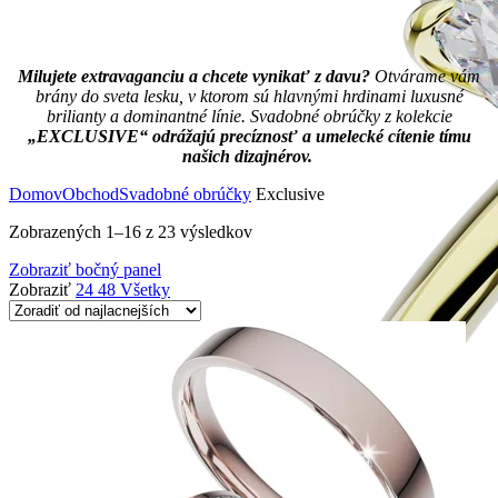
Milujete extravaganciu a chcete vynikať z davu?
Otvárame vám
brány do sveta lesku, v ktorom sú hlavnými hrdinami luxusné
brilianty a dominantné línie. Svadobné obrúčky z kolekcie
„EXCLUSIVE“
odrážajú precíznosť a umelecké cítenie tímu
našich dizajnérov.
Domov
Obchod
Svadobné obrúčky
Exclusive
Zobrazených 1–16 z 23 výsledkov
Zobraziť bočný panel
Zobraziť
24
48
Všetky