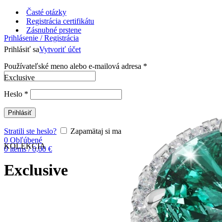
Časté otázky
Registrácia certifikátu
Zásnubné prstene
Prihlásenie / Registrácia
Prihlásiť sa
Vytvoriť účet
Používateľské meno alebo e-mailová adresa
*
Exclusive
Heslo
*
Prihlásiť
Stratili ste heslo?
Zapamätaj si ma
0
Obľúbené
KOLEKCIA
0
items
/
0,00
€
Exclusive