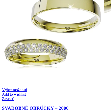
Elegant Night
Zásnubné prstne z kolekcie Elegant Night.
Výber možností
Add to wishlist
Zavrieť
SVADOBNÉ OBRÚČKY – 2000