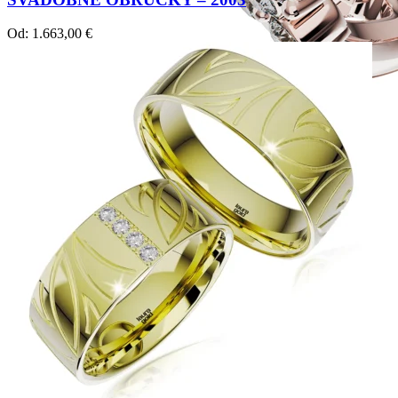
Od:
1.663,00
€
Twin Rings
Zásnubné prstne z kolekcie Twin Rings.
Svadobné obrúčky