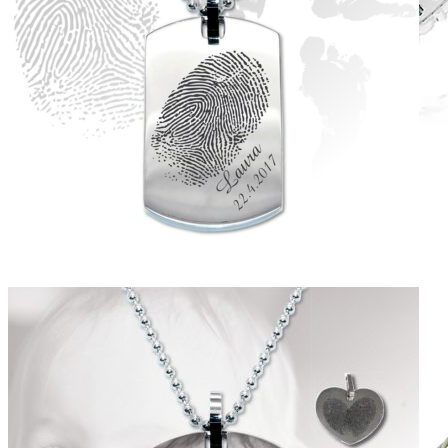
Harmony
Harmónia klasiky a moderného dizajnu.