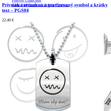
Forever Collection
Prívesok s retiazkou a gravírovaný symbol a krátky
Zásnubné prstne z kolekcie Forever.
text – PGS04
22,40
€