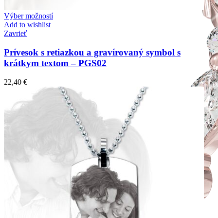
Výber možností
Add to wishlist
Zavrieť
Prívesok s retiazkou a gravírovaný symbol s
krátkym textom – PGS02
22,40
€