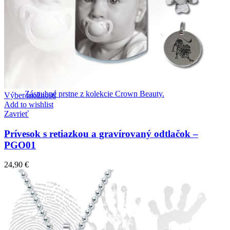
Crown Beauty
Zásnubné prstne z kolekcie Crown Beauty.
Výber možností
Add to wishlist
Zavrieť
Prívesok s retiazkou a gravírovaný odtlačok –
PGO01
24,90
€