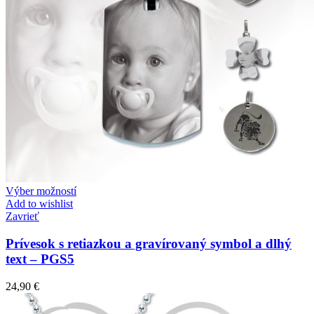
Diamond Line
Zásnubné prstne z kolekcie Diamonds line.
Výber možností
Add to wishlist
Zavrieť
Prívesok s retiazkou a gravírovaný symbol a dlhý
text – PGS5
24,90
€