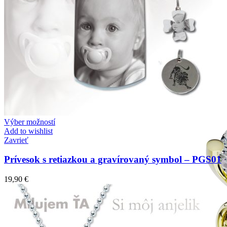
Mistique Love
Zásnubné prstne z kolekcie Mistique Love.
Výber možností
Add to wishlist
Zavrieť
Prívesok s retiazkou a gravírovaný symbol – PGS01
19,90
€