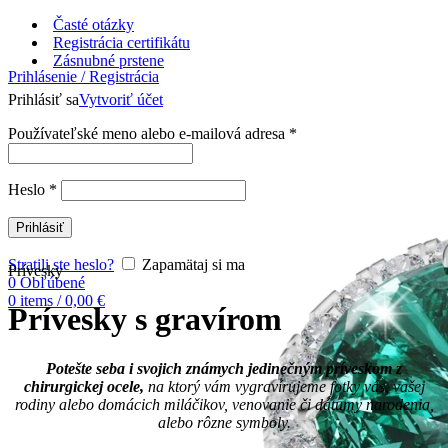
Časté otázky
Registrácia certifikátu
Zásnubné prstene
Prihlásenie / Registrácia
Prihlásiť sa
Vytvoriť účet
Používateľské meno alebo e-mailová adresa
*
Heslo
*
Prihlásiť
Stratili ste heslo?
Zapamätaj si ma
Prívesky
0
Obľúbené
0
items
/
0,00
€
Prívesky s gravírom
Potešte seba i svojich známych jedinečným príveskom z
chirurgickej ocele,
na ktorý vám vygravírujeme fotky vás, vašej
rodiny alebo domácich miláčikov, venovanie či dátumy narodenia,
alebo rôzne symboly.