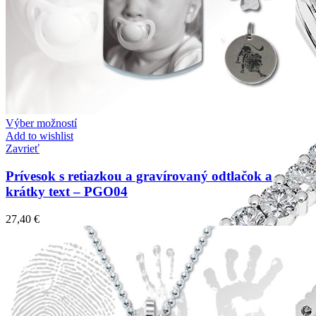
Výber možností
Add to wishlist
Zavrieť
Prívesok s retiazkou a gravírovaný odtlačok a
krátky text – PGO04
27,40
€