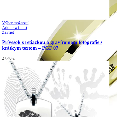
Výber možností
Add to wishlist
Zavrieť
Prívesok s retiazkou a gravíromom fotografie s
krátkym textom – PGF 07
27,40
€