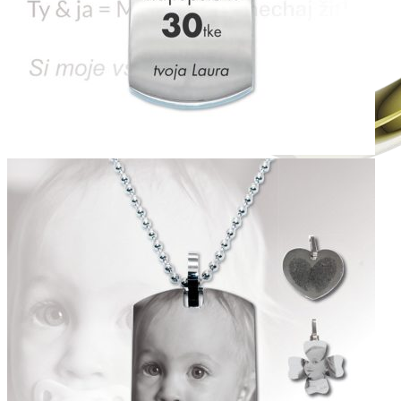
Jewel of Love
Zásnubné prstne z kolekcie Jewel of Love.