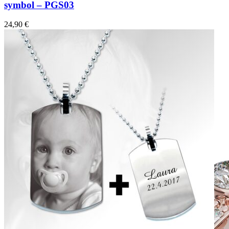
symbol – PGS03
24,90
€
Twist Elegance
Zásnubné prstne z kolekcie Twist Elegance.