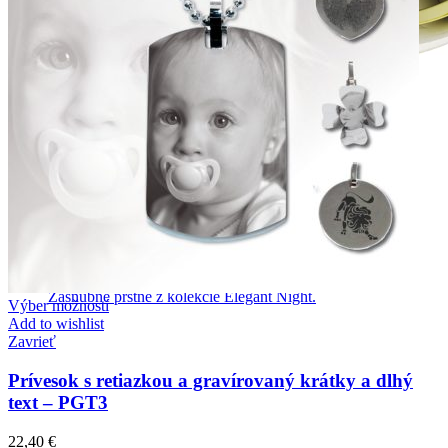
Elegant Night
Zásnubné prstne z kolekcie Elegant Night.
Výber možností
Add to wishlist
Zavrieť
Prívesok s retiazkou a gravírovaný krátky a dlhý
text – PGT3
22,40
€