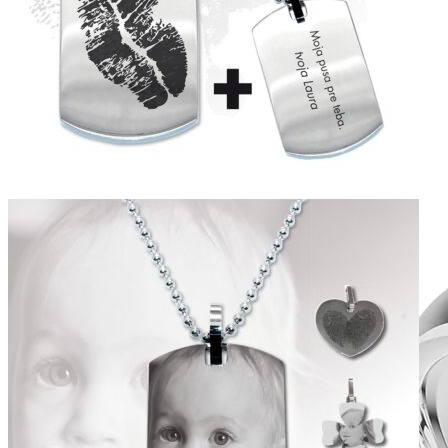
Symphony
Dokonalý lesk tradičného zlata s decentnou iskrou
kamienkov.