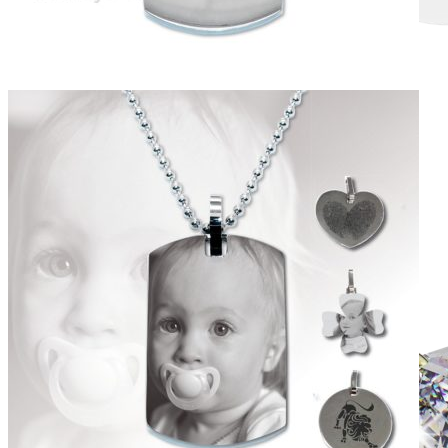
Halo design
Zásnubné prstne z kolekcie Halo Design.