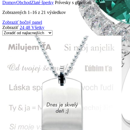
Domov
Obchod
Zlaté šperky
Prívesky s gravírom
Zobrazených 1–16 z 21 výsledkov
Zobraziť bočný panel
Zobraziť
24
48
Všetky