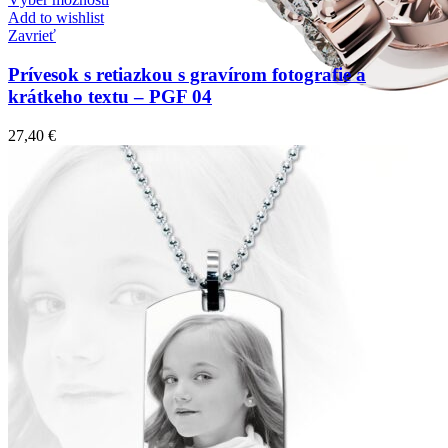
Add to wishlist
Zavrieť
Prívesok s retiazkou s gravírom fotografie a
krátkeho textu – PGF 04
27,40
€
Twin Rings
Zásnubné prstne z kolekcie Twin Rings.
Svadobné obrúčky