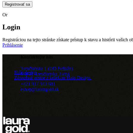
Registrovať sa
Or
Login
Registráciou na tejto stránke získate prístup k stavu a histórii vašic
Prihlásenie
Kontaktujte nás
Trenčianska 1 (OD Pelikán)
Halo design
913 21 Trenčianska Turná
Zásnubné prstne z kolekcie Halo Design.
+421 917 343 681
eshop@lauragold.sk