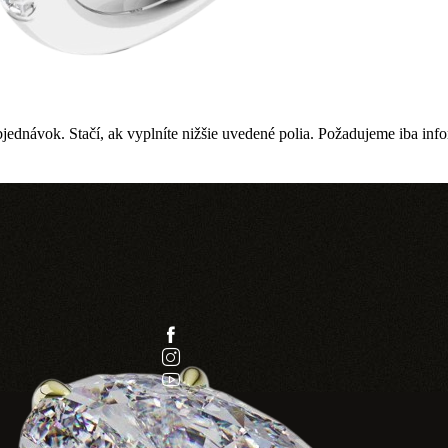
h objednávok. Stačí, ak vyplníte nižšie uvedené polia. Požadujeme iba in