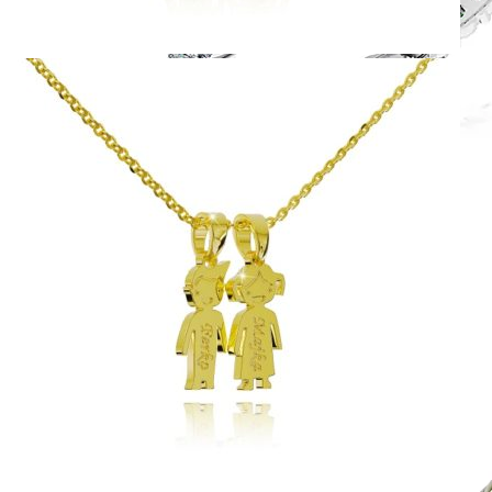
Harmony
Harmónia klasiky a moderného dizajnu.