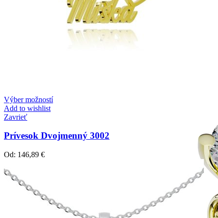
Mistique Love
Zásnubné prstne z kolekcie Mistique Love.
Výber možností
Add to wishlist
Zavrieť
Prívesok Dvojmenný 3002
Od:
146,89
€