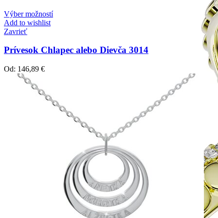
Výber možností
Add to wishlist
Zavrieť
Prívesok Chlapec alebo Dievča 3014
Od:
146,89
€