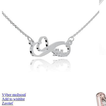
Romantic Collection
Zásnubné prstne z kolekcie Romantic.
Výber možností
Add to wishlist
Zavrieť