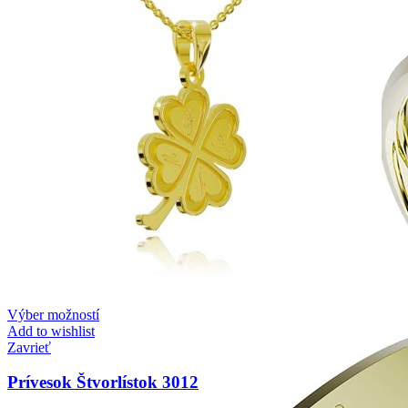
Výber možností
Add to wishlist
Zavrieť
Prívesok Štvorlístok 3012