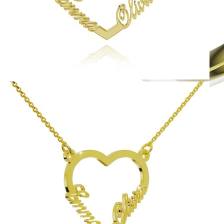
Jewel of Love
Zásnubné prstne z kolekcie Jewel of Love.