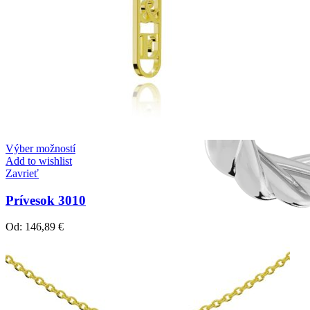
Výber možností
Add to wishlist
Zavrieť
Prívesok 3010
Od:
146,89
€