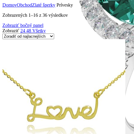
Domov
Obchod
Zlaté šperky
Prívesky
Zobrazených 1–16 z 36 výsledkov
Zobraziť bočný panel
Zobraziť
24
48
Všetky