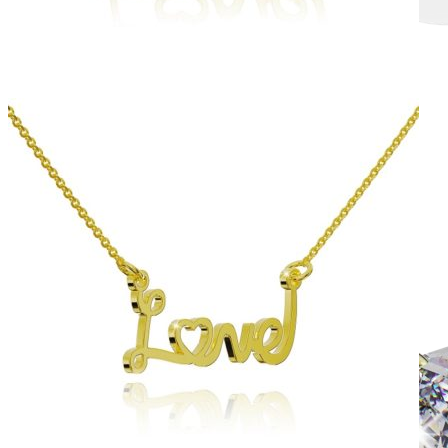
Halo design
Zásnubné prstne z kolekcie Halo Design.