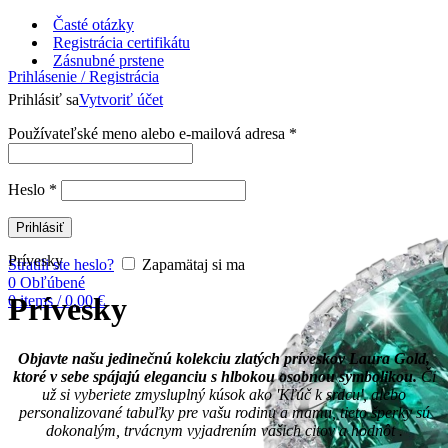
Časté otázky
Registrácia certifikátu
Zásnubné prstene
Prihlásenie / Registrácia
Prihlásiť sa
Vytvoriť účet
Používateľské meno alebo e-mailová adresa
*
Heslo
*
Prihlásiť
Prívesky
Stratili ste heslo?
Zapamätaj si ma
0
Obľúbené
Prívesky
0
items
/
0,00
€
Objavte našu jedinečnú kolekciu zlatých príveskov Laura Gold,
ktoré v sebe spájajú eleganciu s hlbokou osobnou symbolikou.
Či
už si vyberiete zmysluplný kúsok ako 'Kľúč k srdcu', alebo
personalizované tabuľky pre vašu rodinu a mamu, tieto šperky sú
dokonalým, trvácnym vyjadrením vašich citov a hodnôt .