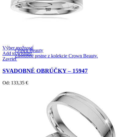
Výber možností
Crown Beauty
Add to wishlist
Zásnubné prstne z kolekcie Crown Beauty.
Zavrieť
SVADOBNÉ OBRÚČKY – 15947
Od:
133,35
€