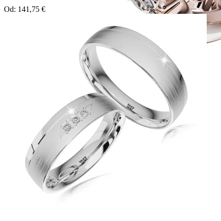
Od:
141,75
€
Twin Rings
Zásnubné prstne z kolekcie Twin Rings.
Svadobné obrúčky