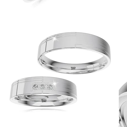
Symphony
Dokonalý lesk tradičného zlata s decentnou iskrou
kamienkov.