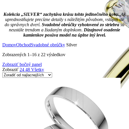
Kolekcia „SILVER“ zachytáva krásu tohto jedinečného kovu.
Ak
uprednostňujete precízne detaily s náležitým pôvabom, vstúpili ste
do správnych dverí.
Svadobné obrúčky vyhotovené zo striebra
sú
neustále trendom a žiadaným doplnkom.
Dizajnové osadenie
kamienkov posúva model na úplne iný level.
Domov
Obchod
Svadobné obrúčky
Silver
Zobrazených 1–16 z 22 výsledkov
Zobraziť bočný panel
Zobraziť
24
48
Všetky