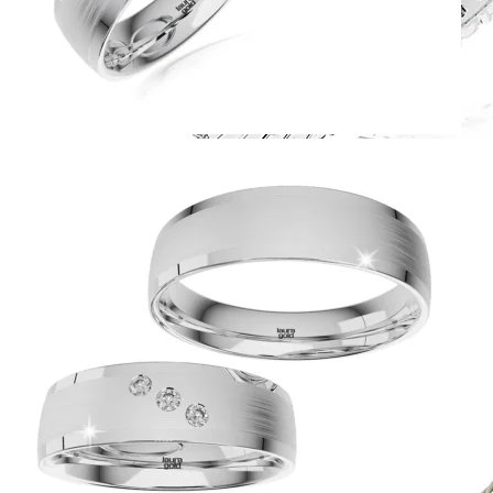
Harmony
Harmónia klasiky a moderného dizajnu.