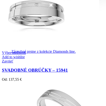
Diamond Line
Zásnubné prstne z kolekcie Diamonds line.
Výber možností
Add to wishlist
Zavrieť
SVADOBNÉ OBRÚČKY – 15941
Od:
137,55
€