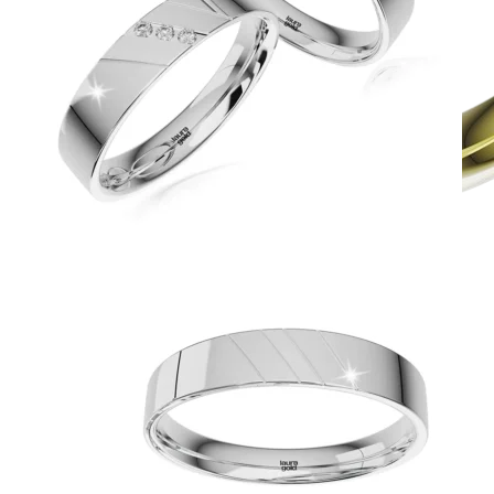
Jewel of Love
Zásnubné prstne z kolekcie Jewel of Love.