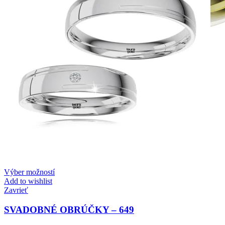
Elegant Night
Zásnubné prstne z kolekcie Elegant Night.
Výber možností
Add to wishlist
Zavrieť
SVADOBNÉ OBRÚČKY – 649