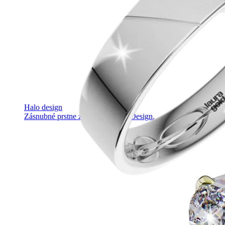
Halo design
Zásnubné prstne z kolekcie Halo Design.