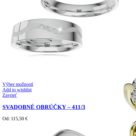
Mistique Love
Zásnubné prstne z kolekcie Mistique Love.
Výber možností
Add to wishlist
Zavrieť
SVADOBNÉ OBRÚČKY – 411/3
Od:
115,50
€