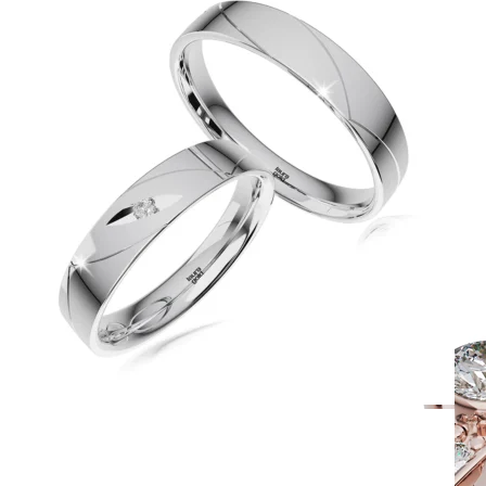
Twist Elegance
Zásnubné prstne z kolekcie Twist Elegance.