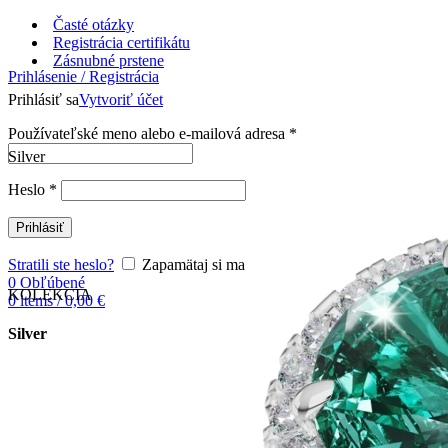
Časté otázky
Registrácia certifikátu
Zásnubné prstene
Prihlásenie / Registrácia
Prihlásiť sa
Vytvoriť účet
Používateľské meno alebo e-mailová adresa
*
Silver
Heslo
*
Prihlásiť
Stratili ste heslo?
Zapamätaj si ma
0
Obľúbené
KOLEKCIA
0
items
/
0,00
€
Silver