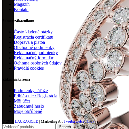
Magazín
Kontakt
Pomoc zákazníkom
Často kladené otázky
Registrácia certifikátu
Doprava a platba
Obchodné podmienky
Reklamačné podmienky
Reklamačný formulár
Ochrana osobných údajov
Pravidlá cookies
Zákaznícka zóna
Podmienky súťaže
Prihlásenie / Registrácia
Môj účet
Zabudnuté heslo
Moje obľúbené
© 2019
LAURA GOLD
| Marketing Art
Tvorba web stránok
Search