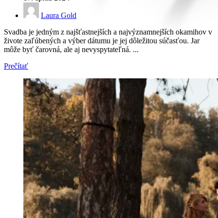
Laura Gold
Svadba je jedným z najšťastnejších a najvýznamnejších okamihov v
živote zaľúbených a výber dátumu je jej dôležitou súčasťou. Jar
môže byť čarovná, ale aj nevyspytateľná. ...
Prečítať
Diamond Line
Zásnubné prstne z kolekcie Diamonds line.