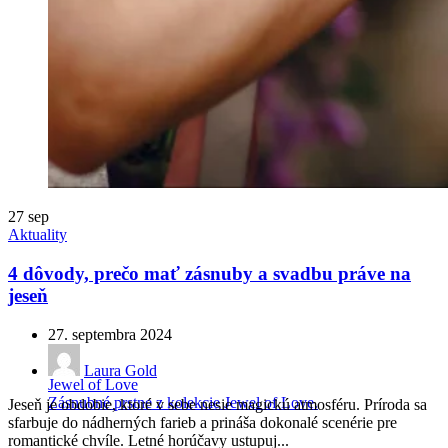
27
sep
Aktuality
4 dôvody, prečo mať zásnuby a svadbu práve na
jeseň
27. septembra 2024
Laura Gold
Jewel of Love
Zásnubné prstne z kolekcie Jewel of Love.
Jeseň je obdobie, ktoré v sebe nesie magickú atmosféru. Príroda sa
sfarbuje do nádherných farieb a prináša dokonalé scenérie pre
romantické chvíle. Letné horúčavy ustupuj...