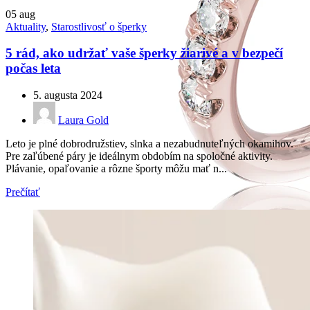
05
aug
Aktuality
,
Starostlivosť o šperky
5 rád, ako udržať vaše šperky žiarivé a v bezpečí
počas leta
5. augusta 2024
Laura Gold
Leto je plné dobrodružstiev, slnka a nezabudnuteľných okamihov.
Pre zaľúbené páry je ideálnym obdobím na spoločné aktivity.
Plávanie, opaľovanie a rôzne športy môžu mať n...
Prečítať