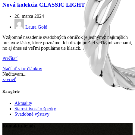
Nová kolekcia CLASSIC LIGHT
26. marca 2024
Laura Gold
Vzájomné nasadenie svadobných obrúčok je jedným z najkrajších
prejavov lásky, ktoré poznáme. Ich dizajn prešiel veľkými zmenami,
no aj dnes sú veľmi populárne tie klasick...
Prečítať
Načítať viac článkov
Načítavam...
zavrieť
Kategórie
Aktuality
Starostlivosť o šperky
Svadobné výstavy
Kontaktujte nás