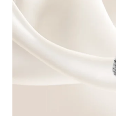
Forever Collection
Zásnubné prstne z kolekcie Forever.