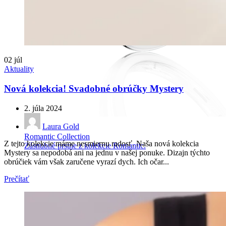
02
júl
Aktuality
Nová kolekcia! Svadobné obrúčky Mystery
2. júla 2024
Laura Gold
Romantic Collection
Z tejto kolekcie máme nesmiernu radosť. Naša nová kolekcia
Zásnubné prstne z kolekcie Romantic.
Mystery sa nepodobá ani na jednu v našej ponuke. Dizajn týchto
obrúčiek vám však zaručene vyrazí dych. Ich očar...
Prečítať