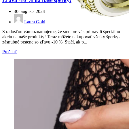
Zľava -10 % na naše šperky!
30. augusta 2024
Laura Gold
S radosťou vám oznamujeme, že sme pre vás pripravili špeciálnu
akciu na naše produkty! Teraz môžete nakupovať všetky šperky a
zásnubné prstene so zľavu -10 %. Stačí, ak p...
Prečítať
Elegant Night
Zásnubné prstne z kolekcie Elegant Night.