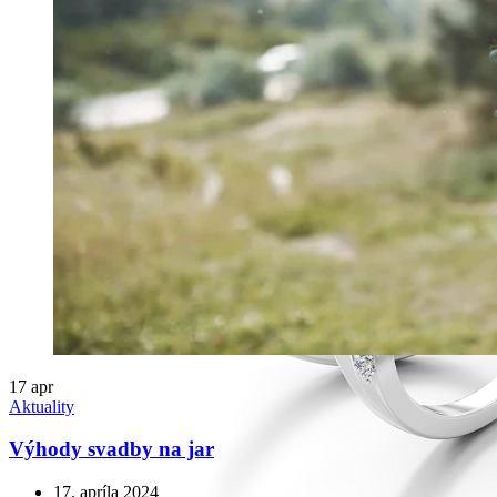
17
apr
Aktuality
Výhody svadby na jar
17. apríla 2024