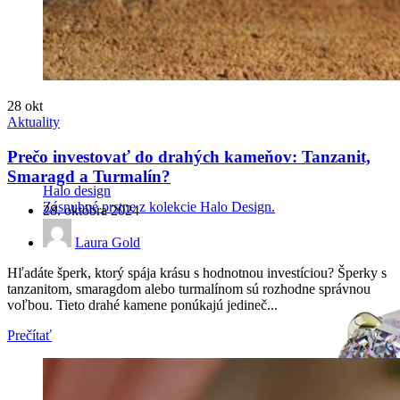
28
okt
Aktuality
Prečo investovať do drahých kameňov: Tanzanit,
Smaragd a Turmalín?
Halo design
Zásnubné prstne z kolekcie Halo Design.
28. októbra 2024
Laura Gold
Hľadáte šperk, ktorý spája krásu s hodnotnou investíciou? Šperky s
tanzanitom, smaragdom alebo turmalínom sú rozhodne správnou
voľbou. Tieto drahé kamene ponúkajú jedineč...
Prečítať