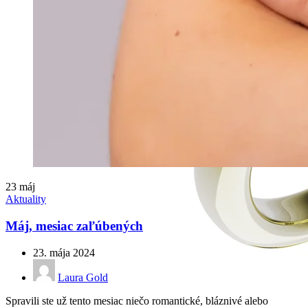
23
máj
Aktuality
Máj, mesiac zaľúbených
23. mája 2024
Laura Gold
Spravili ste už tento mesiac niečo romantické, bláznivé alebo