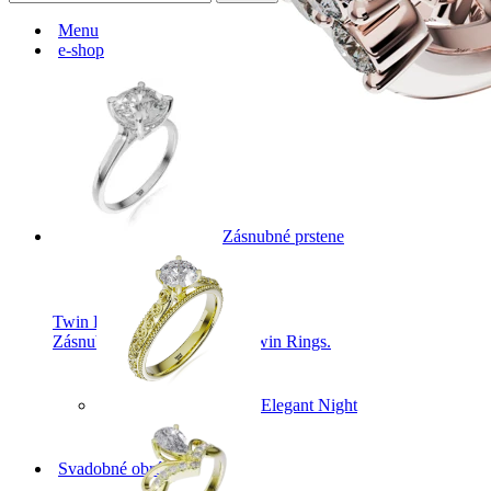
Menu
e-shop
Zásnubné prstene
Twin Rings
Zásnubné prstne z kolekcie Twin Rings.
Elegant Night
Svadobné obrúčky