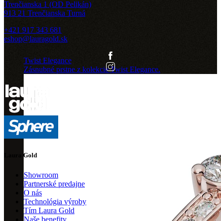
Trenčianska 1 (OD Pelikán)
913 21 Trenčianska Turná
+421 917 343 681
eshop@lauragold.sk
Twist Elegance
Zásnubné prstne z kolekcie Twist Elegance.
Laura Gold
Showroom
Partnerské predajne
O nás
Technológia výroby
Tím Laura Gold
Naše benefity