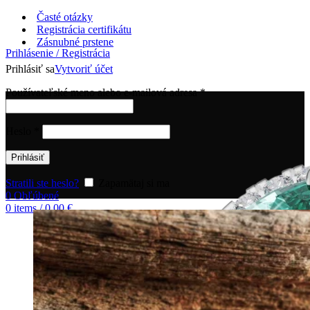
Časté otázky
Registrácia certifikátu
Zásnubné prstene
Prihlásenie / Registrácia
Prihlásiť sa
Vytvoriť účet
Používateľské meno alebo e-mailová adresa
*
Heslo
*
Prihlásiť
Stratili ste heslo?
Zapamätaj si ma
0
Obľúbené
0
items
/
0,00
€