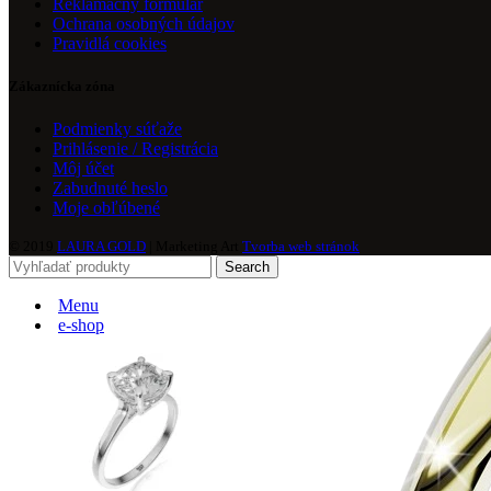
Reklamačný formulár
Ochrana osobných údajov
Pravidlá cookies
Zákaznícka zóna
Podmienky súťaže
Prihlásenie / Registrácia
Môj účet
Zabudnuté heslo
Moje obľúbené
© 2019
LAURA GOLD
| Marketing Art
Tvorba web stránok
Search
Menu
e-shop