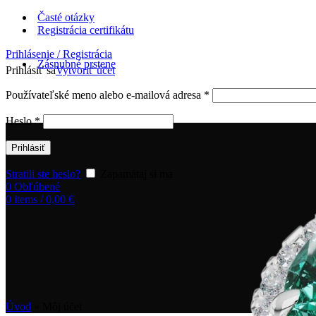
Časté otázky
Registrácia certifikátu
Prihlásenie / Registrácia
Zásnubné prstene
Prihlásiť sa
Vytvoriť účet
Používateľské meno alebo e-mailová adresa
*
Heslo
*
Prihlásiť
Stratili ste heslo?
Zapamätaj si ma
0
Obľúbené
0
items
/
0,00
€
Úvod
»
Môj účet