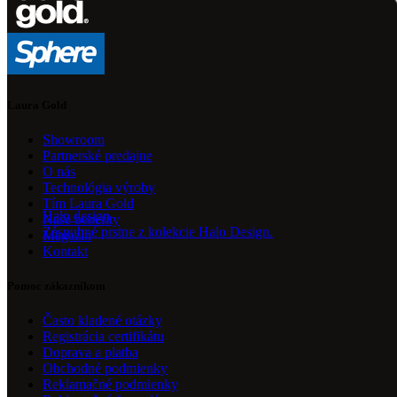
Laura Gold
Showroom
Partnerské predajne
O nás
Technológia výroby
Tím Laura Gold
Halo design
Naše benefity
Zásnubné prstne z kolekcie Halo Design.
Magazín
Kontakt
Pomoc zákazníkom
Často kladené otázky
Registrácia certifikátu
Doprava a platba
Obchodné podmienky
Reklamačné podmienky