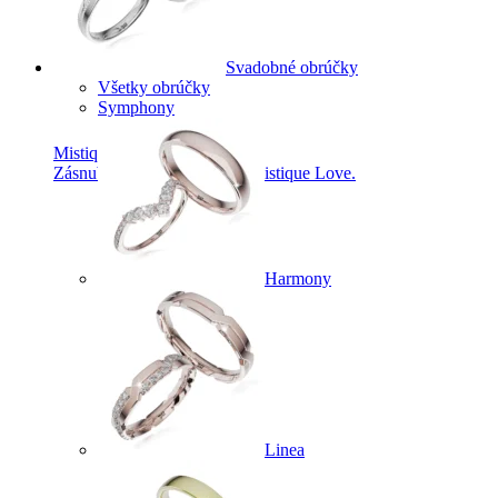
Svadobné obrúčky
Všetky obrúčky
Symphony
Mistique Love
Zásnubné prstne z kolekcie Mistique Love.
Harmony
Linea