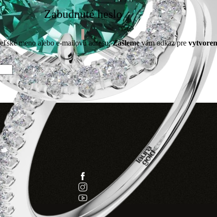
Zabudnuté heslo
eľské meno alebo e-mailovú adresu.
Zašleme
vám odkaz pre
vytvoren