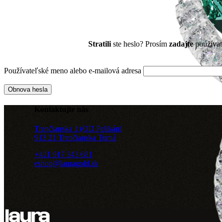
Stratili
ste heslo? Prosím
zadajte
používat
Používateľské meno alebo e-mailová adresa
Obnova hesla
Kontaktujte nás
Trenčianska 1 (OD Pelikán)
913 21 Trenčianska Turná
+421 917 343 681
eshop@lauragold.sk