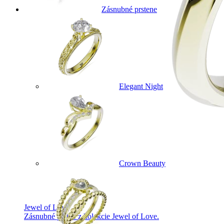
Zásnubné prstene
Elegant Night
Crown Beauty
Jewel of Love
Zásnubné prstne z kolekcie Jewel of Love.