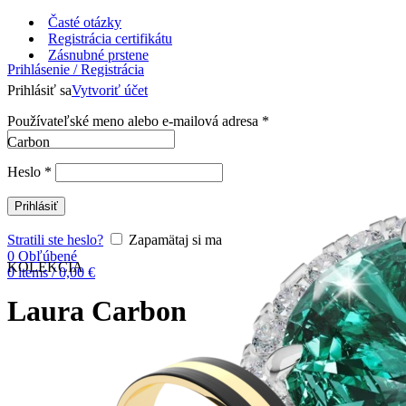
Časté otázky
Registrácia certifikátu
Zásnubné prstene
Prihlásenie / Registrácia
Prihlásiť sa
Vytvoriť účet
Používateľské meno alebo e-mailová adresa
*
Carbon
Heslo
*
Prihlásiť
Stratili ste heslo?
Zapamätaj si ma
0
Obľúbené
KOLEKCIA
0
items
/
0,00
€
Laura Carbon