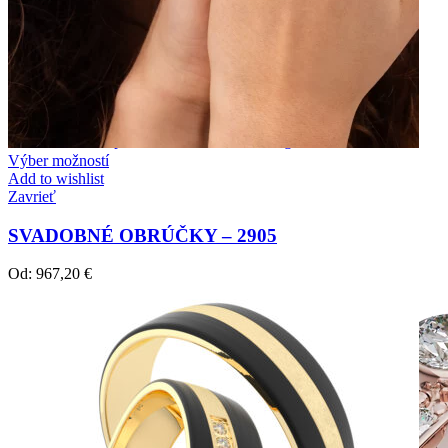
Twist Elegance
Zásnubné prstne z kolekcie Twist Elegance.
Výber možností
Add to wishlist
Zavrieť
SVADOBNÉ OBRÚČKY – 2905
Od:
967,20
€