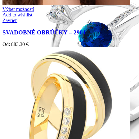
Výber možností
Add to wishlist
Zavrieť
SVADOBNÉ OBRÚČKY – 2901
Od:
883,30
€