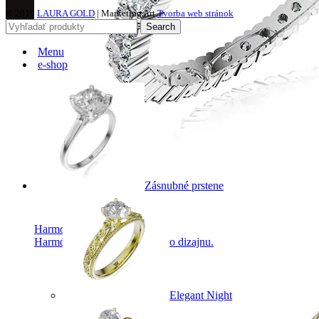
© 2019
LAURA GOLD
| Marketing Art
Tvorba web stránok
Search
Menu
e-shop
Zásnubné prstene
Harmony
Harmónia klasiky a moderného dizajnu.
Elegant Night