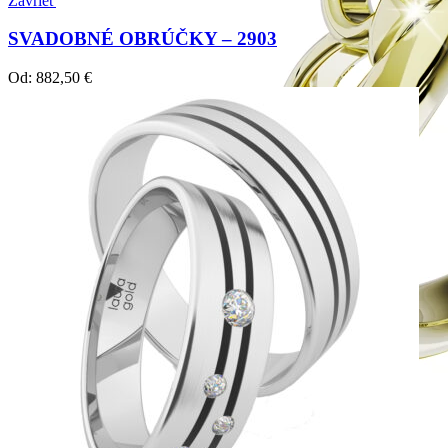
Zavrieť
SVADOBNÉ OBRÚČKY – 2903
Od:
882,50
€