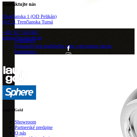
Kontaktujte nás
Trenčianska 1 (OD Pelikán)
913 21 Trenčianska Turná
+421 917 343 681
eshop@lauragold.sk
Symphony
Dokonalý lesk tradičného zlata s decentnou iskrou
kamienkov.
Laura Gold
Showroom
Partnerské predajne
O nás