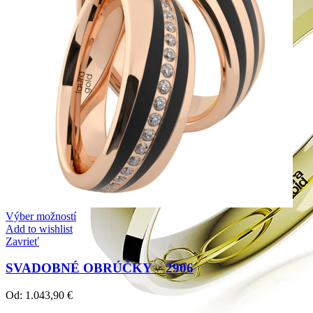
Výber možností
Add to wishlist
Zavrieť
SVADOBNÉ OBRÚČKY – 2906
Od:
1.043,90
€