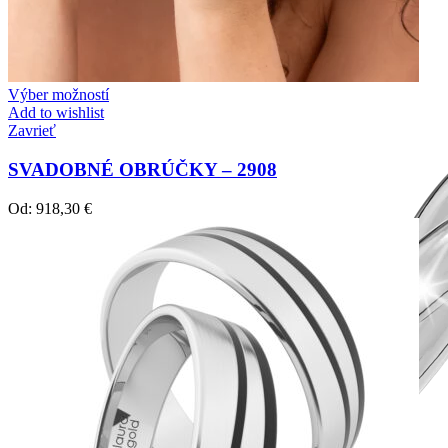
Výber možností
Add to wishlist
Zavrieť
SVADOBNÉ OBRÚČKY – 2908
Od:
918,30
€