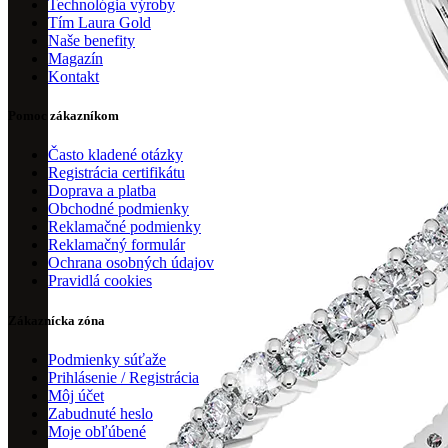
Technológia výroby
Tím Laura Gold
Naše benefity
Magazín
Kontakt
Pomoc zákazníkom
Často kladené otázky
Registrácia certifikátu
Doprava a platba
Obchodné podmienky
Reklamačné podmienky
Reklamačný formulár
Ochrana osobných údajov
Pravidlá cookies
Zákaznícka zóna
Podmienky súťaže
Prihlásenie / Registrácia
Môj účet
Zabudnuté heslo
Moje obľúbené