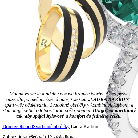
Módna variácia modelov posúva hranice tvorby. Ak sa práve
obzeráte po niečom špeciálnom, kolekcia
„LAURA KARBON“
splní vaše očakávania. Svadobné obrúčky v kombinácii karbónu a
zlata majú veľkú odolnosť proti poškriabaniu.
Dizajn bol navrhnutý
tak, aby spájal štýlovosť a komfort do jedného celku.
Domov
Obchod
Svadobné obrúčky
Laura Karbon
Zobrazuje sa všetkych 12 výsledkov