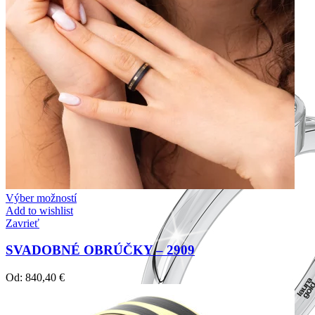
Forever Collection
Zásnubné prstne z kolekcie Forever.
Výber možností
Add to wishlist
Zavrieť
SVADOBNÉ OBRÚČKY – 2909
Od:
840,40
€