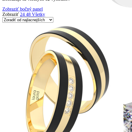
Zobraziť bočný panel
Zobraziť
24
48
Všetky
Halo design
Zásnubné prstne z kolekcie Halo Design.