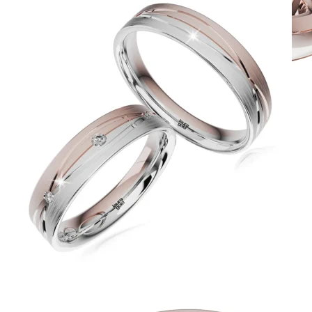
Twin Rings
Zásnubné prstne z kolekcie Twin Rings.
Svadobné obrúčky