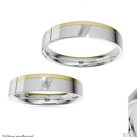
Symphony
Dokonalý lesk tradičného zlata s decentnou iskrou
kamienkov.
Výber možností