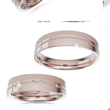
Harmony
Harmónia klasiky a moderného dizajnu.