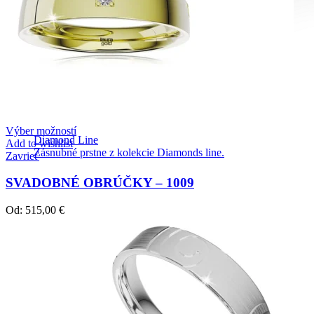
Výber možností
Diamond Line
Add to wishlist
Zásnubné prstne z kolekcie Diamonds line.
Zavrieť
SVADOBNÉ OBRÚČKY – 1009
Od:
515,00
€