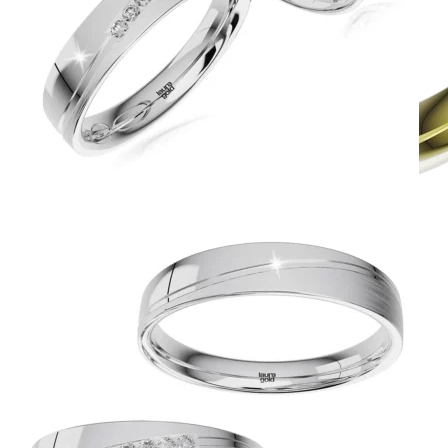
Jewel of Love
Zásnubné prstne z kolekcie Jewel of Love.