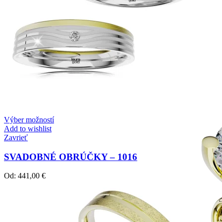
Mistique Love
Zásnubné prstne z kolekcie Mistique Love.
Výber možností
Add to wishlist
Zavrieť
SVADOBNÉ OBRÚČKY – 1016
Od:
441,00
€