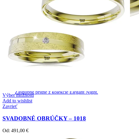
Elegant Night
Zásnubné prstne z kolekcie Elegant Night.
Výber možností
Add to wishlist
Zavrieť
SVADOBNÉ OBRÚČKY – 1018
Od:
491,00
€