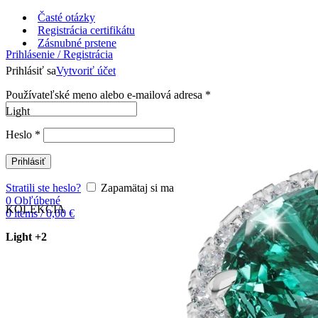
Časté otázky
Registrácia certifikátu
Zásnubné prstene
Prihlásenie / Registrácia
Prihlásiť sa
Vytvoriť účet
Používateľské meno alebo e-mailová adresa
*
Light
Heslo
*
Prihlásiť
Stratili ste heslo?
Zapamätaj si ma
0
Obľúbené
KOLEKCIA
0
items
/
0,00
€
Light +2