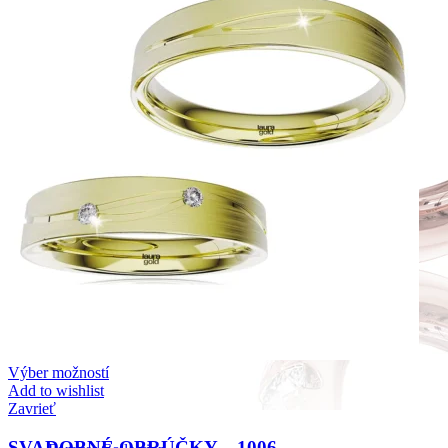
Výber možností
Add to wishlist
Zavrieť
SVADOBNÉ OBRÚČKY – 1006