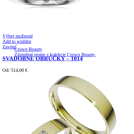
Výber možností
Add to wishlist
Zavrieť
Crown Beauty
Zásnubné prstne z kolekcie Crown Beauty.
SVADOBNÉ OBRÚČKY – 1014
Od:
514,00
€