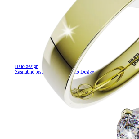
Halo design
Zásnubné prstne z kolekcie Halo Design.