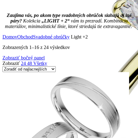
Zaujíma vás, po akom type svadobných obrúčok siahajú aj iné
páry?
Kolekcia
„LIGHT + 2“
vám to prezradí. Kombinácia
materiálov, minimalistické línie, ktoré striedajú tie extravagantné.
Domov
Obchod
Svadobné obrúčky
Light +2
Zobrazených 1–16 z 24 výsledkov
Zobraziť bočný panel
Zobraziť
24
48
Všetky