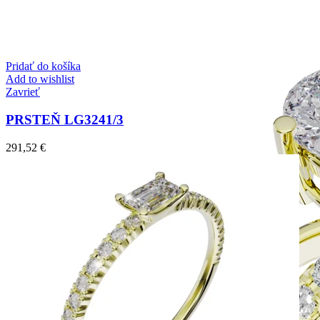
Zásnubné prstne z kolekcie Simple.
Pridať do košíka
Add to wishlist
Zavrieť
PRSTEŇ LG3241/3
291,52
€