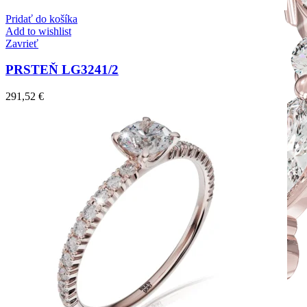
Pridať do košíka
Add to wishlist
Zavrieť
PRSTEŇ LG3241/2
291,52
€