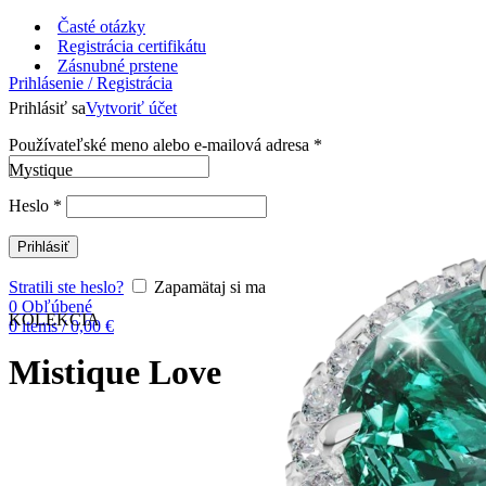
Časté otázky
Registrácia certifikátu
Zásnubné prstene
Prihlásenie / Registrácia
Prihlásiť sa
Vytvoriť účet
Používateľské meno alebo e-mailová adresa
*
Mystique
Heslo
*
Prihlásiť
Stratili ste heslo?
Zapamätaj si ma
0
Obľúbené
KOLEKCIA
0
items
/
0,00
€
Mistique Love