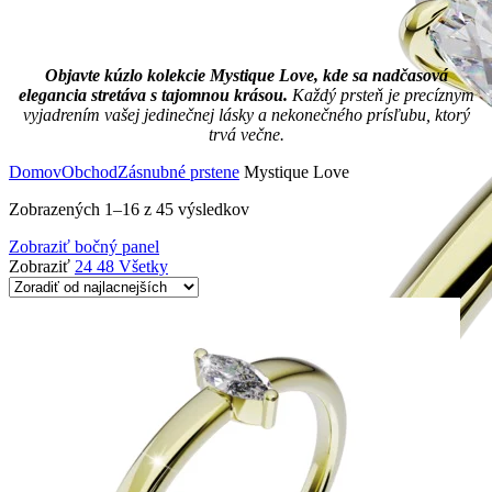
Objavte kúzlo kolekcie Mystique Love, kde sa nadčasová
elegancia stretáva s tajomnou krásou.
Každý prsteň je precíznym
vyjadrením vašej jedinečnej lásky a nekonečného prísľubu, ktorý
trvá večne.
Domov
Obchod
Zásnubné prstene
Mystique Love
Zobrazených 1–16 z 45 výsledkov
Zobraziť bočný panel
Zobraziť
24
48
Všetky