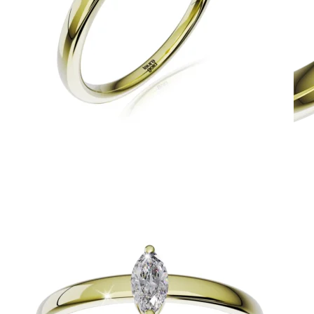
Jewel of Love
Zásnubné prstne z kolekcie Jewel of Love.