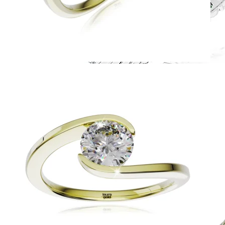
Harmony
Harmónia klasiky a moderného dizajnu.