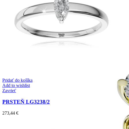
Mistique Love
Zásnubné prstne z kolekcie Mistique Love.
Pridať do košíka
Add to wishlist
Zavrieť
PRSTEŇ LG3238/2
273,44
€