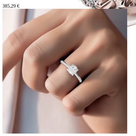
385,29
€
Twin Rings
Zásnubné prstne z kolekcie Twin Rings.
Svadobné obrúčky