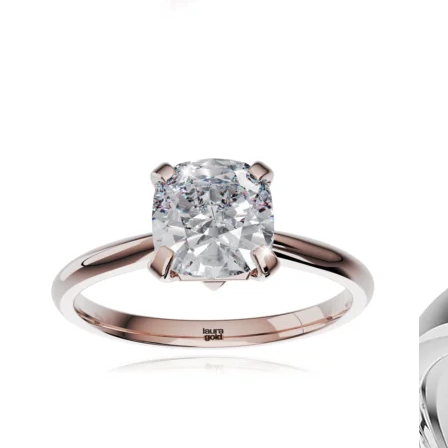
Symphony
Dokonalý lesk tradičného zlata s decentnou iskrou
kamienkov.