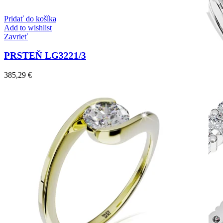
Pridať do košíka
Add to wishlist
Zavrieť
PRSTEŇ LG3221/3
385,29
€