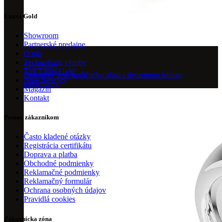
Laura Gold
Showroom
Partnerské predajne
O nás
Technológia výroby
Symphony
Tím Laura Gold
Dokonalý lesk tradičného zlata s decentnou iskrou
Naše benefity
kamienkov.
Magazín
Kontakt
Pomoc zákazníkom
Často kladené otázky
Registrácia certifikátu
Doprava a platba
Obchodné podmienky
Reklamačné podmienky
Reklamačný formulár
Ochrana osobných údajov
Pravidlá cookies
Zákaznícka zóna