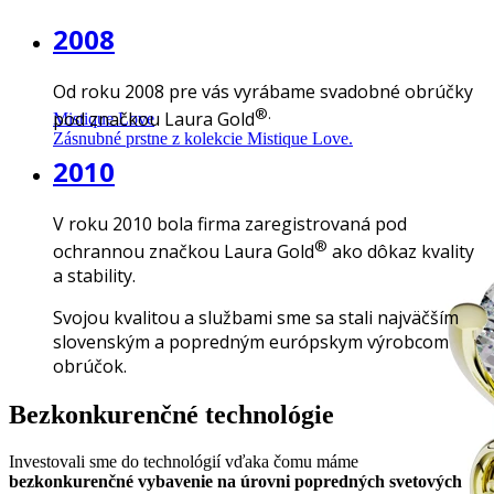
2008
Od roku 2008 pre vás vyrábame svadobné obrúčky
®.
pod značkou Laura Gold
Mistique Love
Zásnubné prstne z kolekcie Mistique Love.
2010
V roku 2010 bola firma zaregistrovaná pod
®
ochrannou značkou Laura Gold
ako dôkaz kvality
a stability.
Svojou kvalitou a službami sme sa stali najväčším
slovenským a popredným európskym výrobcom
obrúčok.
Bezkonkurenčné technológie
Investovali sme do technológií vďaka čomu máme
bezkonkurenčné vybavenie na úrovni popredných svetových