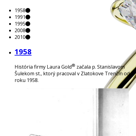
1958
1991
1995
2008
2010
1958
®
História firmy Laura Gold
začala p. Stanislavom
Šulekom st., ktorý pracoval v Zlatokove Trenčín od
roku 1958.