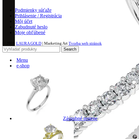
Podmienky súťaže
Prihlásenie / Registrácia
Môj účet
Zabudnuté heslo
Moje obľúbené
© 2019
LAURA GOLD
| Marketing Art
Tvorba web stránok
Search
Menu
e-shop
Zásnubné prstene