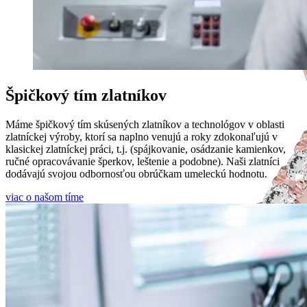
Špičkový tím zlatníkov
Máme špičkový tím skúsených zlatníkov a technológov v oblasti
zlatníckej výroby, ktorí sa naplno venujú a roky zdokonaľujú v
klasickej zlatníckej práci, t.j. (spájkovanie, osádzanie kamienkov,
ručné opracovávanie šperkov, leštenie a podobne). Naši zlatníci
dodávajú svojou odbornosťou obrúčkam umeleckú hodnotu.
viac o našom tíme