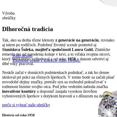
Výroba
obrúčky
Dlhoročná tradícia
Tak, ako sa dedia rôzne klenoty
z generácie na generáciu
, rovnako
aj talent po rodičoch. Podobný životný scenár postretol aj
Stanislava Šuleka, majiteľa spoločnosti Laura Gold.
Zlatnícke
remeslo mu od narodenia koluje v krvi, a to vďaka svojmu otcovi,
Halo design
ktorý šperkárstvo vyštudoval a od roku
1958
v danom odvetví aj
Zásnubné prstne z kolekcie Halo Design.
dlhé roky pracoval.
Neskôr začal v domácich podmienkach podnikať, a tak ho denne
sledoval pri práci na rôznych šperkoch. V tomto bode sa začali písať
novodobé dejiny značky, pretože syn sa rozhodol pokračovať v
rodinnom biznise svojho otca. Pod jeho vedením nabrala značka
inovatívne kontúry
a doposiaľ zaujala vysokou úrovňou
vyhotovených šperkov s dotykom hravosti a s dôrazom na detail.
prečo si vybrať naše obrúčky
História od roku 1958