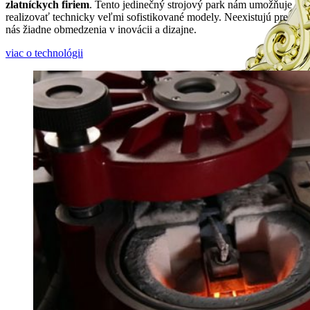
zlatníckych firiem
. Tento jedinečný strojový park nám umožňuje
realizovať technicky veľmi sofistikované modely. Neexistujú pre
nás žiadne obmedzenia v inovácii a dizajne.
viac o technológii