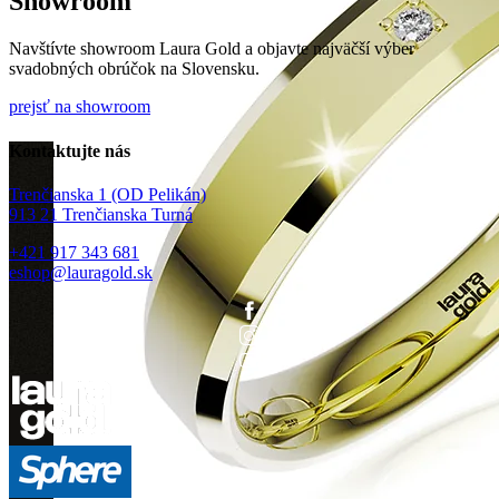
Showroom
Navštívte showroom Laura Gold a objavte najväčší výber
svadobných obrúčok na Slovensku.
prejsť na showroom
Kontaktujte nás
Trenčianska 1 (OD Pelikán)
913 21 Trenčianska Turná
+421 917 343 681
eshop@lauragold.sk