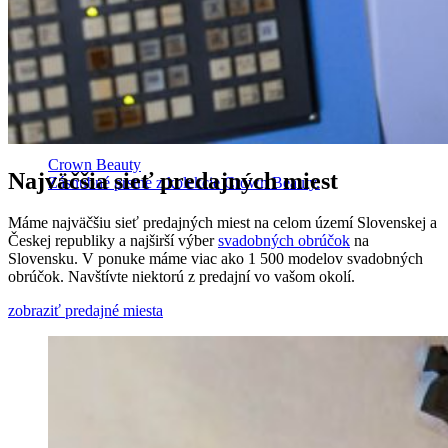
Crown Beauty
Najväčšia sieť predajných miest
Zásnubné prstne z kolekcie Crown Beauty.
Máme najväčšiu sieť predajných miest na celom území Slovenskej a
Českej republiky a najširší výber
svadobných obrúčok
na
Slovensku. V ponuke máme viac ako 1 500 modelov svadobných
obrúčok. Navštívte niektorú z predajní vo vašom okolí.
zobraziť predajné miesta