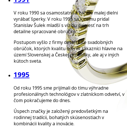
V roku 1990 sa osamostatnil a začal v malej dielni
vyrábať šperky. V roku 1991 sa k nemu pridal
Stanislav Šulek mladší s víziou priniesť na trh
detailne spracované obrúčky.
Postupom vyšlo z firmy desaťtisíce svadobných
obrúčok, ktorých kvalitu ocenili zákazníci hlavne na
území Slovenskej a Českej republiky, ale aj v iných
kútoch sveta.
1995
Od roku 1995 sme prijímali do tímu výhradne
profesionálnych technológov v zlatníckom odvetví, v
čom pokračujeme do dnes.
Úspech značky je založený predovšetkým na
rodinnej tradícii, bohatých skúsenostiach v
kombinácii kvality a inovácie.