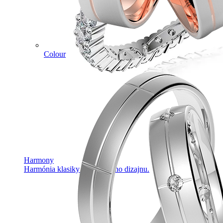
Colour
Harmony
Harmónia klasiky a moderného dizajnu.