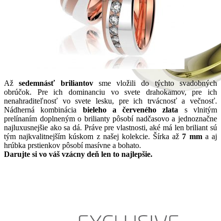
Až
sedemnásť briliantov
sme vložili do týchto svadobných
obrúčok. Pre ich dominanciu vo svete drahokamov, pre ich
nenahraditeľnosť vo svete lesku, pre ich trvácnosť a večnosť.
Nádherná kombinácia
bieleho a červeného zlata
s vlnitým
prelínaním doplneným o brilianty pôsobí nadčasovo a jednoznačne
najluxusnejšie ako sa dá. Práve pre vlastnosti, aké má len briliant sú
tým najkvalitnejším kúskom z našej kolekcie. Šírka až
7 mm
a aj
hrúbka prstienkov pôsobí masívne a bohato.
Darujte si vo váš vzácny deň len to najlepšie.
Jewel of Love
Zásnubné prstne z kolekcie Jewel of Love.