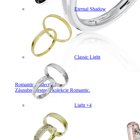
Eternal Shadow
Classic Light
Romantic Collection
Zásnubné prstne z kolekcie Romantic.
Light +4