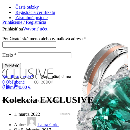
Časté otázky
Registrácia certifikátu
Zásnubné prstene
Prihlásenie / Registrácia
Prihlásiť sa
Vytvoriť účet
Používateľské meno alebo e-mailová adresa
*
Heslo
*
Prihlásiť
Stratili ste heslo?
Zapamätaj si ma
0
Obľúbené
Aktuality
0
items
/
0,00
€
Kolekcia EXCLUSIVE
1. marca 2022
Autor:
Laura Gold
On 9. februára 2017