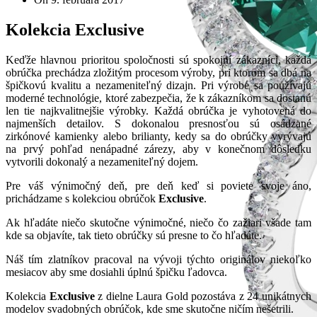
Kolekcia Exclusive
Keďže hlavnou prioritou spoločnosti sú spokojní zákazníci, každá
obrúčka prechádza zložitým procesom výroby, pri ktorom sa dbá na
špičkovú kvalitu a nezameniteľný dizajn. Pri výrobe sa používajú
moderné technológie, ktoré zabezpečia, že k zákazníkom sa dostanú
len tie najkvalitnejšie výrobky. Každá obrúčka je vyhotovená do
najmenších detailov. S dokonalou presnosťou sú osádzané
zirkónové kamienky alebo brilianty, kedy sa do obrúčky vyrývajú
na prvý pohľad nenápadné zárezy, aby v konečnom dôsledku
vytvorili dokonalý a nezameniteľný dojem.
Pre váš výnimočný deň, pre deň keď si poviete svoje áno,
prichádzame s kolekciou obrúčok
Exclusive
.
Ak hľadáte niečo skutočne výnimočné, niečo čo zažiari všade tam
kde sa objavíte, tak tieto obrúčky sú presne to čo hľadáte.
Náš tím zlatníkov pracoval na vývoji týchto originálov niekoľko
mesiacov aby sme dosiahli úplnú špičku ľadovca.
Kolekcia
Exclusive
z dielne Laura Gold pozostáva z 24 unikátnych
modelov svadobných obrúčok, kde sme skutočne ničím nešetrili.