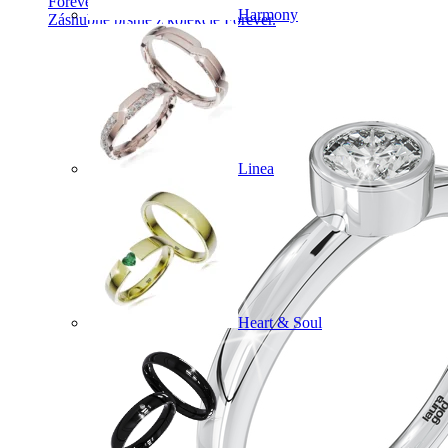
Forever Collection
Harmony
Zásnubné prstne z kolekcie Forever.
Linea
Heart & Soul