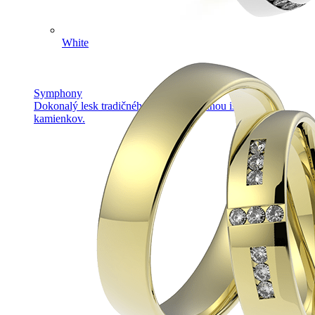
White
Symphony
Dokonalý lesk tradičného zlata s decentnou iskrou
kamienkov.