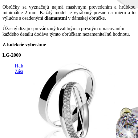
Obrúčky sa vyznačujú najmä masívnym prevedením a hrúbkou
minimálne 2 mm. Každý model je vyrábaný presne na mieru a to
výlučne s osadenými
diamantmi
v dámskej obrúčke.
Úžasný dizajn sprevádzaný kvalitným a presným opracovaním
každého detailu dodáva týmto obrúčkam nezameniteľnú hodnotu.
Z kolekcie vyberáme
LG-2000
Halo design
Zásnubné prstne z kolekcie Halo Design.