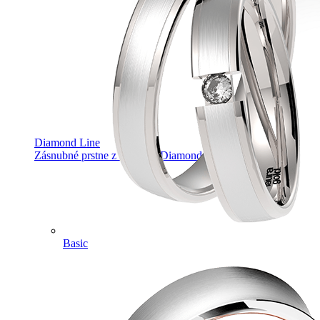
Diamond Line
Zásnubné prstne z kolekcie Diamonds line.
Basic