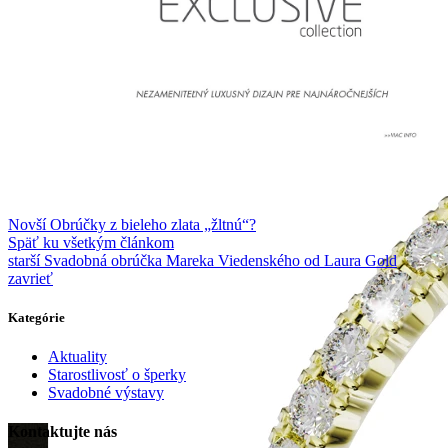
Novší
Obrúčky z bieleho zlata „žltnú“?
Späť ku všetkým článkom
starší
Svadobná obrúčka Mareka Viedenského od Laura Gold
zavrieť
Kategórie
Aktuality
Starostlivosť o šperky
Svadobné výstavy
Kontaktujte nás