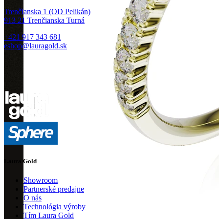
Trenčianska 1 (OD Pelikán)
913 21 Trenčianska Turná
+421 917 343 681
eshop@lauragold.sk
Laura Gold
Showroom
Partnerské predajne
O nás
Technológia výroby
Tím Laura Gold