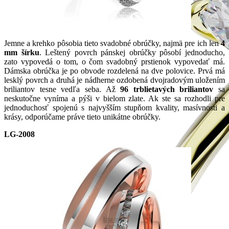
Jemne a krehko pôsobia tieto svadobné obrúčky, najmä pre ich len
4
mm šírku
. Leštený povrch pánskej obrúčky pôsobí jednoducho,
zato vypovedá o tom, o čom svadobný prstienok vypovedať má.
Dámska obrúčka je po obvode rozdelená na dve polovice. Prvá má
lesklý povrch a druhá je nádherne ozdobená dvojradovým uložením
briliantov tesne vedľa seba. Až
96 trblietavých briliantov
sa
neskutočne vyníma a pýši v bielom zlate. Ak ste sa rozhodli pre
jednoduchosť spojenú s najvyšším stupňom kvality, masívnosti a
krásy, odporúčame práve tieto unikátne obrúčky.
LG-2008