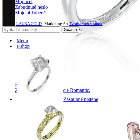
Môj účet
Zabudnuté heslo
Moje obľúbené
© 2019
LAURA GOLD
| Marketing Art
Tvorba web stránok
Search
Menu
e-shop
Romantic Collection
Zásnubné prstne z kolekcie Romantic.
Zásnubné prstene