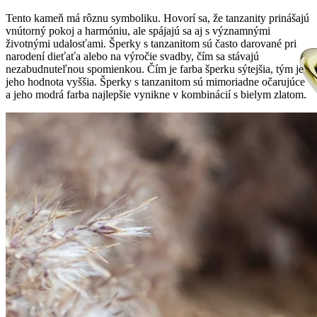
Tento kameň má rôznu symboliku. Hovorí sa, že tanzanity prinášajú
vnútorný pokoj a harmóniu, ale spájajú sa aj s významnými
životnými udalosťami. Šperky s tanzanitom sú často darované pri
narodení dieťaťa alebo na výročie svadby, čím sa stávajú
nezabudnuteľnou spomienkou. Čím je farba šperku sýtejšia, tým je
jeho hodnota vyššia. Šperky s tanzanitom sú mimoriadne očarujúce
a jeho modrá farba najlepšie vynikne v kombinácií s bielym zlatom.