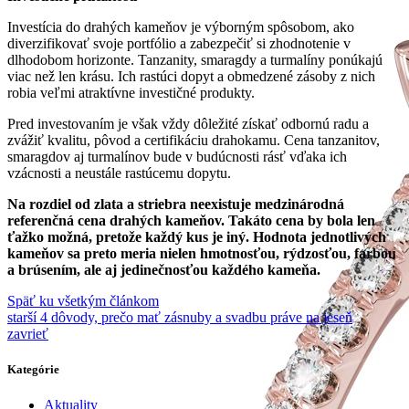
Investícia do drahých kameňov je výborným spôsobom, ako
diverzifikovať svoje portfólio a zabezpečiť si zhodnotenie v
dlhodobom horizonte. Tanzanity, smaragdy a turmalíny ponúkajú
viac než len krásu. Ich rastúci dopyt a obmedzené zásoby z nich
robia veľmi atraktívne investičné produkty.
Pred investovaním je však vždy dôležité získať odbornú radu a
zvážiť kvalitu, pôvod a certifikáciu drahokamu. Cena tanzanitov,
smaragdov aj turmalínov bude v budúcnosti rásť vďaka ich
vzácnosti a neustále rastúcemu dopytu.
Na rozdiel od zlata a striebra neexistuje medzinárodná
referenčná cena drahých kameňov. Takáto cena by bola len
ťažko možná, pretože každý kus je iný. Hodnota jednotlivých
kameňov sa preto meria nielen hmotnosťou, rýdzosťou, farbou
a brúsením, ale aj jedinečnosťou každého kameňa.
Späť ku všetkým článkom
starší
4 dôvody, prečo mať zásnuby a svadbu práve na jeseň
zavrieť
Kategórie
Aktuality