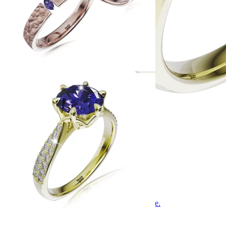
Jewel of Love
Zásnubné prstne z kolekcie Jewel of Love.