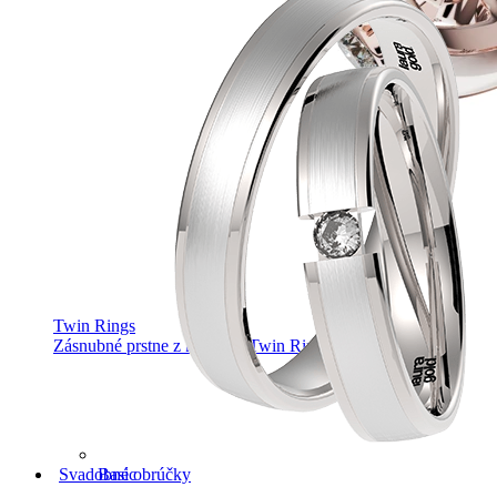
Twin Rings
Zásnubné prstne z kolekcie Twin Rings.
Basic
Svadobné obrúčky