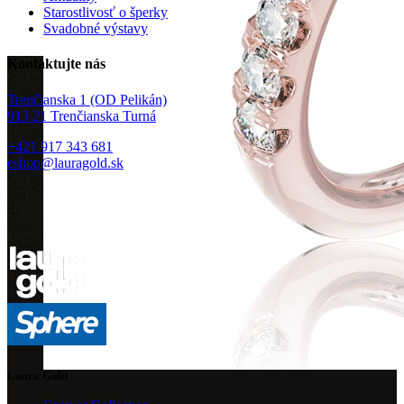
Starostlivosť o šperky
Svadobné výstavy
Kontaktujte nás
Trenčianska 1 (OD Pelikán)
913 21 Trenčianska Turná
+421 917 343 681
eshop@lauragold.sk
Laura Gold