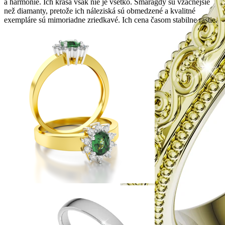
a harmónie. Ich krása však nie je všetko. Smaragdy sú vzácnejšie
než diamanty, pretože ich náleziská sú obmedzené a kvalitné
exempláre sú mimoriadne zriedkavé. Ich cena časom stabilne rastie.