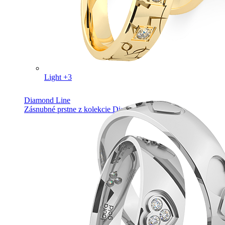
Light +3
Diamond Line
Zásnubné prstne z kolekcie Diamonds line.