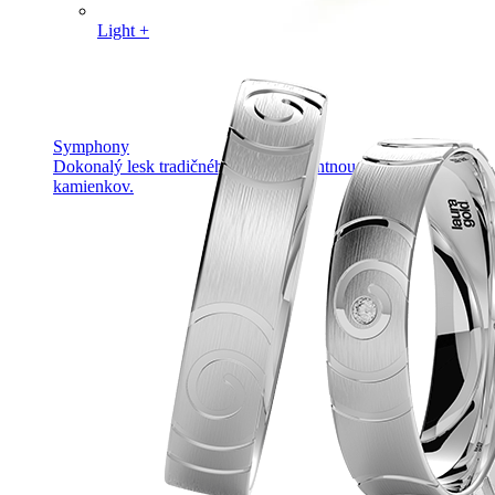
Light +
Symphony
Dokonalý lesk tradičného zlata s decentnou iskrou
kamienkov.