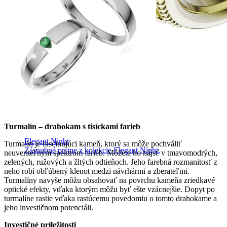
Turmalín – drahokam s tisíckami farieb
Elegant Night
Turmalín je fascinujúci kameň, ktorý sa môže pochváliť
Zásnubné prstne z kolekcie Elegant Night.
neuveriteľným spektrom farieb. Môžete ho nájsť v tmavomodrých,
zelených, ružových a žltých odtieňoch. Jeho farebná rozmanitosť z
neho robí obľúbený klenot medzi návrhármi a zberateľmi.
Turmalíny navyše môžu obsahovať na povrchu kameňa zriedkavé
optické efekty, vďaka ktorým môžu byť ešte vzácnejšie. Dopyt po
turmalíne rastie vďaka rastúcemu povedomiu o tomto drahokame a
jeho investičnom potenciáli.
Investičné príležitosti