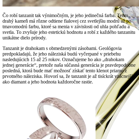
Čo robí tanzanit tak výnimočným, je jeho jedinečná farba. Tento
drahý kameň má rôzne odtiene fialovej cez svetlejšiu modrú až po
tmavomodrú farbu, ktoré sa menia v závislosti od uhla pohľadu a
svetla. To zvyšuje jeho estetickú hodnotu a robí z každého tanzanitu
unikátne dielo prírody.
Tanzanit je drahokam s obmedzenými zásobami. Geológovia
predpokladajú, že jeho náleziská budú vyčerpané v priebehu
nasledujúcich 15 až 25 rokov. Označujeme ho ako „drahokam
jednej generácie“, pretože naša súčasná generácia je pravdepodobne
posledná, ktorá bude mať možnosť získať tento klenot priamo z
prvotného náleziska. Hovorí sa, že tanzanit je až tisíckrát vzácnejším
ako diamant a jeho hodnota každoročne rastie.