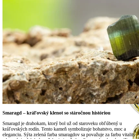
Mistique Love
Zásnubné prstne z kolekcie Mistique Love.
Smaragd – kráľovský klenot so stáročnou históriou
Smaragd je drahokam, ktorý bol už od staroveku obľúbený u
kráľovských rodín. Tento kameň symbolizuje bohatstvo, moc a
eleganciu. Sýta zelená farba smaragdov sa považuje za farbu vitality