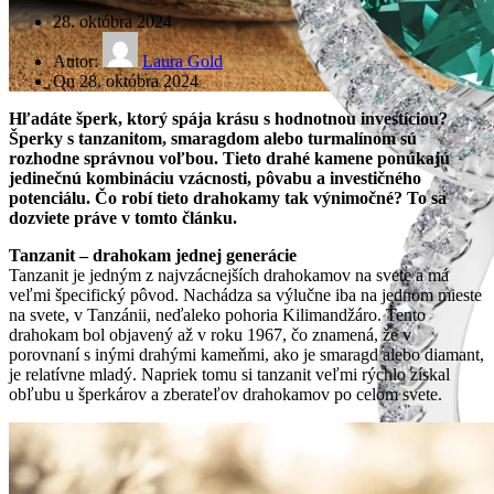
28. októbra 2024
Autor:
Laura Gold
On 28. októbra 2024
Hľadáte šperk, ktorý spája krásu s hodnotnou investíciou?
Šperky s tanzanitom, smaragdom alebo turmalínom sú
rozhodne správnou voľbou. Tieto drahé kamene ponúkajú
jedinečnú kombináciu vzácnosti, pôvabu a investičného
potenciálu. Čo robí tieto drahokamy tak výnimočné? To sa
dozviete práve v tomto článku.
Tanzanit – drahokam jednej generácie
Tanzanit je jedným z najvzácnejších drahokamov na svete a má
veľmi špecifický pôvod. Nachádza sa výlučne iba na jednom mieste
na svete, v Tanzánii, neďaleko pohoria Kilimandžáro. Tento
drahokam bol objavený až v roku 1967, čo znamená, že v
porovnaní s inými drahými kameňmi, ako je smaragd alebo diamant,
je relatívne mladý. Napriek tomu si tanzanit veľmi rýchlo získal
obľubu u šperkárov a zberateľov drahokamov po celom svete.