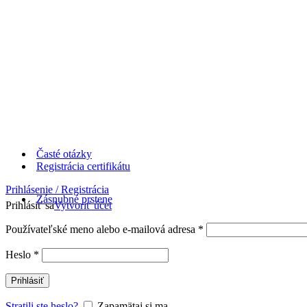
Časté otázky
Registrácia certifikátu
Prihlásenie / Registrácia
Zásnubné prstene
Prihlásiť sa
Vytvoriť účet
Používateľské meno alebo e-mailová adresa
*
Heslo
*
Prihlásiť
Stratili ste heslo?
Zapamätaj si ma