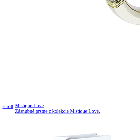
Pozrieť video
Mistique Love
scroll
Zásnubné prstne z kolekcie Mistique Love.