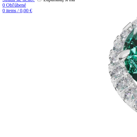
0
Obľúbené
0
items
/
0,00
€