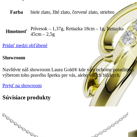
Farba
biele zlato, žlté zlato, červené zlato, striebro
Prívesok – 1,37g, Retiazka 18cm – 1g, Retiazka
Hmotnosť
45cm – 2,5g
Pridať medzi obľúbené
Showroom
Navštívte náš showroom Laura Gold® kde vám ochotne poradíme s
výberom toho pravého šperku pre vás, alebo vašich blízkych.
Prejsť na showroom
Súvisiace produkty