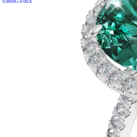
0
items
/
0,00
€