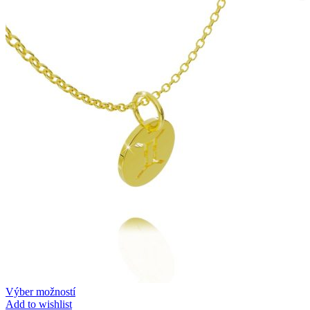
Twist Elegance
Zásnubné prstne z kolekcie Twist Elegance.
Výber možností
Add to wishlist