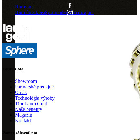
Harmony
Harmónia klasiky a moderného dizajnu.
Laura Gold
Showroom
Partnerské predajne
O nás
Technológia výroby
Tím Laura Gold
Naše benefity
Magazín
Kontakt
Pomoc zákazníkom