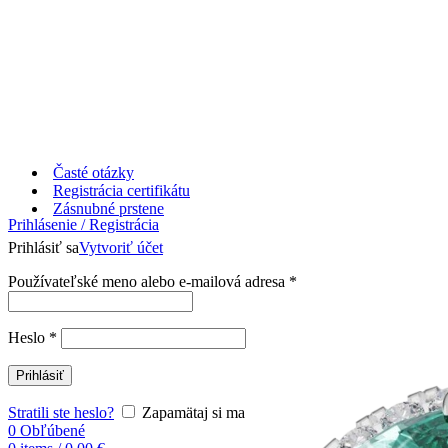
Časté otázky
Registrácia certifikátu
Zásnubné prstene
Prihlásenie / Registrácia
Prihlásiť sa
Vytvoriť účet
Používateľské meno alebo e-mailová adresa
*
Heslo
*
Prihlásiť
Stratili ste heslo?
Zapamätaj si ma
0
Obľúbené