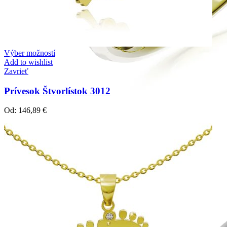
Výber možností
Add to wishlist
Zavrieť
Prívesok Štvorlístok 3012
Od:
146,89
€
Symphony
Dokonalý lesk tradičného zlata s decentnou iskrou
kamienkov.