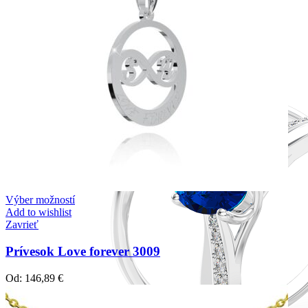
Výber možností
Add to wishlist
Zavrieť
Prívesok Love forever 3009
Od:
146,89
€