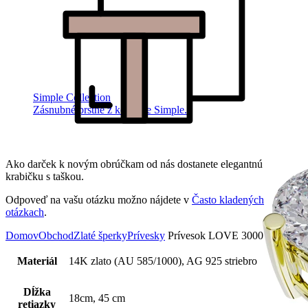
Simple Collection
Zásnubné prstne z kolekcie Simple.
Ako darček k novým obrúčkam od nás dostanete elegantnú
krabičku s taškou.
Odpoveď na vašu otázku možno nájdete v
Často kladených
otázkach
.
Domov
Obchod
Zlaté šperky
Prívesky
Prívesok LOVE 3000
Materiál
14K zlato (AU 585/1000), AG 925 striebro
Dĺžka
18cm, 45 cm
retiazky