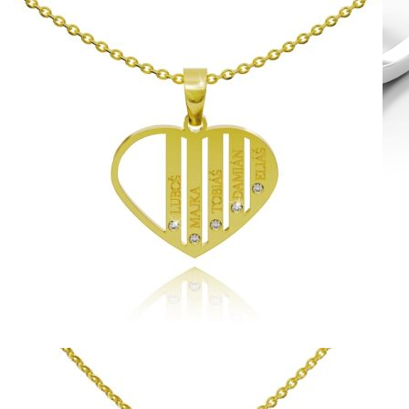
Diamond Line
Zásnubné prstne z kolekcie Diamonds line.