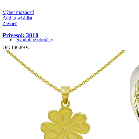
Zásnubné prstne z kolekcie Twin Rings.
Výber možností
Add to wishlist
Zavrieť
Prívesok 3010
Svadobné obrúčky
Od:
146,89
€