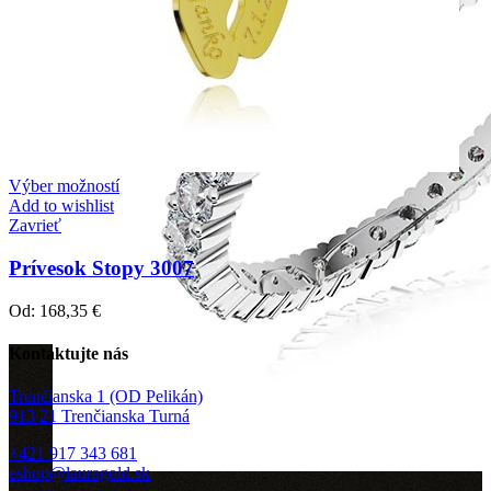
Výber možností
Add to wishlist
Zavrieť
Prívesok Stopy 3007
Od:
168,35
€
Kontaktujte nás
Trenčianska 1 (OD Pelikán)
913 21 Trenčianska Turná
+421 917 343 681
eshop@lauragold.sk