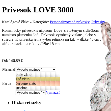
Prívesok LOVE 3000
Katalógové číslo:
-
Kategórie:
Personalizované prívesky
,
Prívesky
Romantický prívesok s nápisom Love s vloženým srdiečkom
namiesto písmenka “o” . Prívesok vyrobený v zlate , alebo v
striebre. K prívesku je na výber retiazka na krk v dĺžke 45 cm ,
alebo retiazka na ruku v dĺžke 18 cm .
Od:
146,89
€
Materiál
biele zlato
žlté zlato
Farba
červené zlato
striebro
Vymazať
Dĺžka retiazky