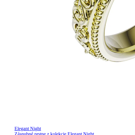
Elegant Night
Zásnubné prstne z kolekcie Elegant Night.