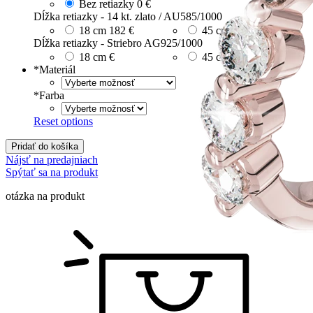
Bez retiazky
0 €
Dĺžka retiazky - 14 kt. zlato / AU585/1000
18 cm
182 €
45 cm
566 €
Dĺžka retiazky - Striebro AG925/1000
18 cm
€
45 cm
20 €
*
Materiál
*
Farba
Reset options
Pridať do košíka
Nájsť na predajniach
Spýtať sa na produkt
otázka na produkt