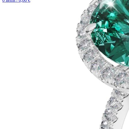
0
items
/
0,00
€