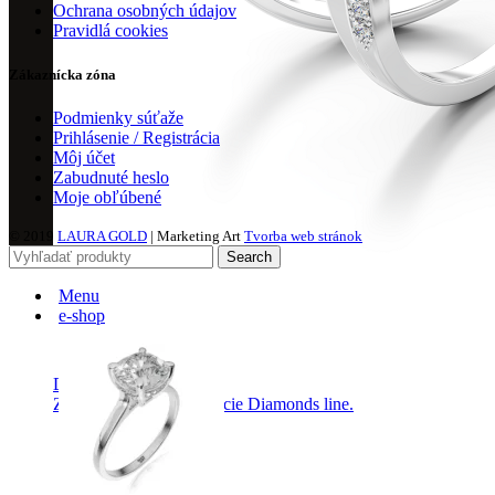
Ochrana osobných údajov
Pravidlá cookies
Zákaznícka zóna
Podmienky súťaže
Prihlásenie / Registrácia
Môj účet
Zabudnuté heslo
Moje obľúbené
© 2019
LAURA GOLD
| Marketing Art
Tvorba web stránok
Search
Menu
e-shop
Diamond Line
Zásnubné prstne z kolekcie Diamonds line.