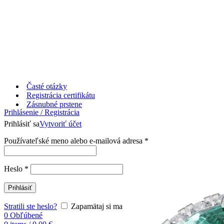
Časté otázky
Registrácia certifikátu
Zásnubné prstene
Prihlásenie / Registrácia
Prihlásiť sa
Vytvoriť účet
Používateľské meno alebo e-mailová adresa
*
Heslo
*
Prihlásiť
Stratili ste heslo?
Zapamätaj si ma
0
Obľúbené