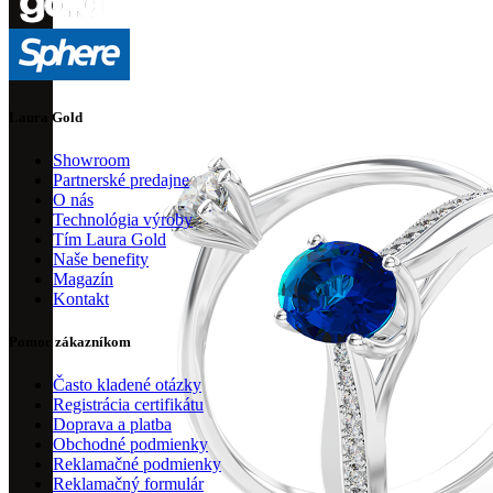
Laura Gold
Showroom
Partnerské predajne
O nás
Technológia výroby
Tím Laura Gold
Naše benefity
Magazín
Kontakt
Pomoc zákazníkom
Často kladené otázky
Registrácia certifikátu
Doprava a platba
Obchodné podmienky
Reklamačné podmienky
Reklamačný formulár