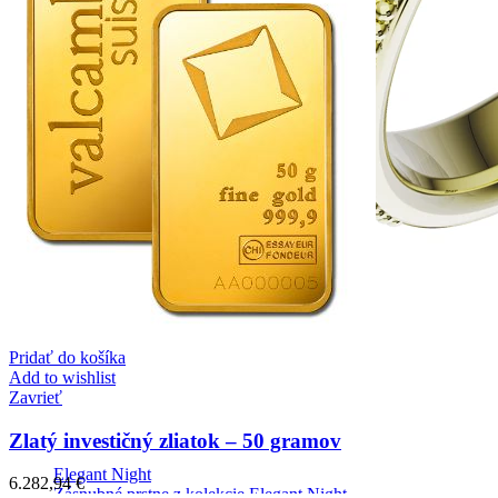
Pridať do košíka
Add to wishlist
Zavrieť
Zlatý investičný zliatok – 50 gramov
Elegant Night
6.282,94
€
Zásnubné prstne z kolekcie Elegant Night.