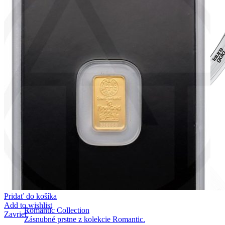
Pridať do košíka
Add to wishlist
Romantic Collection
Zavrieť
Zásnubné prstne z kolekcie Romantic.