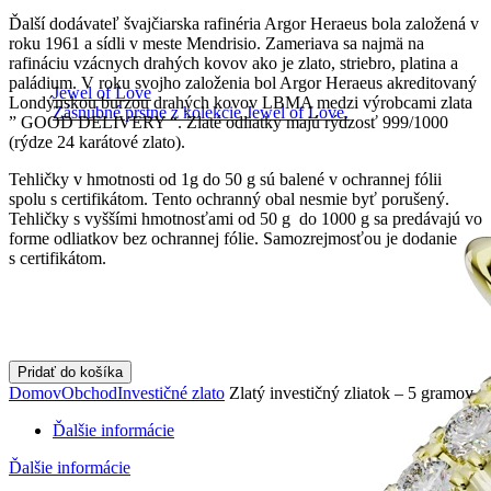
Ďalší dodávateľ švajčiarska rafinéria Argor Heraeus bola založená v
roku 1961 a sídli v meste Mendrisio. Zameriava sa najmä na
rafináciu vzácnych drahých kovov ako je zlato, striebro, platina a
paládium. V roku svojho založenia bol Argor Heraeus akreditovaný
Jewel of Love
Londýnskou burzou drahých kovov LBMA medzi výrobcami zlata
Zásnubné prstne z kolekcie Jewel of Love.
” GOOD DELIVERY “. Zlaté odliatky majú rýdzosť 999/1000
(rýdze 24 karátové zlato).
Tehličky v hmotnosti od 1g do 50 g sú balené v ochrannej fólii
spolu s certifikátom. Tento ochranný obal nesmie byť porušený.
Tehličky s vyššími hmotnosťami od 50 g do 1000 g sa predávajú vo
forme odliatkov bez ochrannej fólie. Samozrejmosťou je dodanie
s certifikátom.
Pridať do košíka
Domov
Obchod
Investičné zlato
Zlatý investičný zliatok – 5 gramov
Ďalšie informácie
Ďalšie informácie