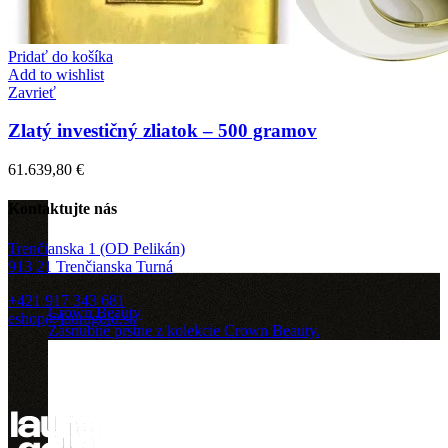
Pridať do košíka
Add to wishlist
Zavrieť
Zlatý investičný zliatok – 500 gramov
61.639,80
€
Kontaktujte nás
Trenčianska 1 (OD Pelikán)
913 21 Trenčianska Turná
+421 917 343 681
Crown Beauty
eshop@lauragold.sk
Zásnubné prstne z kolekcie Crown Beauty.