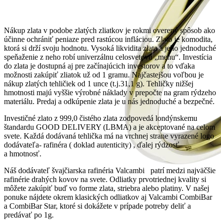
Nákup zlata v podobe zlatých zliatkov je rokmi overený spôsob ako
účinne ochrániť peniaze pred rastúcou infláciou. Zlato je komodita,
ktorá si drží svoju hodnotu. Vysoká likvidita zlata a jeho jednoduché
speňaženie z neho robí univerzálnu celosvetovú „menu“. Investícia
do zlata je dostupná aj pre začínajúcich investorov a to vďaka
možnosti zakúpiť zliatok už od 1 gramu. Najčastejšou voľbou je
nákup zlatých tehličiek od 1 unce (t.j.31,1 g). Tehličky nižšej
hmotnosti majú vyššie výrobné náklady v prepočte na gram rýdzeho
materiálu. Predaj a odkúpenie zlata je u nás jednoduché a bezpečné.
Investičné zlato z 999,0 čistého zlata zodpovedá londýnskemu
štandardu GOOD DELIVERY (LBMA) a je akceptované na celom
svete. Každá dodávaná tehlička má na vrchnej strane vyrazené logo
dodávateľa- rafinéra ( doklad autenticity) , ďalej rýdzosť
a hmotnosť.
Náš dodávateľ švajčiarska rafinéria Valcambi patrí medzi najväčšie
rafinérie drahých kovov na svete. Odliatky prvotriednej kvality si
môžete zakúpiť buď vo forme zlata, striebra alebo platiny. V našej
ponuke nájdete okrem klasických odliatkov aj Valcambi CombiBar
a CombiBar Star, ktoré si dokážete v prípade potreby deliť a
predávať po 1g.