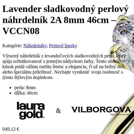
Lavender sladkovodný perlový
náhrdelník 2A 8mm 46cm –
VCCN08
Kategórie:
Náhrdelníky
,
Perlové šperky
Výrazný náhrdelník z levanduľových sladkovodných perál, ktorý
spája sofistikovanosť s jemným nádychom farby. Tento unikátny
kúsok pridá vášmu outfitu šmrnc a eleganciu, či už na bežný deň,
alebo špeciálnu príležitosť. Nechajte vyniknúť svoju osobnosť s
týmto štýlovým doplnkom.
perla: 8mm
dĺžka: 46cm
949,12
€