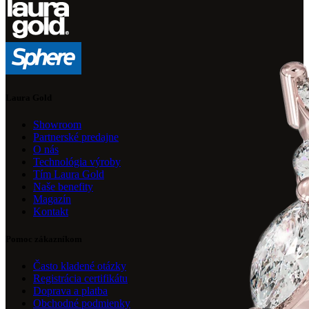
Laura Gold
Showroom
Partnerské predajne
O nás
Technológia výroby
Tím Laura Gold
Naše benefity
Magazín
Kontakt
Pomoc zákazníkom
Často kladené otázky
Registrácia certifikátu
Doprava a platba
Obchodné podmienky