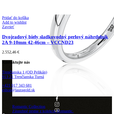
Pridať do košíka
Add to wishlist
Zavrieť
Dvojradový biely sladkovodný perlový náhrdelník
2A 9-10mm 42-46cm – VCCND23
2.552,46
€
Kontaktujte nás
Trenčianska 1 (OD Pelikán)
913 21 Trenčianska Turná
+421 917 343 681
eshop@lauragold.sk
Romantic Collection
Zásnubné prstne z kolekcie Romantic.