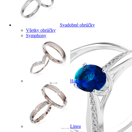
Svadobné obrúčky
Všetky obrúčky
Symphony
Harmony
Linea