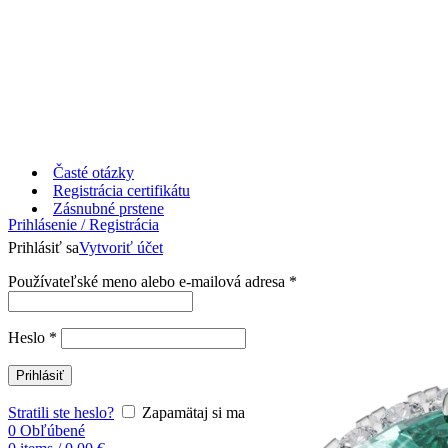
Časté otázky
Registrácia certifikátu
Zásnubné prstene
Prihlásenie / Registrácia
Prihlásiť sa
Vytvoriť účet
Používateľské meno alebo e-mailová adresa
*
Heslo
*
Prihlásiť
Stratili ste heslo?
Zapamätaj si ma
0
Obľúbené