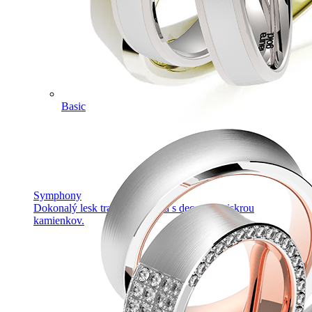
Basic
Symphony
Dokonalý lesk tradičného zlata s decentnou iskrou
kamienkov.