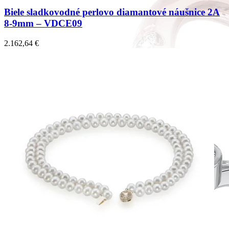
Biele sladkovodné perlovo diamantové náušnice 2A
8-9mm – VDCE09
2.162,64
€
Forever Collection
Zásnubné prstne z kolekcie Forever.