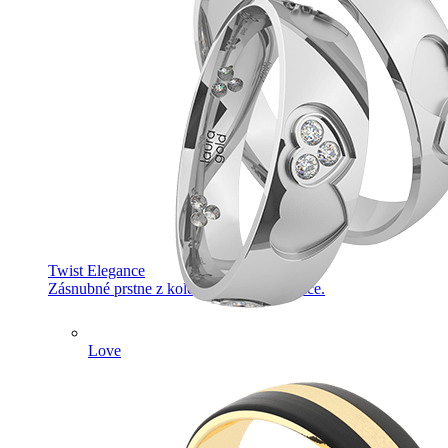
Twist Elegance
Zásnubné prstne z kolekcie Twist Elegance.
Love