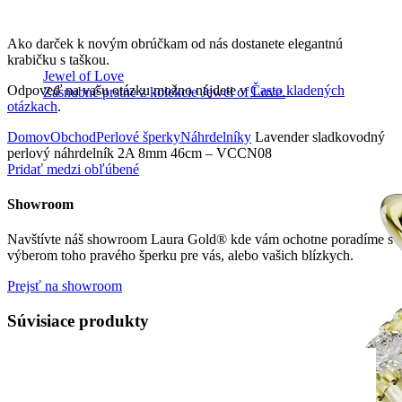
Ako darček k novým obrúčkam od nás dostanete elegantnú
krabičku s taškou.
Jewel of Love
Odpoveď na vašu otázku možno nájdete v
Často kladených
Zásnubné prstne z kolekcie Jewel of Love.
otázkach
.
Domov
Obchod
Perlové šperky
Náhrdelníky
Lavender sladkovodný
perlový náhrdelník 2A 8mm 46cm – VCCN08
Pridať medzi obľúbené
Showroom
Navštívte náš showroom Laura Gold® kde vám ochotne poradíme s
výberom toho pravého šperku pre vás, alebo vašich blízkych.
Prejsť na showroom
Súvisiace produkty