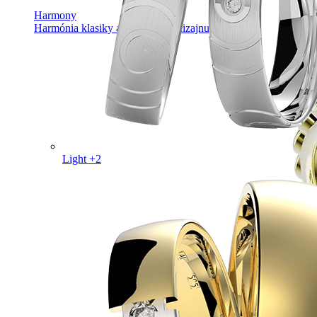
Harmony
Harmónia klasiky a moderného dizajnu.
Light +2