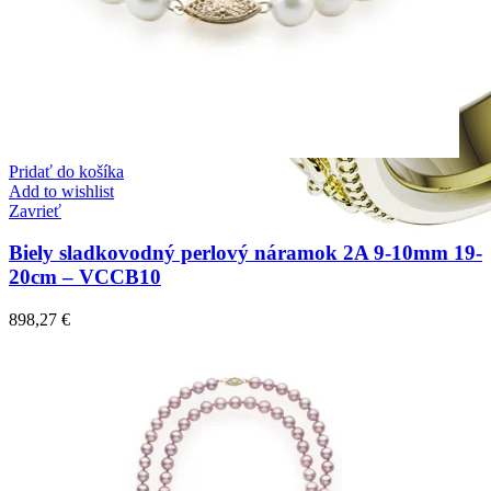
Pridať do košíka
Add to wishlist
Zavrieť
Biely sladkovodný perlový náramok 2A 9-10mm 19-
20cm – VCCB10
898,27
€
Elegant Night
Zásnubné prstne z kolekcie Elegant Night.