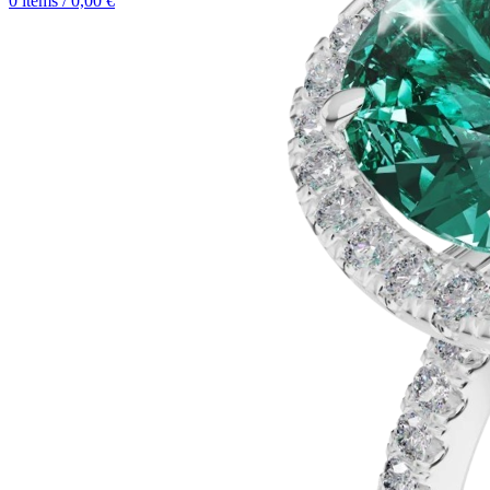
0
items
/
0,00
€