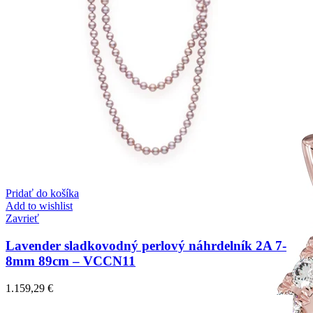
Pridať do košíka
Add to wishlist
Zavrieť
Lavender sladkovodný perlový náhrdelník 2A 7-
8mm 89cm – VCCN11
1.159,29
€