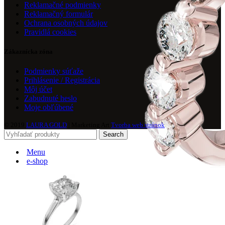
Reklamačné podmienky
Reklamačný formulár
Ochrana osobných údajov
Pravidlá cookies
Zákaznícka zóna
Podmienky súťaže
Prihlásenie / Registrácia
Môj účet
Zabudnuté heslo
Moje obľúbené
© 2019
LAURA GOLD
| Marketing Art
Tvorba web stránok
Search
Menu
e-shop