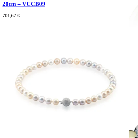
20cm – VCCB09
701,67
€
Mistique Love
Zásnubné prstne z kolekcie Mistique Love.