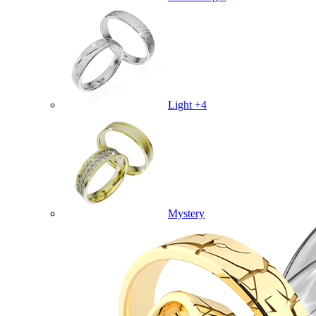
Light +4
Mystery