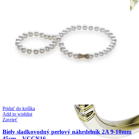
Pridať do košíka
Add to wishlist
Zavrieť
Biely sladkovodný perlový náhrdelník 2A 9-10mm
45cm – VCCN16