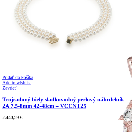
Pridať do košíka
Add to wishlist
Zavrieť
Trojradový biely sladkovodný perlový náhrdelník
2A 7,5-8mm 42-48cm – VCCNT25
2.440,59
€