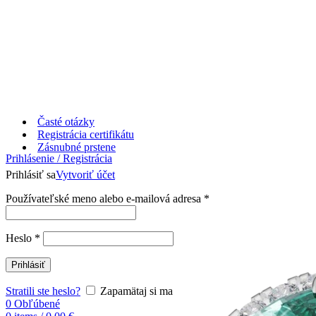
Časté otázky
Registrácia certifikátu
Zásnubné prstene
Prihlásenie / Registrácia
Prihlásiť sa
Vytvoriť účet
Používateľské meno alebo e-mailová adresa
*
Heslo
*
Prihlásiť
Stratili ste heslo?
Zapamätaj si ma
0
Obľúbené