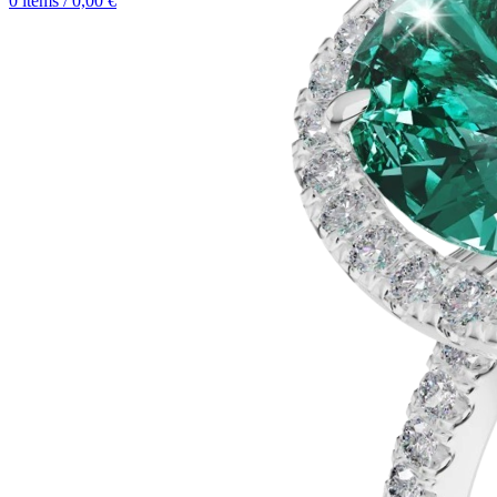
0
items
/
0,00
€