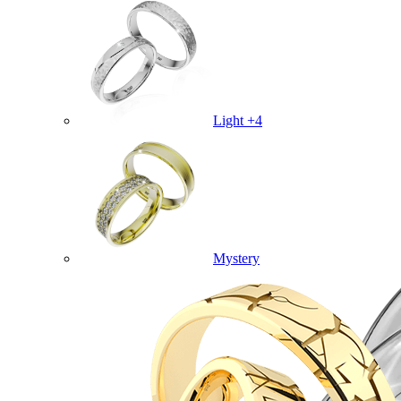
Light +4
Mystery