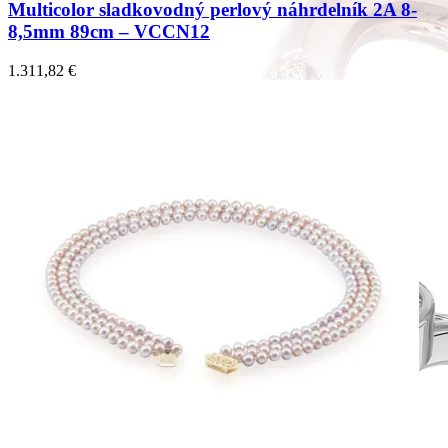
Multicolor sladkovodný perlový náhrdelník 2A 8-
8,5mm 89cm – VCCN12
1.311,82
€
Forever Collection
Zásnubné prstne z kolekcie Forever.