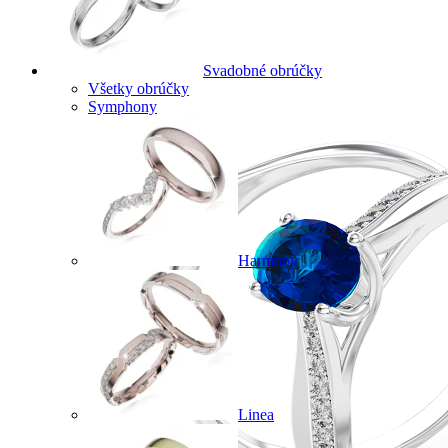
Svadobné obrúčky
Všetky obrúčky
Symphony
Harmony
Linea