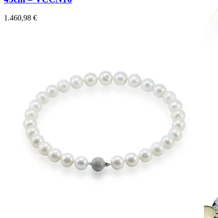
1.460,98
€
Mistique Love
Zásnubné prstne z kolekcie Mistique Love.