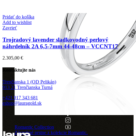
Pridať do košíka
Add to wishlist
Zavrieť
Trojradový lavender sladkovodný perlový
náhrdelník 2A 6,5-7mm 44-48cm – VCCNT17
2.305,00
€
Kontaktujte nás
Trenčianska 1 (OD Pelikán)
913 21 Trenčianska Turná
+421 917 343 681
eshop@lauragold.sk
Romantic Collection
Zásnubné prstne z kolekcie Romantic.