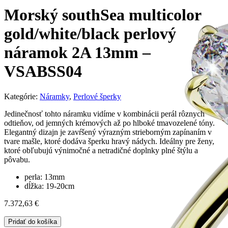
Morský southSea multicolor
gold/white/black perlový
náramok 2A 13mm –
VSABSS04
Kategórie:
Náramky
,
Perlové šperky
Jedinečnosť tohto náramku vidíme v kombinácii perál rôznych
odtieňov, od jemných krémových až po hlboké tmavozelené tóny.
Elegantný dizajn je zavŕšený výrazným strieborným zapínaním v
tvare mašle, ktoré dodáva šperku hravý nádych. Ideálny pre ženy,
ktoré obľubujú výnimočné a netradičné doplnky plné štýlu a
pôvabu.
perla: 13mm
dĺžka: 19-20cm
7.372,63
€
Pridať do košíka