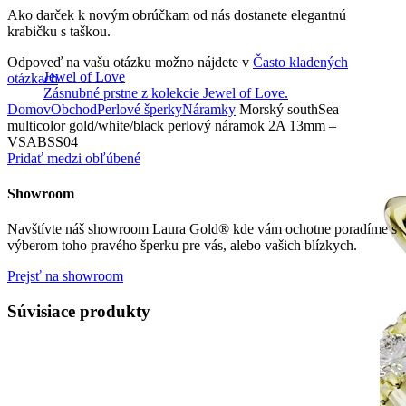
Ako darček k novým obrúčkam od nás dostanete elegantnú
krabičku s taškou.
Odpoveď na vašu otázku možno nájdete v
Často kladených
Jewel of Love
otázkach
.
Zásnubné prstne z kolekcie Jewel of Love.
Domov
Obchod
Perlové šperky
Náramky
Morský southSea
multicolor gold/white/black perlový náramok 2A 13mm –
VSABSS04
Pridať medzi obľúbené
Showroom
Navštívte náš showroom Laura Gold® kde vám ochotne poradíme s
výberom toho pravého šperku pre vás, alebo vašich blízkych.
Prejsť na showroom
Súvisiace produkty