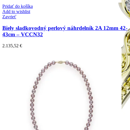
Pridať do košíka
Add to wishlist
Zavrieť
Biely sladkovodný perlový náhrdelník 2A 12mm 42-
43cm – VCCN32
2.135,52
€