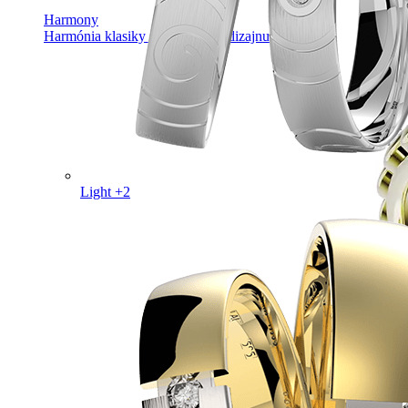
Harmony
Harmónia klasiky a moderného dizajnu.
Light +2