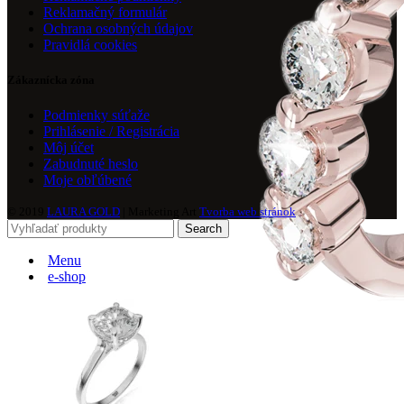
Reklamačný formulár
Ochrana osobných údajov
Pravidlá cookies
Zákaznícka zóna
Podmienky súťaže
Prihlásenie / Registrácia
Môj účet
Zabudnuté heslo
Moje obľúbené
© 2019
LAURA GOLD
| Marketing Art
Tvorba web stránok
Search
Menu
e-shop