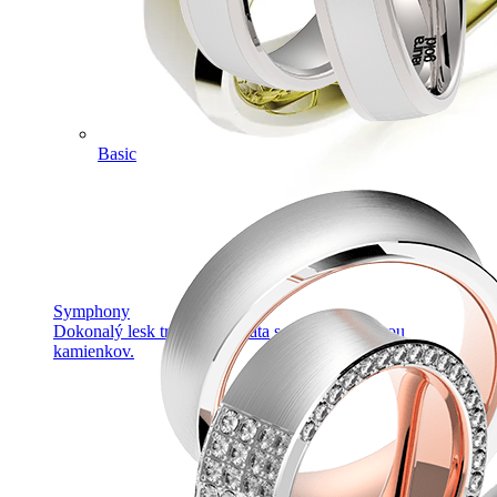
Basic
Symphony
Dokonalý lesk tradičného zlata s decentnou iskrou
kamienkov.