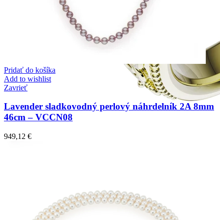
Pridať do košíka
Add to wishlist
Zavrieť
Lavender sladkovodný perlový náhrdelník 2A 8mm
46cm – VCCN08
949,12
€
Elegant Night
Zásnubné prstne z kolekcie Elegant Night.