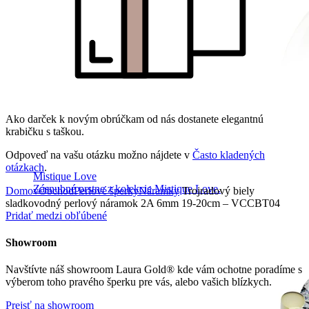
Ako darček k novým obrúčkam od nás dostanete elegantnú
krabičku s taškou.
Odpoveď na vašu otázku možno nájdete v
Často kladených
otázkach
.
Mistique Love
Zásnubné prstne z kolekcie Mistique Love.
Domov
Obchod
Perlové šperky
Náramky
Trojradový biely
sladkovodný perlový náramok 2A 6mm 19-20cm – VCCBT04
Pridať medzi obľúbené
Showroom
Navštívte náš showroom Laura Gold® kde vám ochotne poradíme s
výberom toho pravého šperku pre vás, alebo vašich blízkych.
Prejsť na showroom