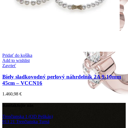
Pridať do košíka
Add to wishlist
Zavrieť
Biely sladkovodný perlový náhrdelník 2A 9-10mm
45cm – VCCN16
1.460,98
€
Kontaktujte nás
Trenčianska 1 (OD Pelikán)
913 21 Trenčianska Turná