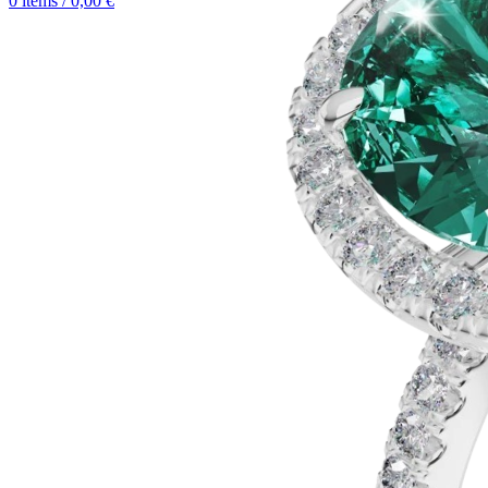
0
items
/
0,00
€