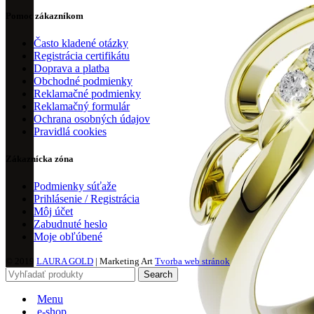
Pomoc zákazníkom
Často kladené otázky
Registrácia certifikátu
Doprava a platba
Obchodné podmienky
Reklamačné podmienky
Reklamačný formulár
Ochrana osobných údajov
Pravidlá cookies
Zákaznícka zóna
Podmienky súťaže
Prihlásenie / Registrácia
Môj účet
Zabudnuté heslo
Moje obľúbené
© 2019
LAURA GOLD
| Marketing Art
Tvorba web stránok
Search
Menu
e-shop