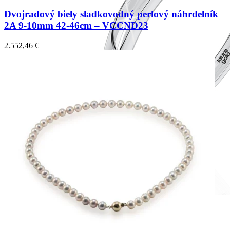
Dvojradový biely sladkovodný perlový náhrdelník
2A 9-10mm 42-46cm – VCCND23
2.552,46
€
Romantic Collection
Zásnubné prstne z kolekcie Romantic.