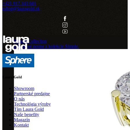
+421 917 343 681
eshop@lauragold.sk
Simple Collection
Zásnubné prstne z kolekcie Simple.
Laura Gold
Showroom
Partnerské predajne
O nás
Technológia výroby
Tím Laura Gold
Naše benefity
Magazín
Kontakt