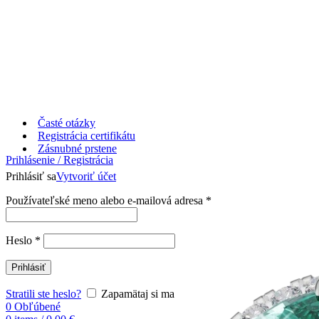
Časté otázky
Registrácia certifikátu
Zásnubné prstene
Prihlásenie / Registrácia
Prihlásiť sa
Vytvoriť účet
Používateľské meno alebo e-mailová adresa
*
Heslo
*
Prihlásiť
Stratili ste heslo?
Zapamätaj si ma
0
Obľúbené