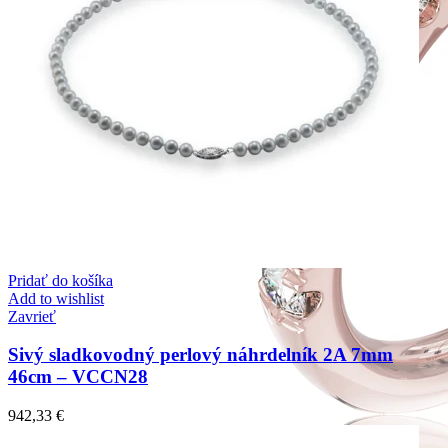
Pridať do košíka
Add to wishlist
Zavrieť
Sivý sladkovodný perlový náhrdelník 2A 7mm
46cm – VCCN28
942,33
€