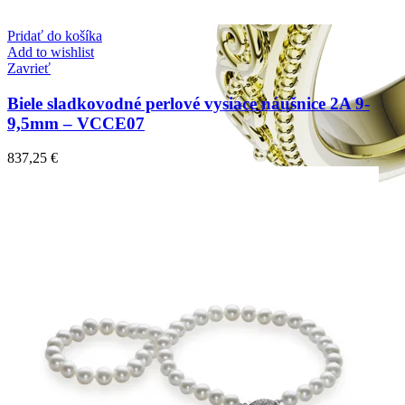
Pridať do košíka
Add to wishlist
Zavrieť
Biele sladkovodné perlové vysiace náušnice 2A 9-
9,5mm – VCCE07
837,25
€
Elegant Night
Zásnubné prstne z kolekcie Elegant Night.