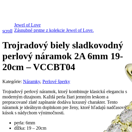
Jewel of Love
Zásnubné prstne z kolekcie Jewel of Love.
scroll
Trojradový biely sladkovodný
perlový náramok 2A 6mm 19-
20cm – VCCBT04
Kategórie:
Náramky
,
Perlové šperky
Trojradový perlový náramok, ktorý kombinuje klasickú eleganciu s
moderným dizajnom. Každá perla žiari jemným leskom a
prepracované zlaté zapínanie dodáva luxusný charakter. Tento
náramok je ideálnym doplnkom pre ženy, ktoré hľadajú nadčasový
kúsok s nádychom výnimočnosti.
perla: 6mm
dĺžka: 19 – 20cm