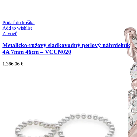
Pridať do košíka
Add to wishlist
Zavrieť
Metalicko-ružový sladkovodný perlový náhrdelník
4A 7mm 46cm – VCCN020
1.366,06
€