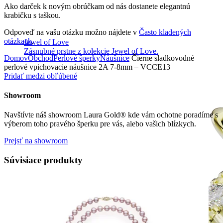
Ako darček k novým obrúčkam od nás dostanete elegantnú
krabičku s taškou.
Odpoveď na vašu otázku možno nájdete v
Často kladených
otázkach
.
Jewel of Love
Zásnubné prstne z kolekcie Jewel of Love.
Domov
Obchod
Perlové šperky
Náušnice
Čierne sladkovodné
perlové vpichovacie náušnice 2A 7-8mm – VCCE13
Pridať medzi obľúbené
Showroom
Navštívte náš showroom Laura Gold® kde vám ochotne poradíme s
výberom toho pravého šperku pre vás, alebo vašich blízkych.
Prejsť na showroom
Súvisiace produkty