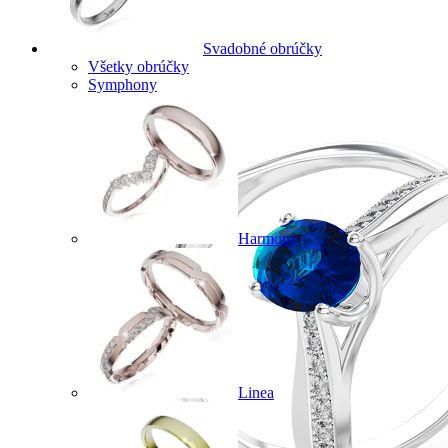
Svadobné obrúčky
Všetky obrúčky
Symphony
Harmony
Linea