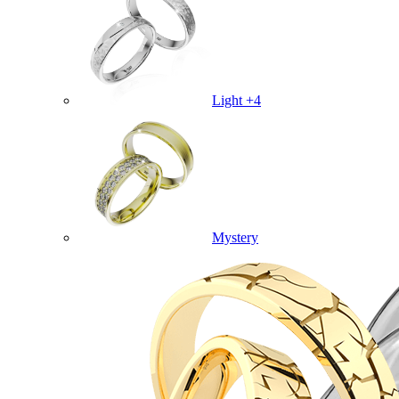
Light +4
Mystery