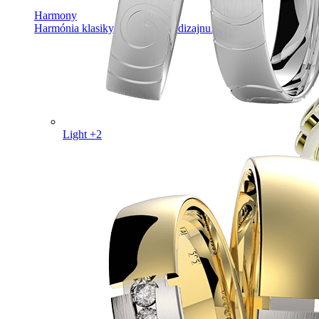
Harmony
Harmónia klasiky a moderného dizajnu.
Light +2