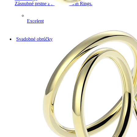
Zásnubné prstne z kolekcie Twin Rings.
Excelent
Svadobné obrúčky