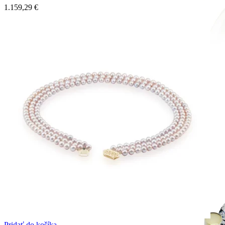
1.159,29
€
Mistique Love
Zásnubné prstne z kolekcie Mistique Love.
Pridať do košíka