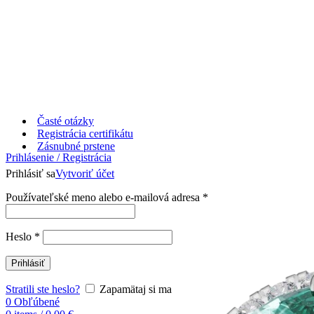
Časté otázky
Registrácia certifikátu
Zásnubné prstene
Prihlásenie / Registrácia
Prihlásiť sa
Vytvoriť účet
Používateľské meno alebo e-mailová adresa
*
Heslo
*
Prihlásiť
Stratili ste heslo?
Zapamätaj si ma
0
Obľúbené