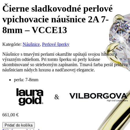
Čierne sladkovodné perlové
vpichovacie náušnice 2A 7-
8mm – VCCE13
Kategórie:
Náušnice
,
Perlové šperky
Náušnice s tmavými perlami okamžite upútajú svojou hĺbkou a
výrazným odtieňom. Pri tomto šperku sú perly krásne
skombinované so strieborným zapínaním. Tmavá farba perál pridáva
náušniciam nádych luxusu a nadčasovej elegancie.
perla: 7-8mm
661,00
€
Pridať do košíka