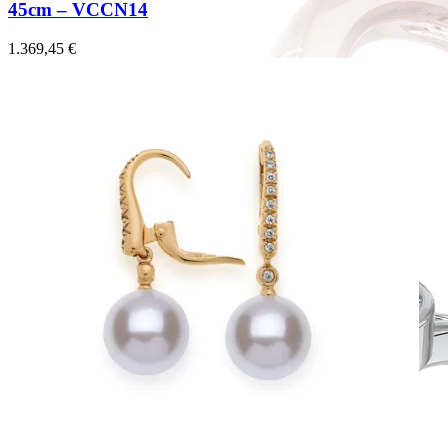
45cm – VCCN14
1.369,45
€
Forever Collection
Zásnubné prstne z kolekcie Forever.