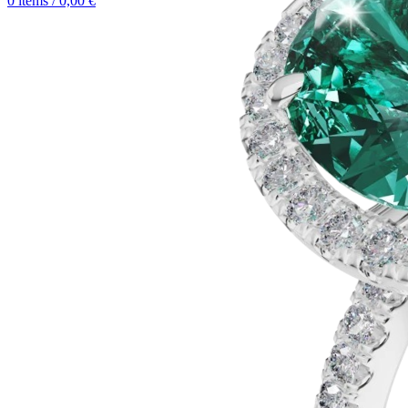
0
items
/
0,00
€