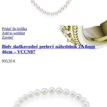
Pridať do košíka
Add to wishlist
Zavrieť
Biely sladkovodný perlový náhrdelník 2A 8mm
46cm – VCCN07
935,55
€
Elegant Night
Zásnubné prstne z kolekcie Elegant Night.