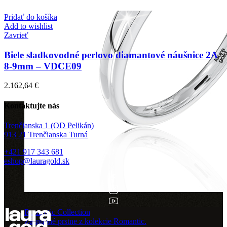
Pridať do košíka
Add to wishlist
Zavrieť
Biele sladkovodné perlovo diamantové náušnice 2A
8-9mm – VDCE09
2.162,64
€
Kontaktujte nás
Trenčianska 1 (OD Pelikán)
913 21 Trenčianska Turná
+421 917 343 681
eshop@lauragold.sk
Romantic Collection
Zásnubné prstne z kolekcie Romantic.