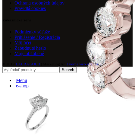
Ochrana osobných údajov
Pravidlá cookies
Zákaznícka zóna
Podmienky súťaže
Prihlásenie / Registrácia
Môj účet
Zabudnuté heslo
Moje obľúbené
© 2019
LAURA GOLD
| Marketing Art
Tvorba web stránok
Search
Menu
e-shop