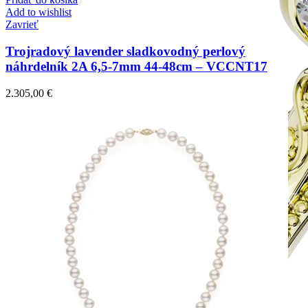
Add to wishlist
Zavrieť
Trojradový lavender sladkovodný perlový
náhrdelník 2A 6,5-7mm 44-48cm – VCCNT17
2.305,00
€