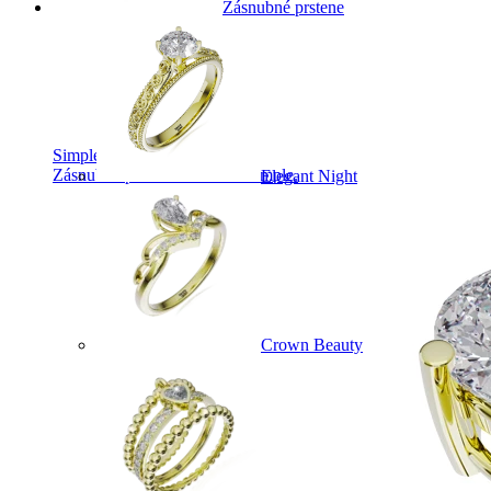
Zásnubné prstene
Simple Collection
Zásnubné prstne z kolekcie Simple.
Elegant Night
Crown Beauty