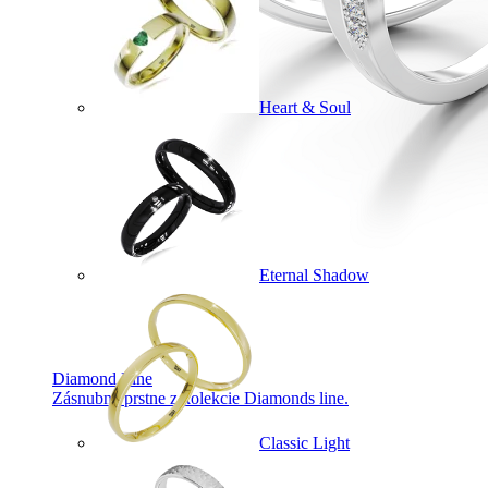
Heart & Soul
Eternal Shadow
Diamond Line
Zásnubné prstne z kolekcie Diamonds line.
Classic Light