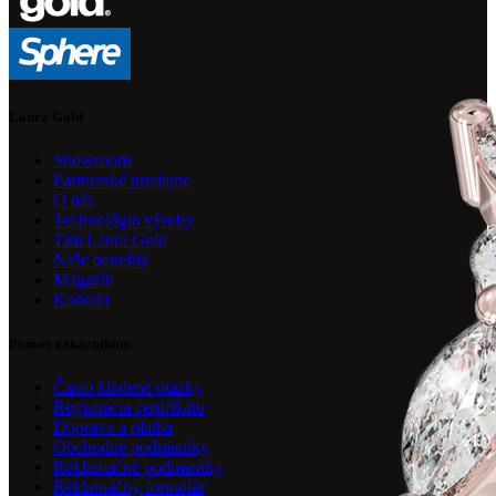
Laura Gold
Showroom
Partnerské predajne
O nás
Technológia výroby
Tím Laura Gold
Naše benefity
Magazín
Kontakt
Pomoc zákazníkom
Často kladené otázky
Registrácia certifikátu
Doprava a platba
Obchodné podmienky
Reklamačné podmienky
Reklamačný formulár