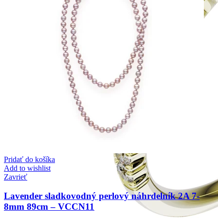
Pridať do košíka
Add to wishlist
Zavrieť
Lavender sladkovodný perlový náhrdelník 2A 7-
8mm 89cm – VCCN11