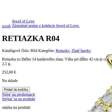
Jewel of Love
Zásnubné prstne z kolekcie Jewel of Love.
scroll
RETIAZKA R04
Katalógové číslo:
R04
Kategórie:
Retiazky
,
Zlaté šperky
Retiazka zo žltého 14 karátového zlata. Váha pri dĺžke 42 cm je cca
2,1 g.
252,00
€
Na sklade
Pridať do košíka
Nájsť na predajniach
Spýtať sa na produkt
otázka na produkt