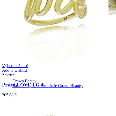
Výber možností
Add to wishlist
Zavrieť
Crown Beauty
Prsteň LOVE LG 4
Zásnubné prstne z kolekcie Crown Beauty.
305,08
€