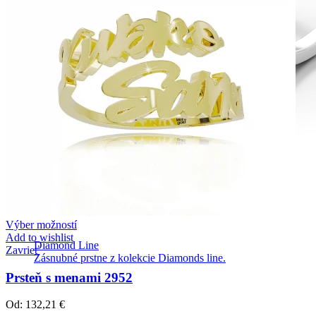
Výber možností
Add to wishlist
Diamond Line
Zavrieť
Zásnubné prstne z kolekcie Diamonds line.
Prsteň s menami 2952
Od:
132,21
€