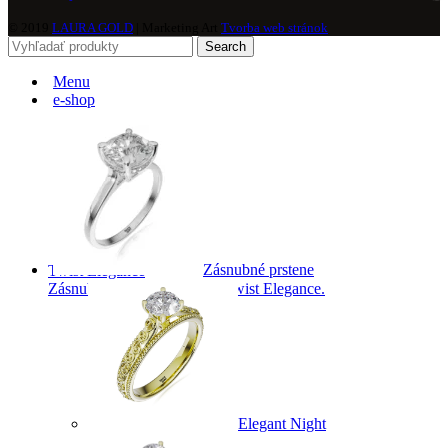
© 2019
LAURA GOLD
| Marketing Art
Tvorba web stránok
Search
Menu
e-shop
Zásnubné prstene
Twist Elegance
Zásnubné prstne z kolekcie Twist Elegance.
Elegant Night