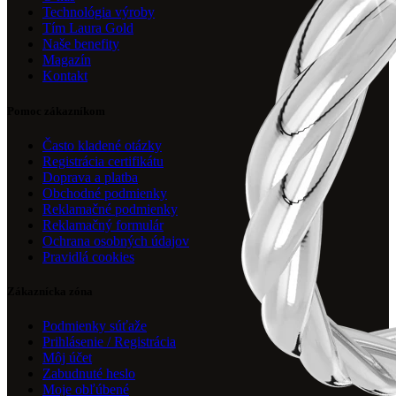
Technológia výroby
Tím Laura Gold
Naše benefity
Magazín
Kontakt
Pomoc zákazníkom
Často kladené otázky
Registrácia certifikátu
Doprava a platba
Obchodné podmienky
Reklamačné podmienky
Reklamačný formulár
Ochrana osobných údajov
Pravidlá cookies
Zákaznícka zóna
Podmienky súťaže
Prihlásenie / Registrácia
Môj účet
Zabudnuté heslo
Moje obľúbené