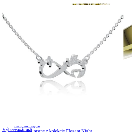
Elegant Night
Výber možností
Zásnubné prstne z kolekcie Elegant Night.