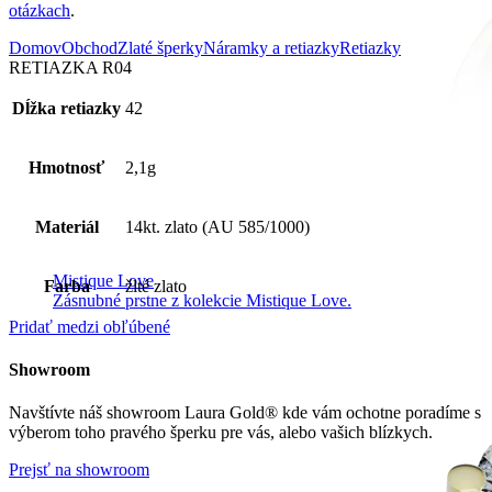
otázkach
.
Domov
Obchod
Zlaté šperky
Náramky a retiazky
Retiazky
RETIAZKA R04
Dĺžka retiazky
42
Hmotnosť
2,1g
Materiál
14kt. zlato (AU 585/1000)
Mistique Love
Farba
žlté zlato
Zásnubné prstne z kolekcie Mistique Love.
Pridať medzi obľúbené
Showroom
Navštívte náš showroom Laura Gold® kde vám ochotne poradíme s
výberom toho pravého šperku pre vás, alebo vašich blízkych.
Prejsť na showroom