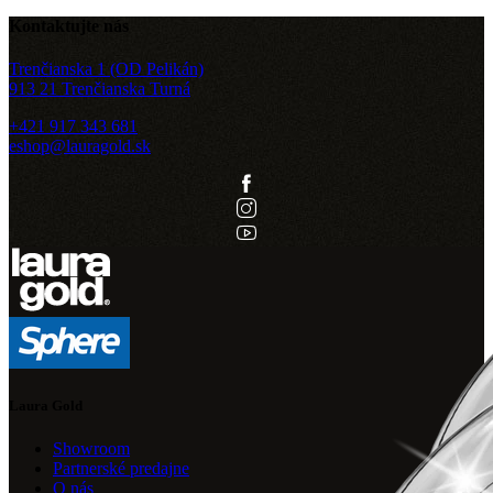
Kontaktujte nás
Trenčianska 1 (OD Pelikán)
913 21 Trenčianska Turná
+421 917 343 681
eshop@lauragold.sk
Laura Gold
Showroom
Partnerské predajne
O nás