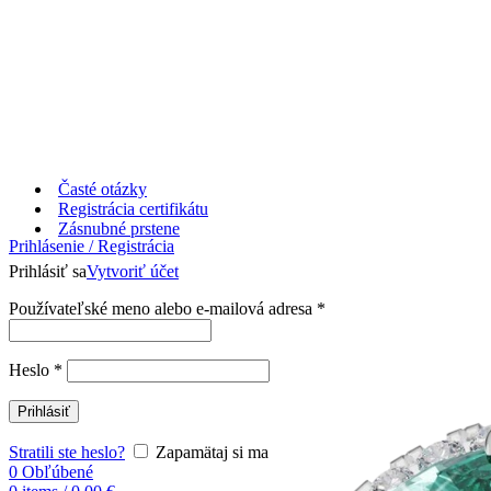
Časté otázky
Registrácia certifikátu
Zásnubné prstene
Prihlásenie / Registrácia
Prihlásiť sa
Vytvoriť účet
Používateľské meno alebo e-mailová adresa
*
Heslo
*
Prihlásiť
Stratili ste heslo?
Zapamätaj si ma
0
Obľúbené