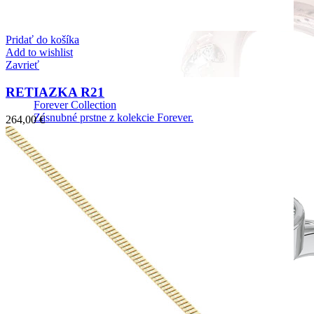
Pridať do košíka
Add to wishlist
Zavrieť
RETIAZKA R21
Forever Collection
Zásnubné prstne z kolekcie Forever.
264,00
€