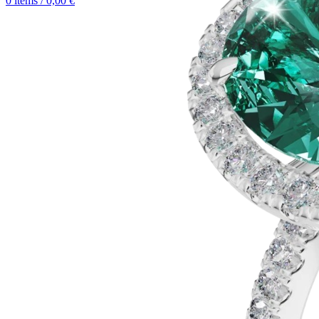
0
items
/
0,00
€