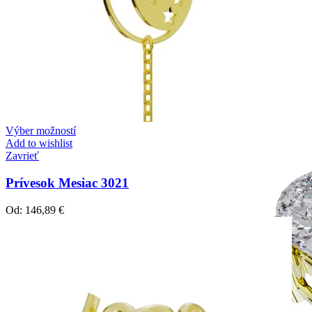
Simple Collection
Zásnubné prstne z kolekcie Simple.
Výber možností
Add to wishlist
Zavrieť
Prívesok Mesiac 3021
Od:
146,89
€