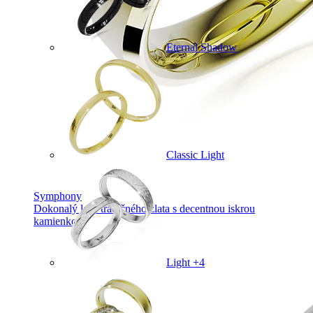
Eternal Shadow
Classic Light
Symphony
Dokonalý lesk tradičného zlata s decentnou iskrou
kamienkov.
Light +4