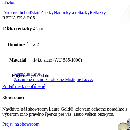
otázkach
.
Domov
Obchod
Zlaté šperky
Náramky a retiazky
Retiazky
RETIAZKA R05
Dĺžka retiazky
45 cm
Hmotnosť
2,2
Materiál
14kt. zlato (AU 585/1000)
Mistique Love
Farba
žlté zlato
Zásnubné prstne z kolekcie Mistique Love.
Pridať medzi obľúbené
Showroom
Navštívte náš showroom Laura Gold® kde vám ochotne poradíme s
výberom toho pravého šperku pre vás, alebo vašich blízkych.
Prejsť na showroom