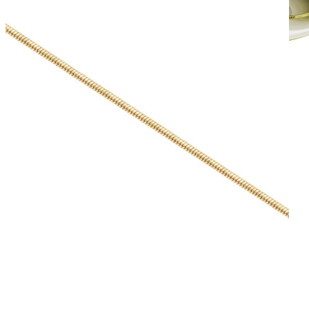
Crown Beauty
Zásnubné prstne z kolekcie Crown Beauty.