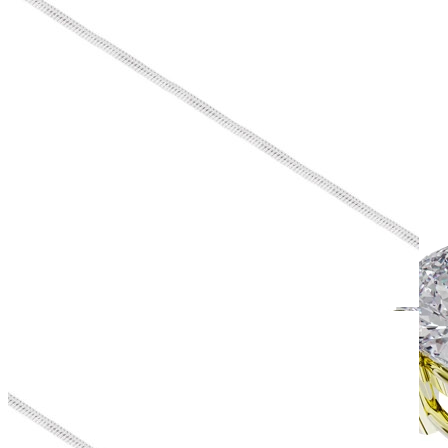
Simple Collection
Zásnubné prstne z kolekcie Simple.