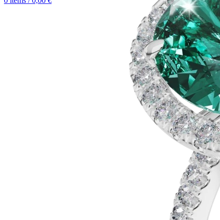
0
items
/
0,00
€