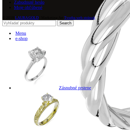
Zabudnuté heslo
Moje obľúbené
© 2019
LAURA GOLD
| Marketing Art
Tvorba web stránok
Search
Menu
e-shop
Zásnubné prstene