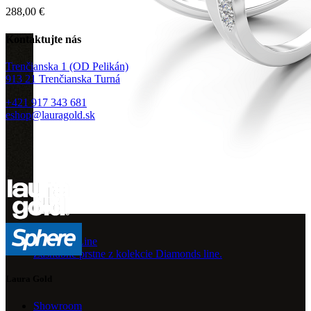
288,00
€
Kontaktujte nás
Trenčianska 1 (OD Pelikán)
913 21 Trenčianska Turná
+421 917 343 681
eshop@lauragold.sk
Diamond Line
Zásnubné prstne z kolekcie Diamonds line.
Laura Gold
Showroom