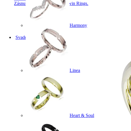
Zásnubné prstne z kolekcie Twin Rings.
Harmony
Svadobné obrúčky
Linea
Heart & Soul