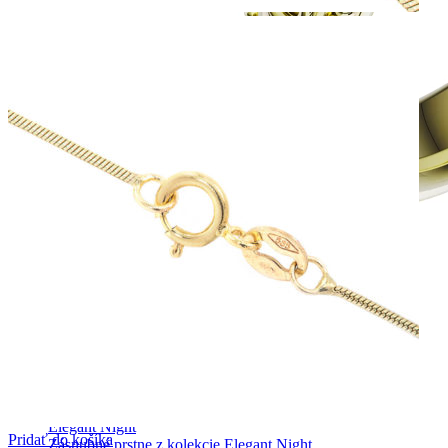
Elegant Night
Pridať do košíka
Zásnubné prstne z kolekcie Elegant Night.