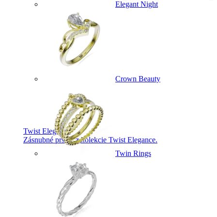
Elegant Night
Crown Beauty
Twist Elegance
Zásnubné prstne z kolekcie Twist Elegance.
Twin Rings