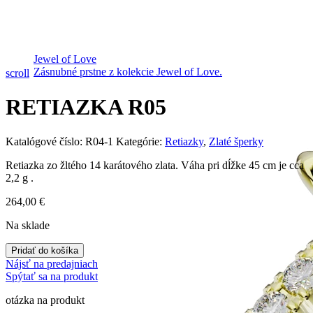
Jewel of Love
Zásnubné prstne z kolekcie Jewel of Love.
scroll
RETIAZKA R05
Katalógové číslo:
R04-1
Kategórie:
Retiazky
,
Zlaté šperky
Retiazka zo žltého 14 karátového zlata. Váha pri dĺžke 45 cm je cca
2,2 g .
264,00
€
Na sklade
Pridať do košíka
Nájsť na predajniach
Spýtať sa na produkt
otázka na produkt