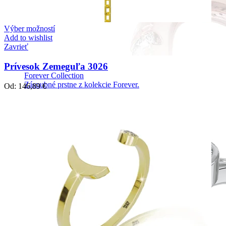
Výber možností
Add to wishlist
Zavrieť
Prívesok Zemeguľa 3026
Forever Collection
Zásnubné prstne z kolekcie Forever.
Od:
146,89
€