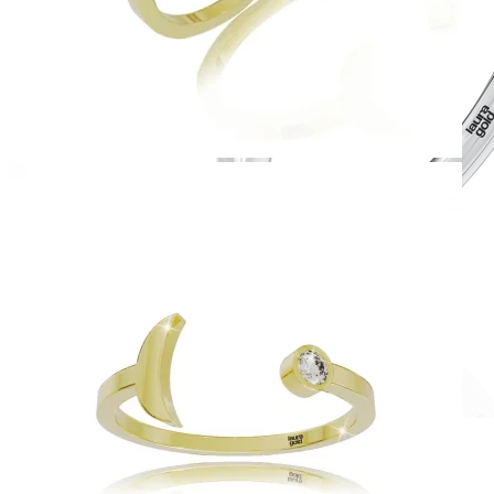
Romantic Collection
Zásnubné prstne z kolekcie Romantic.