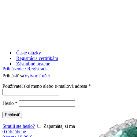
Časté otázky
Registrácia certifikátu
Zásnubné prstene
Prihlásenie / Registrácia
Prihlásiť sa
Vytvoriť účet
Používateľské meno alebo e-mailová adresa
*
Heslo
*
Prihlásiť
Stratili ste heslo?
Zapamätaj si ma
0
Obľúbené