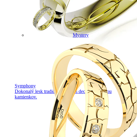
Mystery
Symphony
Dokonalý lesk tradičného zlata s decentnou iskrou
kamienkov.