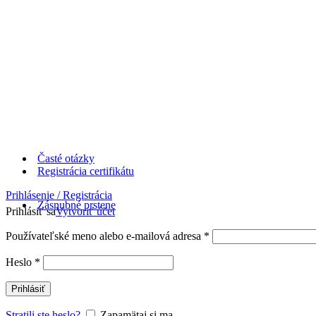
Časté otázky
Registrácia certifikátu
Prihlásenie / Registrácia
Zásnubné prstene
Prihlásiť sa
Vytvoriť účet
Používateľské meno alebo e-mailová adresa
*
Heslo
*
Prihlásiť
Stratili ste heslo?
Zapamätaj si ma