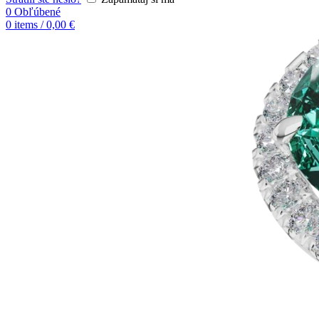
0
Obľúbené
0
items
/
0,00
€