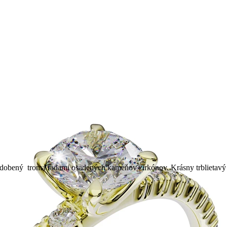
e zdobený troma radami osadených kameňov zirkónov. Krásny trblietav