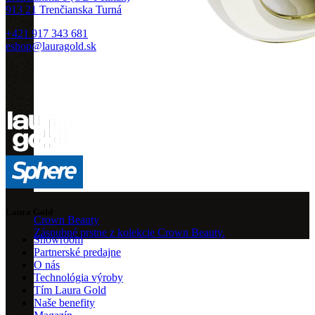
913 21 Trenčianska Turná
+421 917 343 681
eshop@lauragold.sk
Laura Gold
Crown Beauty
Zásnubné prstne z kolekcie Crown Beauty.
Showroom
Partnerské predajne
O nás
Technológia výroby
Tím Laura Gold
Naše benefity