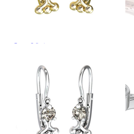
Forever Collection
Zásnubné prstne z kolekcie Forever.