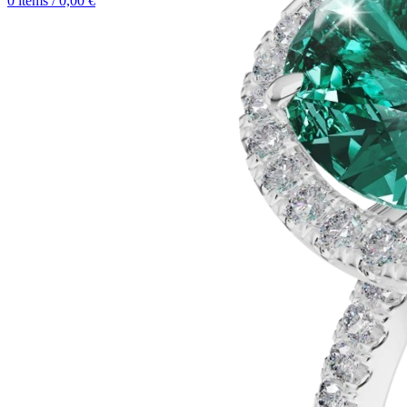
0
items
/
0,00
€