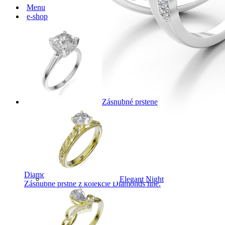
Menu
e-shop
Zásnubné prstene
Diamond Line
Elegant Night
Zásnubné prstne z kolekcie Diamonds line.