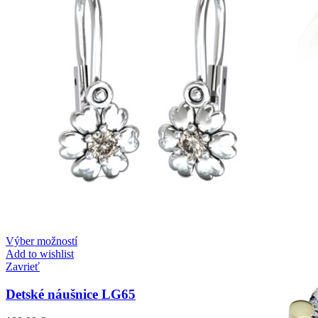
Mistique Love
Zásnubné prstne z kolekcie Mistique Love.
Výber možností
Add to wishlist
Zavrieť
Detské náušnice LG65