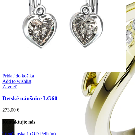
Pridať do košíka
Add to wishlist
Zavrieť
Detské náušnice LG60
273,00
€
Kontaktujte nás
Trenčianska 1 (OD Pelikán)