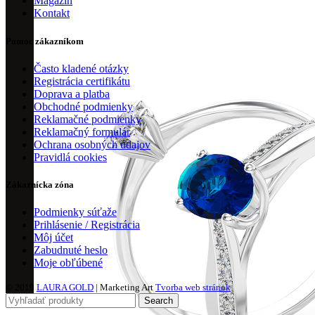
Magazín
Kontakt
Pomoc zákazníkom
Často kladené otázky
Registrácia certifikátu
Doprava a platba
Obchodné podmienky
Reklamačné podmienky
Reklamačný formulár
Ochrana osobných údajov
Pravidlá cookies
Zákaznícka zóna
Podmienky súťaže
Prihlásenie / Registrácia
Môj účet
Zabudnuté heslo
Moje obľúbené
© 2019
LAURA GOLD
| Marketing Art
Tvorba web stránok
Search