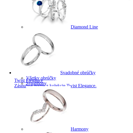
Diamond Line
Svadobné obrúčky
Všetky obrúčky
Twist Elegance
Symphony
Zásnubné prstne z kolekcie Twist Elegance.
Harmony