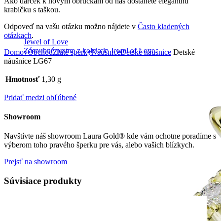
Ako darček k novým obrúčkam od nás dostanete elegantnú
krabičku s taškou.
Odpoveď na vašu otázku možno nájdete v
Často kladených
otázkach
.
Jewel of Love
Zásnubné prstne z kolekcie Jewel of Love.
Domov
Obchod
Zlaté šperky
Náušnice
Detské náušnice
Detské
náušnice LG67
Hmotnosť
1,30 g
Pridať medzi obľúbené
Showroom
Navštívte náš showroom Laura Gold® kde vám ochotne poradíme s
výberom toho pravého šperku pre vás, alebo vašich blízkych.
Prejsť na showroom
Súvisiace produkty