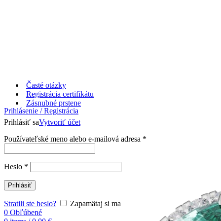
Časté otázky
Registrácia certifikátu
Zásnubné prstene
Prihlásenie / Registrácia
Prihlásiť sa
Vytvoriť účet
Používateľské meno alebo e-mailová adresa
*
Heslo
*
Prihlásiť
Stratili ste heslo?
Zapamätaj si ma
0
Obľúbené