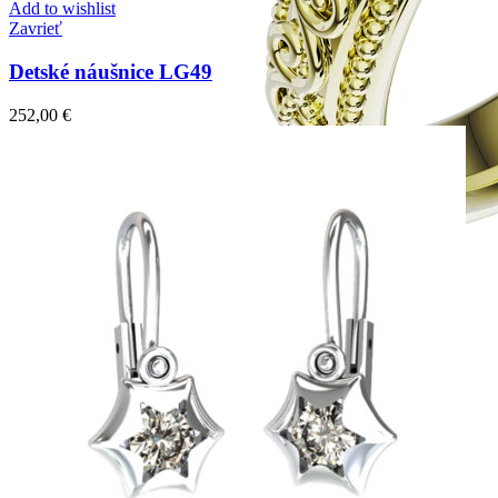
Add to wishlist
Zavrieť
Detské náušnice LG49
252,00
€
Elegant Night
Zásnubné prstne z kolekcie Elegant Night.