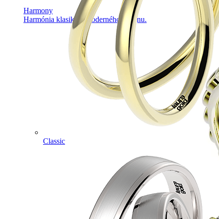
Harmony
Harmónia klasiky a moderného dizajnu.
Classic