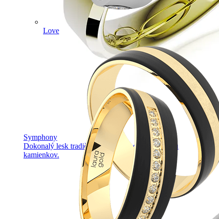
Love
Symphony
Dokonalý lesk tradičného zlata s decentnou iskrou
kamienkov.