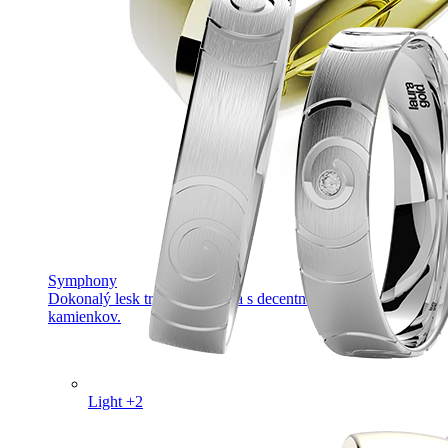
Symphony
Dokonalý lesk tradičného zlata s decentnou iskrou
kamienkov.
Light +2