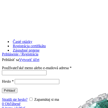
Časté otázky
Registrácia certifikátu
Zásnubné prstene
Prihlásenie / Registrácia
Prihlásiť sa
Vytvoriť účet
Používateľské meno alebo e-mailová adresa
*
Heslo
*
Prihlásiť
Stratili ste heslo?
Zapamätaj si ma
0
Obľúbené