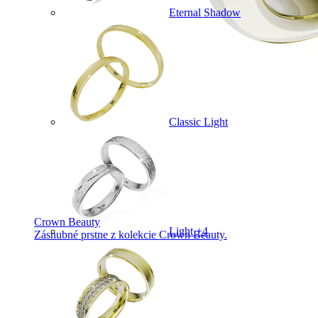
Eternal Shadow
Classic Light
Crown Beauty
Light +4
Zásnubné prstne z kolekcie Crown Beauty.