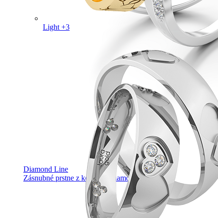
Light +3
Diamond Line
Zásnubné prstne z kolekcie Diamonds line.