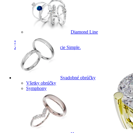
Diamond Line
Simple Collection
Zásnubné prstne z kolekcie Simple.
Svadobné obrúčky
Všetky obrúčky
Symphony