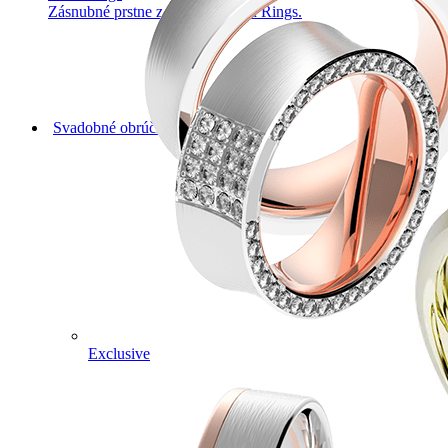
Zásnubné prstne z kolekcie Twin Rings.
Svadobné obrúčky
Exclusive