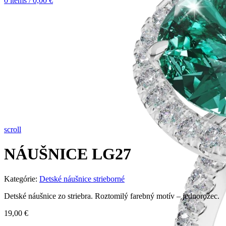
0
items
/
0,00
€
scroll
NÁUŠNICE LG27
Kategórie:
Detské náušnice strieborné
Detské náušnice zo striebra. Roztomilý farebný motív – jednorožec.
19,00
€