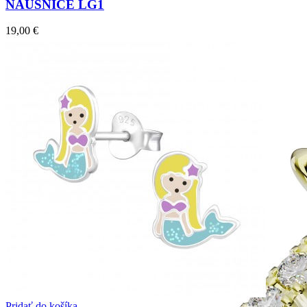
NÁUŠNICE LG1
19,00
€
Jewel of Love
Zásnubné prstne z kolekcie Jewel of Love.
Pridať do košíka