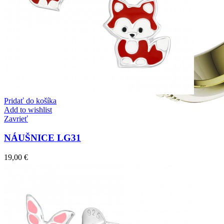
Pridať do košíka
Add to wishlist
Zavrieť
NÁUŠNICE LG31
19,00
€
Elegant Night
Zásnubné prstne z kolekcie Elegant Night.