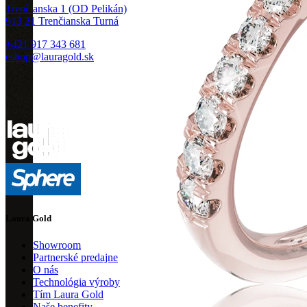
Trenčianska 1 (OD Pelikán)
913 21 Trenčianska Turná
+421 917 343 681
eshop@lauragold.sk
Laura Gold
Showroom
Partnerské predajne
O nás
Technológia výroby
Tím Laura Gold
Naše benefity