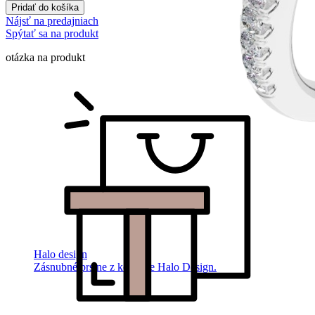
Pridať do košíka
Nájsť na predajniach
Spýtať sa na produkt
otázka na produkt
Halo design
Zásnubné prstne z kolekcie Halo Design.