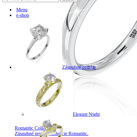
Menu
e-shop
Zásnubné prstene
Elegant Night
Romantic Collection
Zásnubné prstne z kolekcie Romantic.