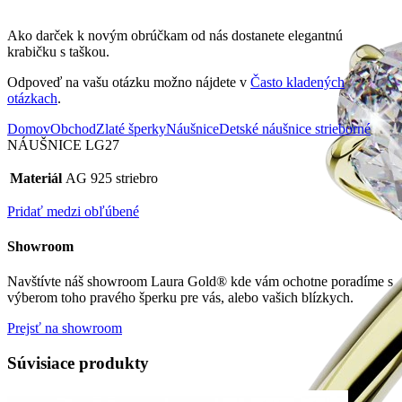
Ako darček k novým obrúčkam od nás dostanete elegantnú
krabičku s taškou.
Odpoveď na vašu otázku možno nájdete v
Často kladených
otázkach
.
Domov
Obchod
Zlaté šperky
Náušnice
Detské náušnice strieborné
NÁUŠNICE LG27
Materiál
AG 925 striebro
Pridať medzi obľúbené
Showroom
Navštívte náš showroom Laura Gold® kde vám ochotne poradíme s
výberom toho pravého šperku pre vás, alebo vašich blízkych.
Prejsť na showroom
Súvisiace produkty