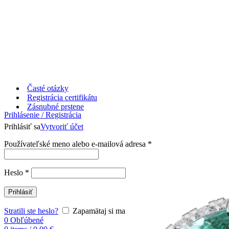
Časté otázky
Registrácia certifikátu
Zásnubné prstene
Prihlásenie / Registrácia
Prihlásiť sa
Vytvoriť účet
Používateľské meno alebo e-mailová adresa
*
Heslo
*
Prihlásiť
Stratili ste heslo?
Zapamätaj si ma
0
Obľúbené