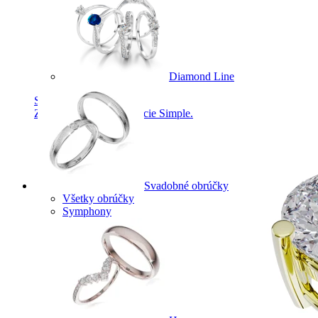
Diamond Line
Simple Collection
Zásnubné prstne z kolekcie Simple.
Svadobné obrúčky
Všetky obrúčky
Symphony