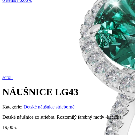
0
items
/
0,00
€
scroll
NÁUŠNICE LG43
Kategórie:
Detské náušnice strieborné
Detské náušnice zo striebra. Roztomilý farebný motív -kačička.
19,00
€