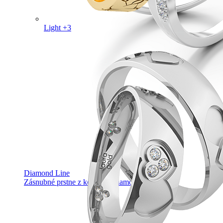
Light +3
Diamond Line
Zásnubné prstne z kolekcie Diamonds line.