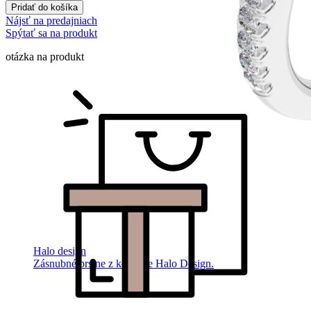
Pridať do košíka
Nájsť na predajniach
Spýtať sa na produkt
otázka na produkt
Halo design
Zásnubné prstne z kolekcie Halo Design.