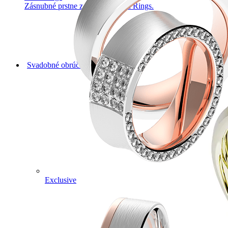
Zásnubné prstne z kolekcie Twin Rings.
Svadobné obrúčky
Exclusive