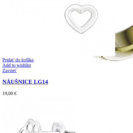
Pridať do košíka
Add to wishlist
Zavrieť
NÁUŠNICE LG14
19,00
€
Elegant Night
Zásnubné prstne z kolekcie Elegant Night.