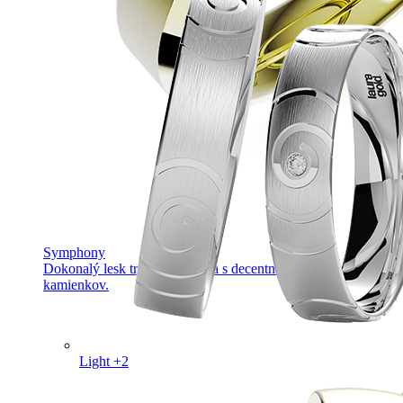
Symphony
Dokonalý lesk tradičného zlata s decentnou iskrou
kamienkov.
Light +2