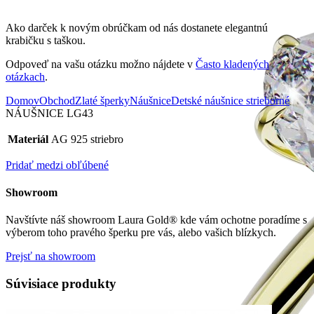
Ako darček k novým obrúčkam od nás dostanete elegantnú
krabičku s taškou.
Odpoveď na vašu otázku možno nájdete v
Často kladených
otázkach
.
Domov
Obchod
Zlaté šperky
Náušnice
Detské náušnice strieborné
NÁUŠNICE LG43
Materiál
AG 925 striebro
Pridať medzi obľúbené
Showroom
Navštívte náš showroom Laura Gold® kde vám ochotne poradíme s
výberom toho pravého šperku pre vás, alebo vašich blízkych.
Prejsť na showroom
Súvisiace produkty