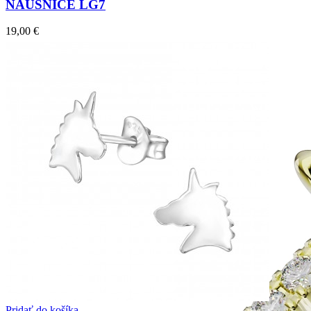
NÁUŠNICE LG7
19,00
€
Jewel of Love
Zásnubné prstne z kolekcie Jewel of Love.
Pridať do košíka