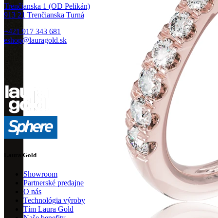
Trenčianska 1 (OD Pelikán)
913 21 Trenčianska Turná
+421 917 343 681
eshop@lauragold.sk
Laura Gold
Showroom
Partnerské predajne
O nás
Technológia výroby
Tím Laura Gold
Naše benefity