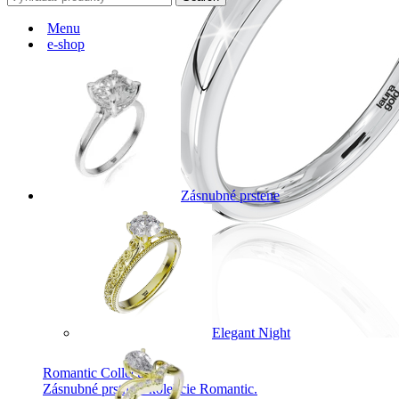
Menu
e-shop
Zásnubné prstene
Elegant Night
Romantic Collection
Zásnubné prstne z kolekcie Romantic.