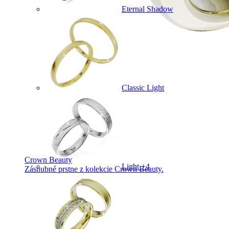
Eternal Shadow
Classic Light
Crown Beauty
Light +4
Zásnubné prstne z kolekcie Crown Beauty.