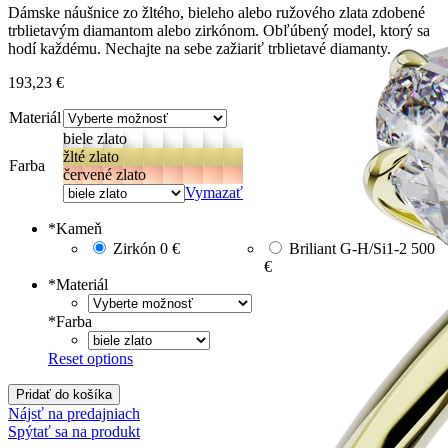
Dámske náušnice zo žltého, bieleho alebo ružového zlata zdobené
trblietavým diamantom alebo zirkónom. Obľúbený model, ktorý sa
hodí každému. Nechajte na sebe zažiariť trblietavé diamanty.
193,23
€
Materiál
biele zlato
žlté zlato
Farba
červené zlato
Vymazať
*
Kameň
Zirkón
0 €
Briliant G-H/Si1-2
500
€
*
Materiál
*
Farba
Reset options
Pridať do košíka
Nájsť na predajniach
Spýtať sa na produkt