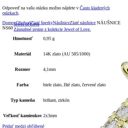
Odpoveď na vašu otázku možno nájdete v
Často kladených
otázkach
.
Domov
Obchod
Zlaté šperky
Náušnice
Zlaté náušnice
NÁUŠNICE
Jewel of Love
NS60
Zásnubné prstne z kolekcie Jewel of Love.
Hmotnosť
0,95 g
Materiál
14K zlato (AU 585/1000)
Rozmer
4,1mm
Farba
biele zlato, žlté zlato, červené zlato
Typ kameňa
briliant, zirkón
Veľkosť kamienkov
2x3mm
Pridať medzi obľúbené