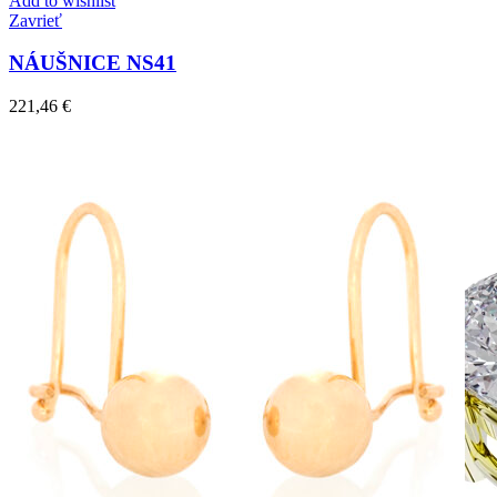
Add to wishlist
Zavrieť
NÁUŠNICE NS41
221,46
€
Simple Collection
Zásnubné prstne z kolekcie Simple.