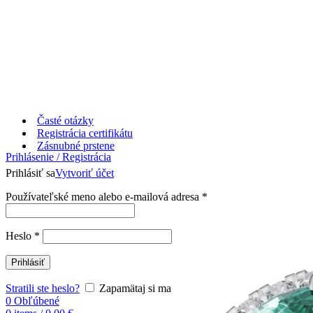
Časté otázky
Registrácia certifikátu
Zásnubné prstene
Prihlásenie / Registrácia
Prihlásiť sa
Vytvoriť účet
Používateľské meno alebo e-mailová adresa
*
Heslo
*
Prihlásiť
Stratili ste heslo?
Zapamätaj si ma
0
Obľúbené