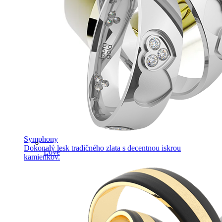
Symphony
Dokonalý lesk tradičného zlata s decentnou iskrou
Love
kamienkov.