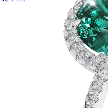
0
items
/
0,00
€