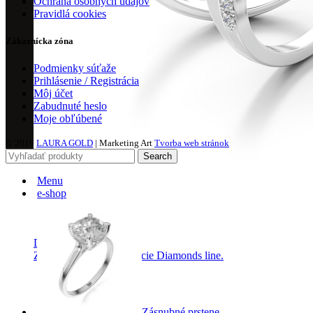
Ochrana osobných údajov
Pravidlá cookies
Zákaznícka zóna
Podmienky súťaže
Prihlásenie / Registrácia
Môj účet
Zabudnuté heslo
Moje obľúbené
© 2019
LAURA GOLD
| Marketing Art
Tvorba web stránok
Search
Menu
e-shop
Diamond Line
Zásnubné prstne z kolekcie Diamonds line.
Zásnubné prstene