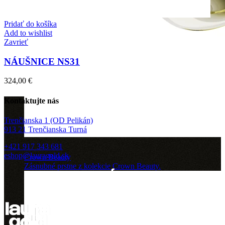
Pridať do košíka
Add to wishlist
Zavrieť
NÁUŠNICE NS31
324,00
€
Kontaktujte nás
Trenčianska 1 (OD Pelikán)
913 21 Trenčianska Turná
+421 917 343 681
eshop@lauragold.sk
Crown Beauty
Zásnubné prstne z kolekcie Crown Beauty.