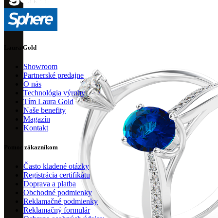
Laura Gold
Showroom
Partnerské predajne
O nás
Technológia výroby
Tím Laura Gold
Naše benefity
Magazín
Kontakt
Pomoc zákazníkom
Často kladené otázky
Registrácia certifikátu
Doprava a platba
Obchodné podmienky
Reklamačné podmienky
Reklamačný formulár