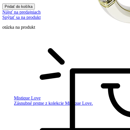
Pridať do košíka
Nájsť na predajniach
Spýtať sa na produkt
otázka na produkt
Mistique Love
Zásnubné prstne z kolekcie Mistique Love.