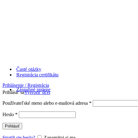
Časté otázky
Registrácia certifikátu
Prihlásenie / Registrácia
Zásnubné prstene
Prihlásiť sa
Vytvoriť účet
Používateľské meno alebo e-mailová adresa
*
Heslo
*
Prihlásiť
Stratili ste heslo?
Zapamätaj si ma