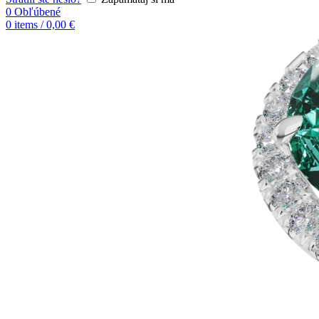
0
Obľúbené
0
items
/
0,00
€