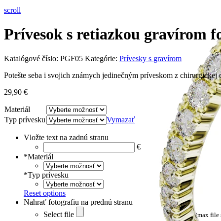
scroll
Prívesok s retiazkou gravírom f
Katalógové číslo:
PGF05
Kategórie:
Prívesky s gravírom
Potešte seba i svojich známych jedinečným príveskom z chirurgickej o
29,90
€
Materiál
Typ prívesku
Vymazať
Vložte text na zadnú stranu
€
*
Materiál
*
Typ prívesku
Reset options
Nahrať fotografiu na prednú stranu
Select file
(max file