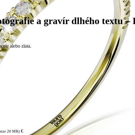
otografie a gravír dlhého textu –
cele alebo zlata.
€
 size 20 MB)