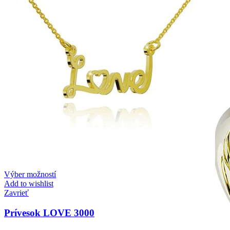
Zásnubné prstne z kolekcie Twin Rings.
Svadobné obrúčky
Výber možností
Add to wishlist
Zavrieť
Prívesok LOVE 3000