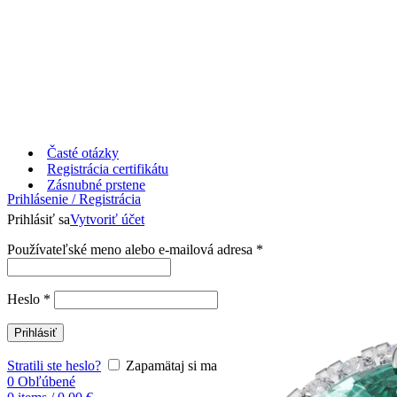
Časté otázky
Registrácia certifikátu
Zásnubné prstene
Prihlásenie / Registrácia
Prihlásiť sa
Vytvoriť účet
Používateľské meno alebo e-mailová adresa
*
Heslo
*
Prihlásiť
Stratili ste heslo?
Zapamätaj si ma
0
Obľúbené