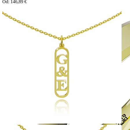
Od:
146,89
€