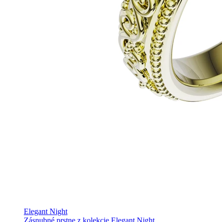
Elegant Night
Zásnubné prstne z kolekcie Elegant Night.