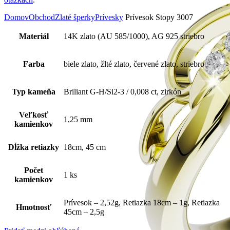
Domov
Obchod
Zlaté šperky
Prívesky
Prívesok Stopy 3007
Materiál
14K zlato (AU 585/1000), AG 925 striebro
Farba
biele zlato, žlté zlato, červené zlato, striebro
Typ kameňa
Briliant G-H/Si2-3 / 0,008 ct, zirkón
Veľkosť
1,25 mm
kamienkov
Dĺžka retiazky
18cm, 45 cm
Počet
1 ks
kamienkov
Prívesok – 2,52g, Retiazka 18cm – 1g, Retiazka
Hmotnosť
45cm – 2,5g