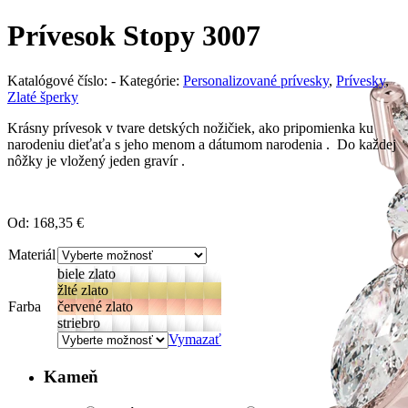
Prívesok Stopy 3007
Katalógové číslo:
-
Kategórie:
Personalizované prívesky
,
Prívesky
,
Zlaté šperky
Krásny prívesok v tvare detských nožičiek, ako pripomienka ku
narodeniu dieťaťa s jeho menom a dátumom narodenia . Do každej
nôžky je vložený jeden gravír .
Od:
168,35
€
Materiál
biele zlato
žlté zlato
Farba
červené zlato
striebro
Vymazať
Kameň