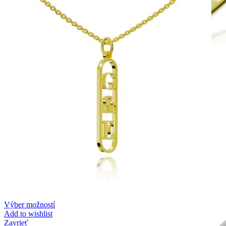
Symphony
Dokonalý lesk tradičného zlata s decentnou iskrou
kamienkov.
Výber možností
Add to wishlist
Zavrieť