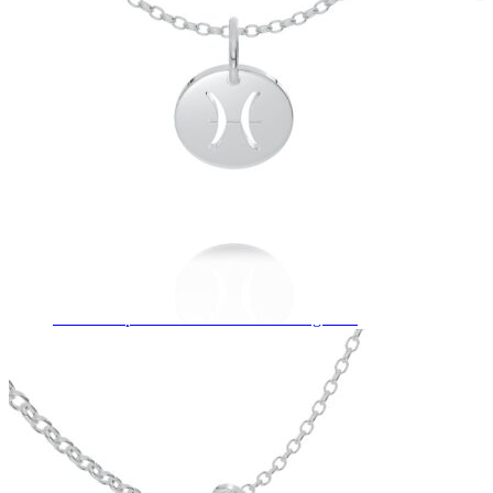
Twist Elegance
Zásnubné prstne z kolekcie Twist Elegance.