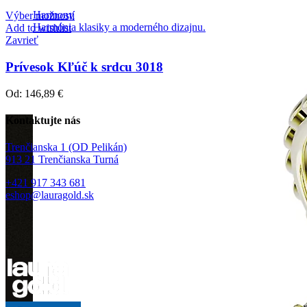
Harmony
Výber možností
Harmónia klasiky a moderného dizajnu.
Add to wishlist
Zavrieť
Prívesok Kľúč k srdcu 3018
Od:
146,89
€
Kontaktujte nás
Trenčianska 1 (OD Pelikán)
913 21 Trenčianska Turná
+421 917 343 681
eshop@lauragold.sk