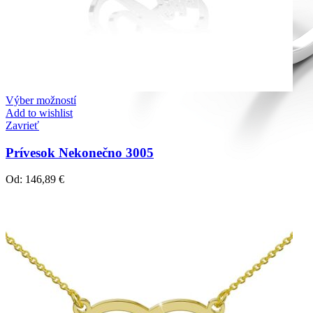
Výber možností
Add to wishlist
Zavrieť
Prívesok Nekonečno 3005
Od:
146,89
€
Diamond Line
Zásnubné prstne z kolekcie Diamonds line.