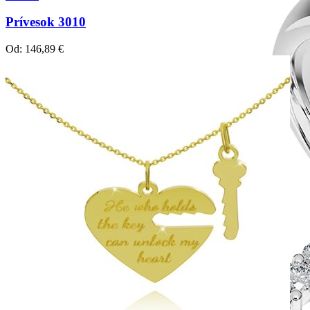
Prívesok 3010
Od:
146,89
€