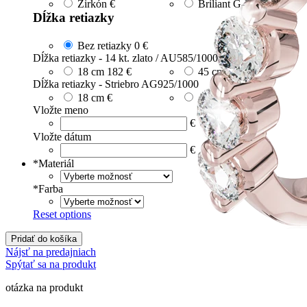
Zirkón
€
Briliant G-H/Si1-2
30 €
Dĺžka retiazky
Bez retiazky
0 €
Dĺžka retiazky - 14 kt. zlato / AU585/1000
18 cm
182 €
45 cm
566 €
Dĺžka retiazky - Striebro AG925/1000
18 cm
€
45 cm
20 €
Vložte meno
€
Vložte dátum
€
*
Materiál
*
Farba
Reset options
Pridať do košíka
Nájsť na predajniach
Spýtať sa na produkt
otázka na produkt