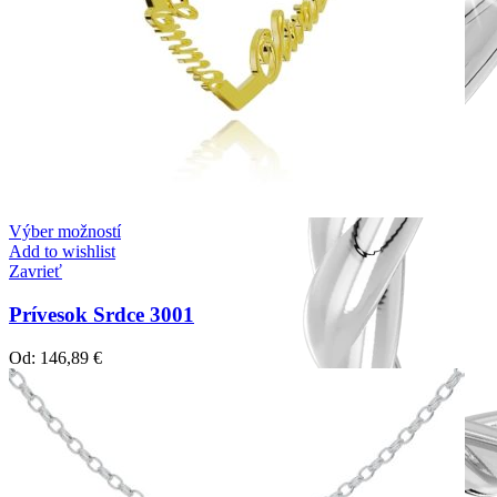
Výber možností
Add to wishlist
Zavrieť
Prívesok Srdce 3001
Od:
146,89
€