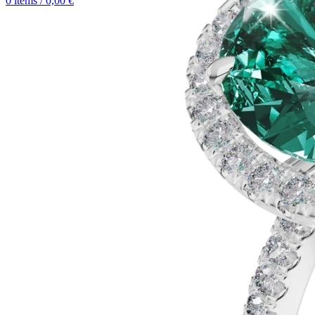
0
items
/
0,00
€