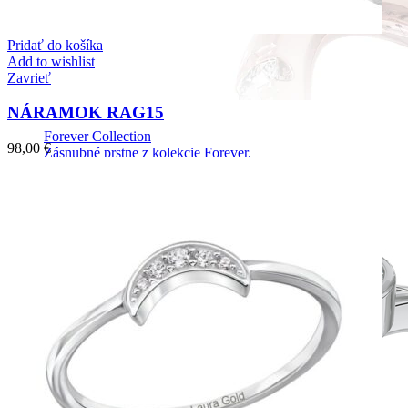
Pridať do košíka
Add to wishlist
Zavrieť
NÁRAMOK RAG15
Forever Collection
98,00
€
Zásnubné prstne z kolekcie Forever.