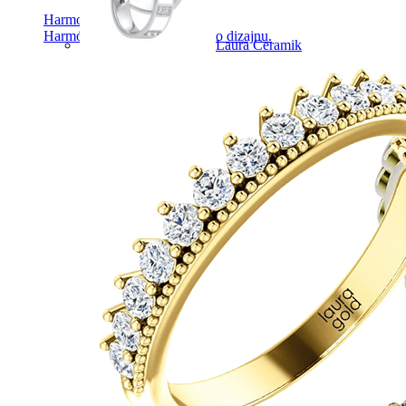
Harmony
Harmónia klasiky a moderného dizajnu.
Laura Ceramik