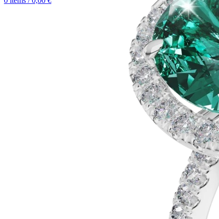
0
items
/
0,00
€