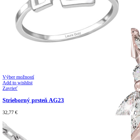
Výber možností
Add to wishlist
Zavrieť
Strieborný prsteň AG23
32,77
€