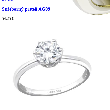
Strieborný prsteň AG09
54,25
€
Crown Beauty
Zásnubné prstne z kolekcie Crown Beauty.