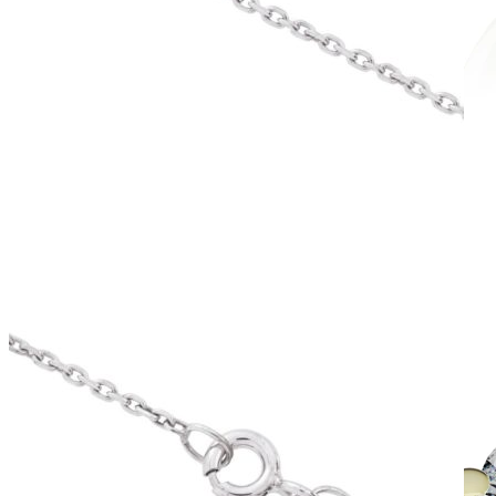
Mistique Love
Zásnubné prstne z kolekcie Mistique Love.