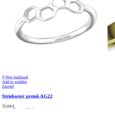
Výber možností
Add to wishlist
Zavrieť
Strieborný prsteň AG22
35,04
€
Elegant Night
Zásnubné prstne z kolekcie Elegant Night.