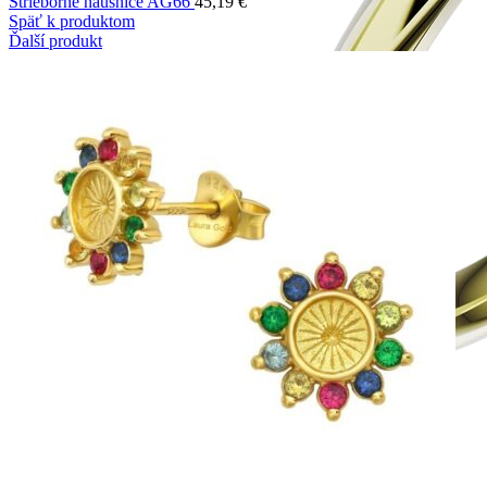
Strieborné náušnice AG66
45,19
€
Späť k produktom
Ďalší produkt