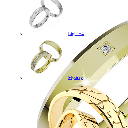
Light +4
Mystery