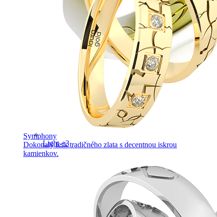
Symphony
Light +3
Dokonalý lesk tradičného zlata s decentnou iskrou
kamienkov.