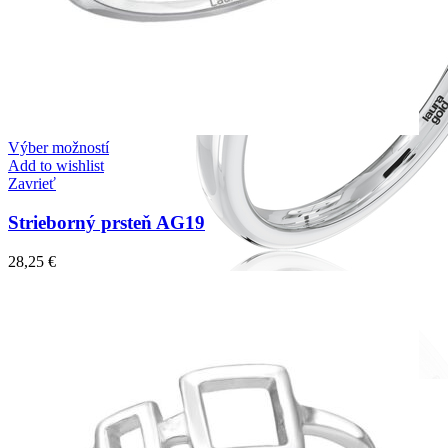
Výber možností
Add to wishlist
Zavrieť
Strieborný prsteň AG19
28,25
€
Romantic Collection
Zásnubné prstne z kolekcie Romantic.