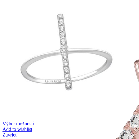
Výber možností
Add to wishlist
Zavrieť