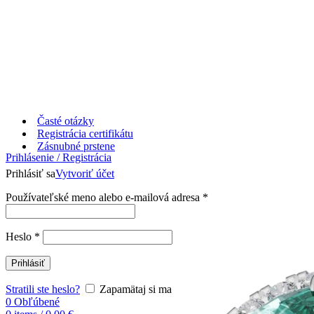
Časté otázky
Registrácia certifikátu
Zásnubné prstene
Prihlásenie / Registrácia
Prihlásiť sa
Vytvoriť účet
Používateľské meno alebo e-mailová adresa
*
Heslo
*
Prihlásiť
Stratili ste heslo?
Zapamätaj si ma
0
Obľúbené