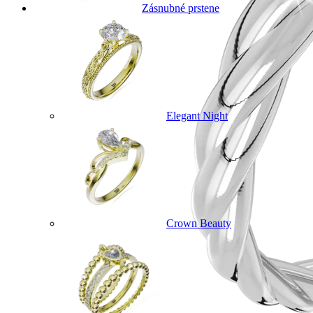
Zásnubné prstene
Elegant Night
Crown Beauty