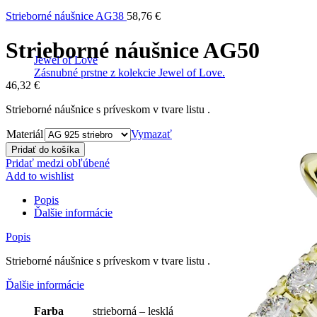
Strieborné náušnice AG38
58,76
€
Strieborné náušnice AG50
Jewel of Love
Zásnubné prstne z kolekcie Jewel of Love.
46,32
€
Strieborné náušnice s príveskom v tvare listu .
Materiál
Vymazať
Pridať do košíka
Pridať medzi obľúbené
Add to wishlist
Popis
Ďalšie informácie
Popis
Strieborné náušnice s príveskom v tvare listu .
Ďalšie informácie
Farba
strieborná – lesklá