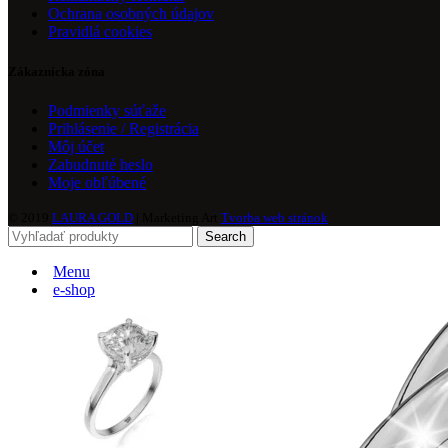
Ochrana osobných údajov
Pravidlá cookies
Zákaznícka zóna
Podmienky súťaže
Prihlásenie / Registrácia
Môj účet
Zabudnuté heslo
Moje obľúbené
© 2019
LAURA GOLD
| Marketing Art
Tvorba web stránok
Search
Menu
e-shop