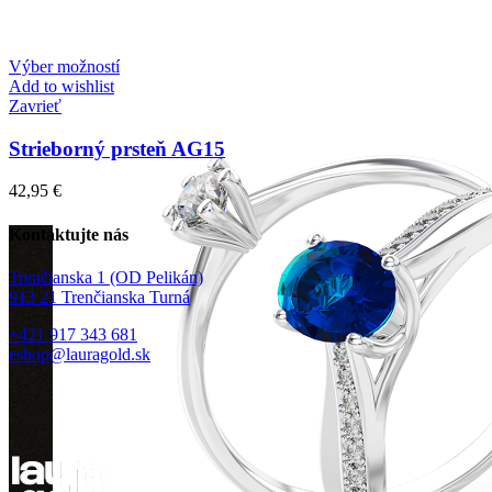
Výber možností
Add to wishlist
Zavrieť
Strieborný prsteň AG15
42,95
€
Kontaktujte nás
Trenčianska 1 (OD Pelikán)
913 21 Trenčianska Turná
+421 917 343 681
eshop@lauragold.sk