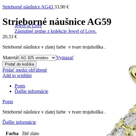
Strieborné náušnice AG43
33,90
€
Strieborné náušnice AG59
Jewel of Love
Zásnubné prstne z kolekcie Jewel of Love.
20,33
€
Strieborné náušnice v zlatej farbe v tvare trojuholíka .
Materiál
Vymazať
Pridať do košíka
Pridať medzi obľúbené
Add to wishlist
Popis
Ďalšie informácie
Popis
Strieborné náušnice v zlatej farbe v tvare trojuholíka .
Ďalšie informácie
Farba
žlté zlato