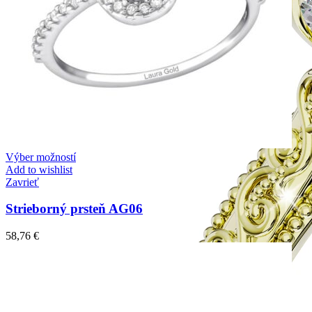
Výber možností
Add to wishlist
Zavrieť
Strieborný prsteň AG06
58,76
€