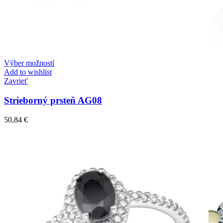
Výber možností
Add to wishlist
Zavrieť
Strieborný prsteň AG08
50,84
€
Mistique Love
Zásnubné prstne z kolekcie Mistique Love.