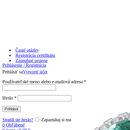
Časté otázky
Registrácia certifikátu
Zásnubné prstene
Prihlásenie / Registrácia
Prihlásiť sa
Vytvoriť účet
Používateľské meno alebo e-mailová adresa
*
Heslo
*
Prihlásiť
Stratili ste heslo?
Zapamätaj si ma
0
Obľúbené