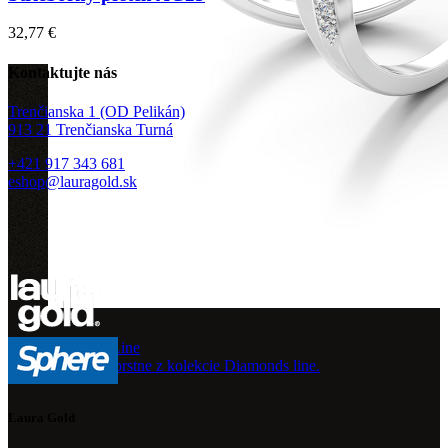
32,77
€
Kontaktujte nás
Trenčianska 1 (OD Pelikán)
913 21 Trenčianska Turná
+421 917 343 681
eshop@lauragold.sk
Diamond Line
Zásnubné prstne z kolekcie Diamonds line.
Laura Gold