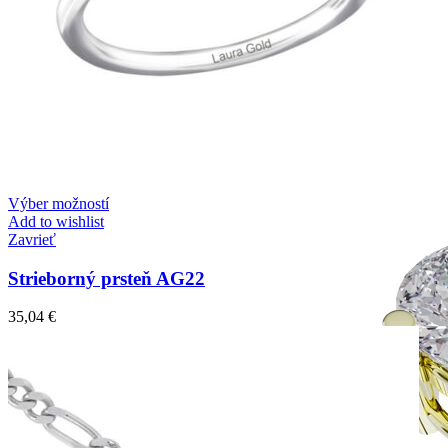
Simple Collection
Zásnubné prstne z kolekcie Simple.
Výber možností
Add to wishlist
Zavrieť
Strieborný prsteň AG22
35,04
€