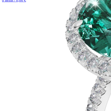
0
items
/
0,00
€