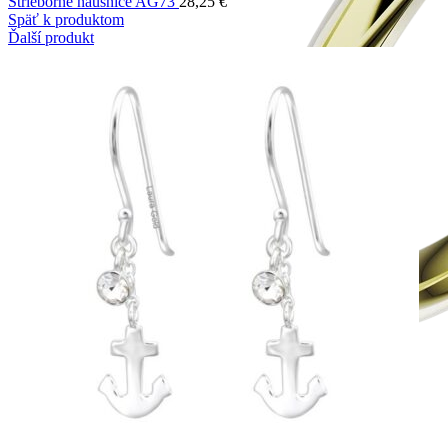
Strieborné náušnice AG73
28,25
€
Späť k produktom
Ďalší produkt