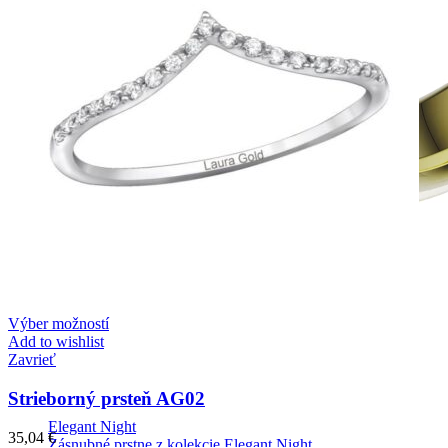
Výber možností
Add to wishlist
Zavrieť
Strieborný prsteň AG02
Elegant Night
35,04
€
Zásnubné prstne z kolekcie Elegant Night.