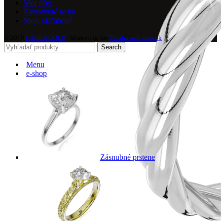
Môj účet
Zabudnuté heslo
Moje obľúbené
© 2019
LAURA GOLD
| Marketing Art
Tvorba web stránok
Search
Menu
e-shop
Zásnubné prstene