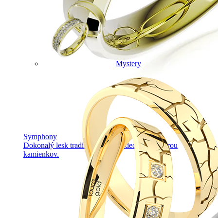
Mystery
Symphony
Dokonalý lesk tradičného zlata s decentnou iskrou
kamienkov.