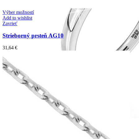
Výber možností
Add to wishlist
Zavrieť
Strieborný prsteň AG10
31,64
€
Romantic Collection
Zásnubné prstne z kolekcie Romantic.