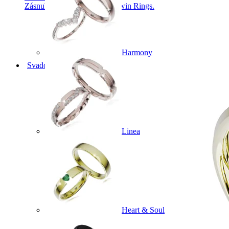
Zásnubné prstne z kolekcie Twin Rings.
Harmony
Svadobné obrúčky
Linea
Heart & Soul