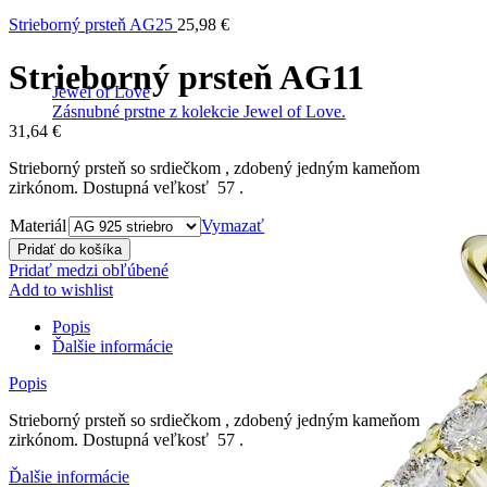
Strieborný prsteň AG25
25,98
€
Strieborný prsteň AG11
Jewel of Love
Zásnubné prstne z kolekcie Jewel of Love.
31,64
€
Strieborný prsteň so srdiečkom , zdobený jedným kameňom
zirkónom. Dostupná veľkosť 57 .
Materiál
Vymazať
Pridať do košíka
Pridať medzi obľúbené
Add to wishlist
Popis
Ďalšie informácie
Popis
Strieborný prsteň so srdiečkom , zdobený jedným kameňom
zirkónom. Dostupná veľkosť 57 .
Ďalšie informácie