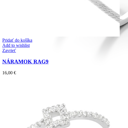
Pridať do košíka
Add to wishlist
Zavrieť
NÁRAMOK RAG9
16,00
€
Diamond Line
Zásnubné prstne z kolekcie Diamonds line.