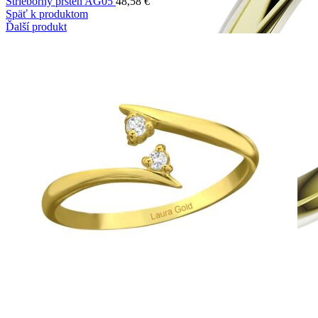
Strieborný prsteň AG05
48,58
€
Späť k produktom
Ďalší produkt