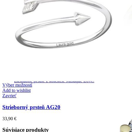
Mistique Love
Zásnubné prstne z kolekcie Mistique Love.
Výber možností
Add to wishlist
Zavrieť
Strieborný prsteň AG20
33,90
€
Súvisiace produkty