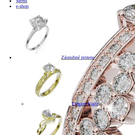
Menu
e-shop
Zásnubné prstene
Elegant Night