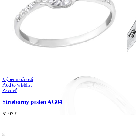
Výber možností
Add to wishlist
Zavrieť
Strieborný prsteň AG04
51,97
€
Romantic Collection
Zásnubné prstne z kolekcie Romantic.