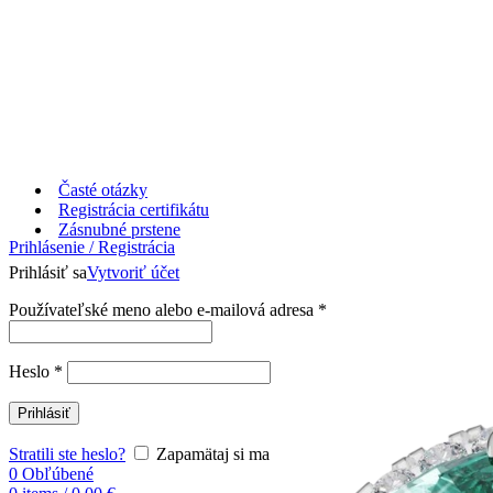
Časté otázky
Registrácia certifikátu
Zásnubné prstene
Prihlásenie / Registrácia
Prihlásiť sa
Vytvoriť účet
Používateľské meno alebo e-mailová adresa
*
Heslo
*
Prihlásiť
Stratili ste heslo?
Zapamätaj si ma
0
Obľúbené