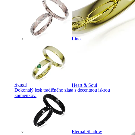
Linea
Symphony
Heart & Soul
Dokonalý lesk tradičného zlata s decentnou iskrou
kamienkov.
Eternal Shadow