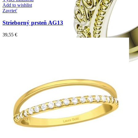
Add to wishlist
Zavrieť
Strieborný prsteň AG13
39,55
€
Elegant Night
Zásnubné prstne z kolekcie Elegant Night.