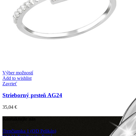
Výber možností
Add to wishlist
Zavrieť
Strieborný prsteň AG24
35,04
€
Kontaktujte nás
Trenčianska 1 (OD Pelikán)