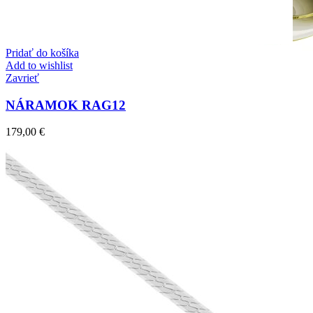
Pridať do košíka
Add to wishlist
Zavrieť
NÁRAMOK RAG12
179,00
€
Crown Beauty
Zásnubné prstne z kolekcie Crown Beauty.