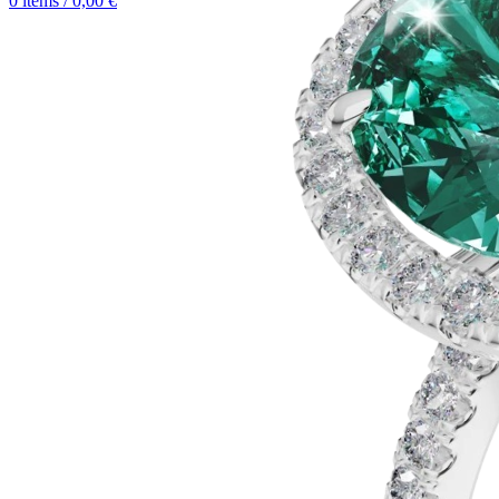
0
items
/
0,00
€