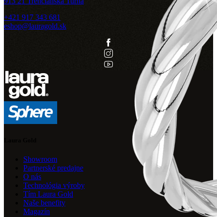
913 21 Trenčianska Turná
+421 917 343 681
eshop@lauragold.sk
Laura Gold
Showroom
Partnerské predajne
O nás
Technológia výroby
Tím Laura Gold
Naše benefity
Magazín