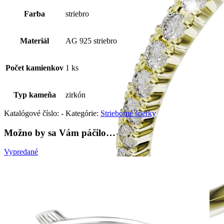
Farba
striebro
Materiál
AG 925 striebro
Počet kamienkov
1 ks
Typ kameňa
zirkón
Katalógové číslo:
-
Kategórie:
Strieborné šperky
Možno by sa Vám páčilo…
Vypredané