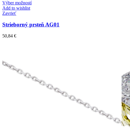
Výber možností
Add to wishlist
Zavrieť
Strieborný prsteň AG01
50,84
€
Simple Collection
Zásnubné prstne z kolekcie Simple.