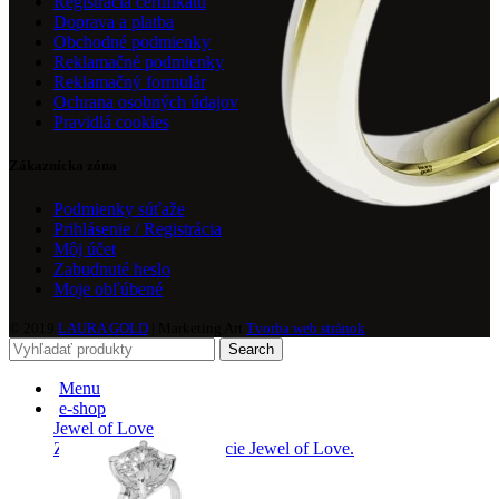
Registrácia certifikátu
Doprava a platba
Obchodné podmienky
Reklamačné podmienky
Reklamačný formulár
Ochrana osobných údajov
Pravidlá cookies
Zákaznícka zóna
Podmienky súťaže
Prihlásenie / Registrácia
Môj účet
Zabudnuté heslo
Moje obľúbené
© 2019
LAURA GOLD
| Marketing Art
Tvorba web stránok
Search
Menu
e-shop
Jewel of Love
Zásnubné prstne z kolekcie Jewel of Love.