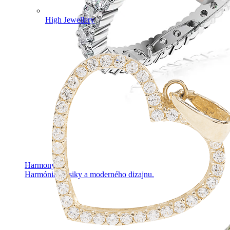
High Jewellery
Harmony
Harmónia klasiky a moderného dizajnu.