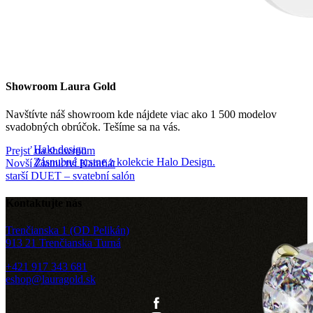
Showroom Laura Gold
Navštívte náš showroom kde nájdete viac ako 1 500 modelov
svadobných obrúčok. Tešíme sa na vás.
Halo design
Prejsť na showroom
Zásnubné prstne z kolekcie Halo Design.
Novší
Zlatnictví Karafiát
starší
DUET – svatební salón
Kontaktujte nás
Trenčianska 1 (OD Pelikán)
913 21 Trenčianska Turná
+421 917 343 681
eshop@lauragold.sk