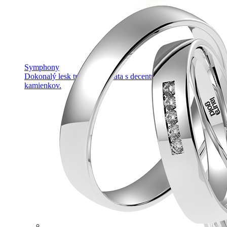
Symphony
Dokonalý lesk tradičného zlata s decentnou iskrou
kamienkov.