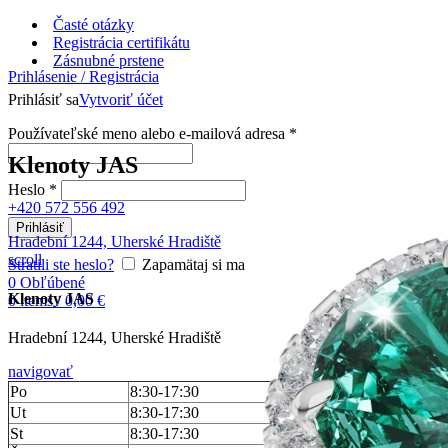
Časté otázky
Registrácia certifikátu
Zásnubné prstene
Prihlásenie / Registrácia
Prihlásiť sa
Vytvoriť účet
Používateľské meno alebo e-mailová adresa
*
Klenoty JAS
Heslo
*
+420 572 556 492
Prihlásiť
Hradební 1244, Uherské Hradiště
scroll
Stratili ste heslo?
Zapamätaj si ma
0
Obľúbené
Klenoty JAS
0
items
/
0,00
€
Hradební 1244, Uherské Hradiště
navigovať
Po
8:30-17:30
Ut
8:30-17:30
St
8:30-17:30