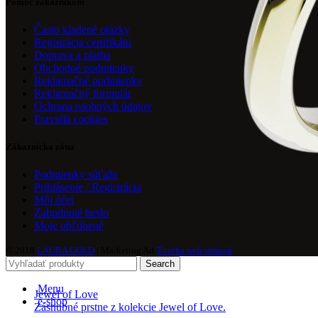
Pomoc zákazníkom
Často kladené otázky
Registrácia certifikátu
Doprava a platba
Obchodné podmienky
Reklamačné podmienky
Reklamačný formulár
Ochrana osobných údajov
Pravidlá cookies
Zákaznícka zóna
Podmienky súťaže
Prihlásenie / Registrácia
Môj účet
Zabudnuté heslo
Moje obľúbené
© 2019
LAURA GOLD
| Marketing Art
Tvorba web stránok
Search
Menu
Jewel of Love
e-shop
Zásnubné prstne z kolekcie Jewel of Love.