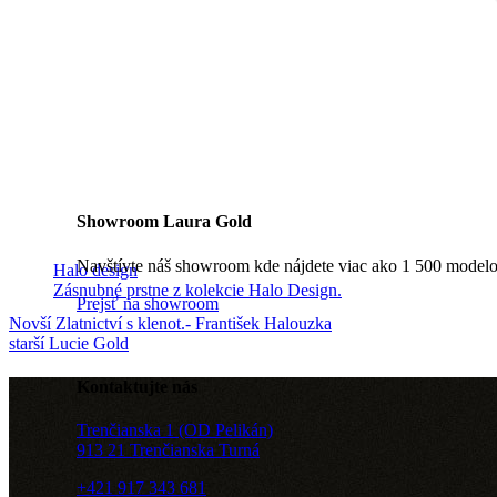
Showroom Laura Gold
Navštívte náš showroom kde nájdete viac ako 1 500 modelo
Halo design
Zásnubné prstne z kolekcie Halo Design.
Prejsť na showroom
Novší
Zlatnictví s klenot.- František Halouzka
starší
Lucie Gold
Kontaktujte nás
Trenčianska 1 (OD Pelikán)
913 21 Trenčianska Turná
+421 917 343 681