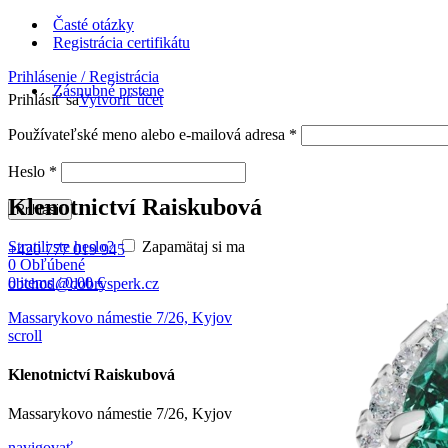
Časté otázky
Registrácia certifikátu
Prihlásenie / Registrácia
Zásnubné prstene
Prihlásiť sa
Vytvoriť účet
Používateľské meno alebo e-mailová adresa
*
Heslo
*
Klenotnictví Raiskubová
Prihlásiť
Stratili ste heslo?
Zapamätaj si ma
+420 777 019 945
0
Obľúbené
0
items
/
0,00
€
obchod@dobrysperk.cz
Massarykovo námestie 7/26, Kyjov
scroll
Klenotnictví Raiskubová
Massarykovo námestie 7/26, Kyjov
navigovať