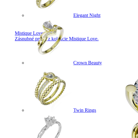
Elegant Night
Mistique Love
Zásnubné prstne z kolekcie Mistique Love.
Crown Beauty
Twin Rings