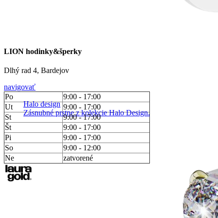
LION hodinky&šperky
Dlhý rad 4, Bardejov
navigovať
Po
9:00 - 17:00
Halo design
Ut
9:00 - 17:00
Zásnubné prstne z kolekcie Halo Design.
St
9:00 - 17:00
Št
9:00 - 17:00
Pi
9:00 - 17:00
So
9:00 - 12:00
Ne
zatvorené