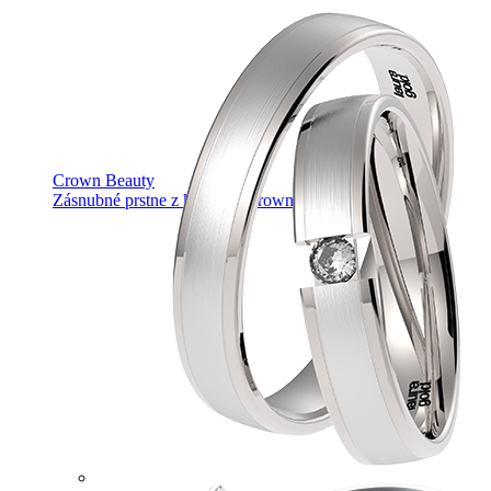
Crown Beauty
Zásnubné prstne z kolekcie Crown Beauty.