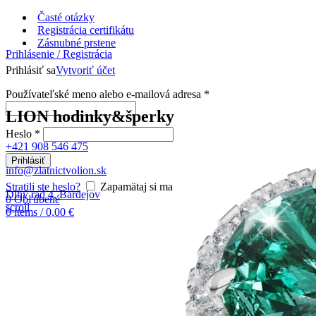
Časté otázky
Registrácia certifikátu
Zásnubné prstene
Prihlásenie / Registrácia
Prihlásiť sa
Vytvoriť účet
Používateľské meno alebo e-mailová adresa
*
LION hodinky&šperky
Heslo
*
+421 908 546 475
Prihlásiť
info@zlatnictvolion.sk
Stratili ste heslo?
Zapamätaj si ma
Dlhý rad 4, Bardejov
0
Obľúbené
scroll
0
items
/
0,00
€