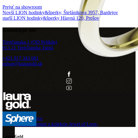
Prejsť na showroom
Novší
LION hodinky&šperky, Štefánikova 3957, Bardejov
starší
LION hodinky&šperky Hlavná 120, Prešov
Kontaktujte nás
Trenčianska 1 (OD Pelikán)
913 21 Trenčianska Turná
+421 917 343 681
eshop@lauragold.sk
Jewel of Love
Zásnubné prstne z kolekcie Jewel of Love.
Laura Gold