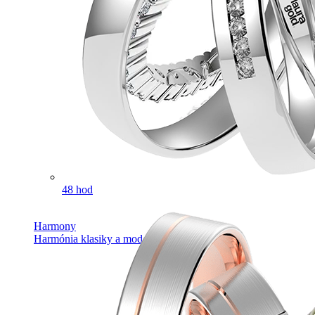
48 hod
Harmony
Harmónia klasiky a moderného dizajnu.