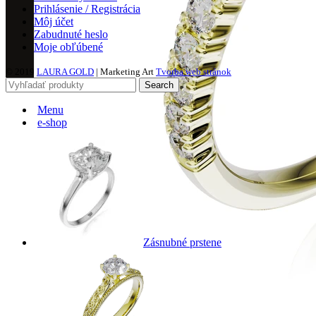
Prihlásenie / Registrácia
Môj účet
Zabudnuté heslo
Moje obľúbené
© 2019
LAURA GOLD
| Marketing Art
Tvorba web stránok
Search
Menu
e-shop
Zásnubné prstene