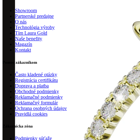
Showroom
Partnerské predajne
O nás
Technológia výroby
Tím Laura Gold
Naše benefity
Magazín
Kontakt
Pomoc zákazníkom
Často kladené otázky
Registrácia certifikátu
Doprava a platba
Obchodné podmienky
Reklamačné podmienky
Reklamačný formulár
Ochrana osobných údajov
Pravidlá cookies
Zákaznícka zóna
Podmienky súťaže