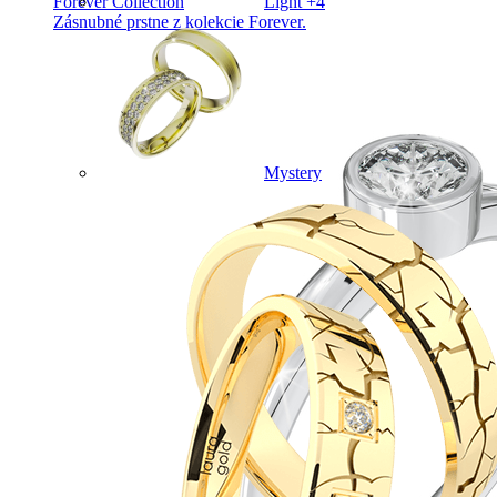
Forever Collection
Light +4
Zásnubné prstne z kolekcie Forever.
Mystery