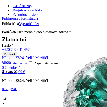
Časté otázky
Registrácia certifikátu
Zásnubné prstene
Prihlásenie / Registrácia
Prihlásiť sa
Vytvoriť účet
Používateľské meno alebo e-mailová adresa
*
Zlatnictví
Heslo
*
+420 797 611 497
Prihlásiť
Námestí 22/24, Velké Meziřičí
scroll
Stratili ste heslo?
Zapamätaj si ma
0
Obľúbené
Zlatnictví
0
items
/
0,00
€
Námestí 22/24, Velké Meziřičí
navigovať
Po
Ut
St