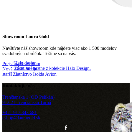
Showroom Laura Gold
Navštívte náš showroom kde nájdete viac ako 1 500 modelov
svadobných obrúčok. Tešíme sa na vás.
Halo design
Prejsť na showroom
Zásnubné prstne z kolekcie Halo Design.
Novší
Gold Studio
starší
Zlatníctvo Isolda Avion
Kontaktujte nás
Trenčianska 1 (OD Pelikán)
913 21 Trenčianska Turná
+421 917 343 681
eshop@lauragold.sk