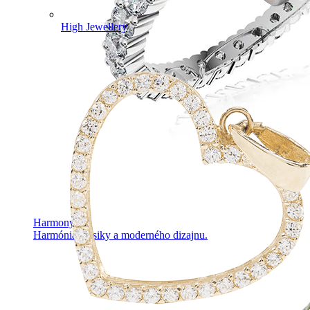
High Jewellery
Harmony
Harmónia klasiky a moderného dizajnu.