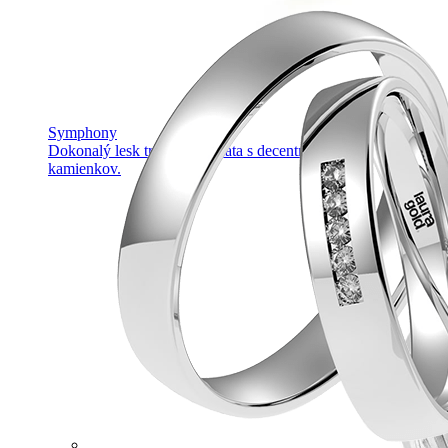
Symphony
Dokonalý lesk tradičného zlata s decentnou iskrou
kamienkov.