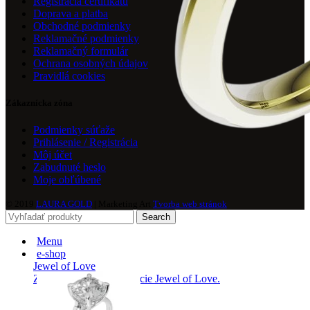
Registrácia certifikátu
Doprava a platba
Obchodné podmienky
Reklamačné podmienky
Reklamačný formulár
Ochrana osobných údajov
Pravidlá cookies
Zákaznícka zóna
Podmienky súťaže
Prihlásenie / Registrácia
Môj účet
Zabudnuté heslo
Moje obľúbené
© 2019
LAURA GOLD
| Marketing Art
Tvorba web stránok
Search
Menu
e-shop
Jewel of Love
Zásnubné prstne z kolekcie Jewel of Love.