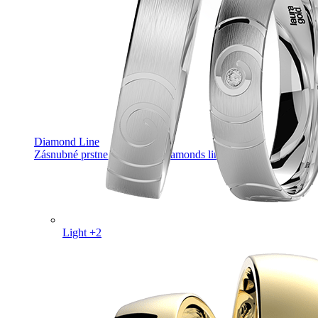
Diamond Line
Zásnubné prstne z kolekcie Diamonds line.
Light +2