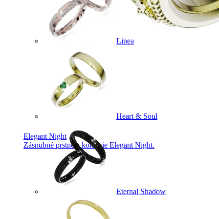
Linea
Heart & Soul
Elegant Night
Zásnubné prstne z kolekcie Elegant Night.
Eternal Shadow