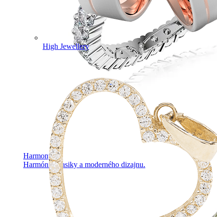
High Jewellery
Harmony
Harmónia klasiky a moderného dizajnu.