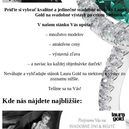
Príďte si vybrať kvalitné a jedinečné svadobné obrúčky Laura
Gold na svadobné výstavy po celom Slovensku.
V našom stánku Vás upúta:
– množstvo modelov
– atraktívne ceny
– výstavná zľava
– a naviac ku každej objednávke darček!
Neváhajte a vyhľadajte stánok Laura Gold na niektorej z výstav zo
zoznamu nižšie.
Tešíme sa na Vás!
Kde nás nájdete najbližšie: