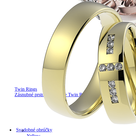
Twin Rings
Zásnubné prstne z kolekcie Twin Rings.
Svadobné obrúčky
Yellow