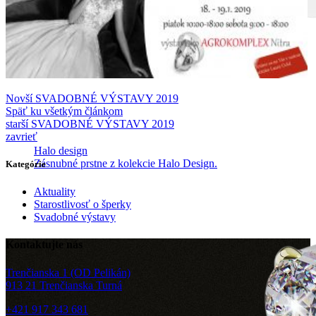
Novší
SVADOBNÉ VÝSTAVY 2019
Späť ku všetkým článkom
starší
SVADOBNÉ VÝSTAVY 2019
zavrieť
Halo design
Zásnubné prstne z kolekcie Halo Design.
Kategórie
Aktuality
Starostlivosť o šperky
Svadobné výstavy
Kontaktujte nás
Trenčianska 1 (OD Pelikán)
913 21 Trenčianska Turná
+421 917 343 681