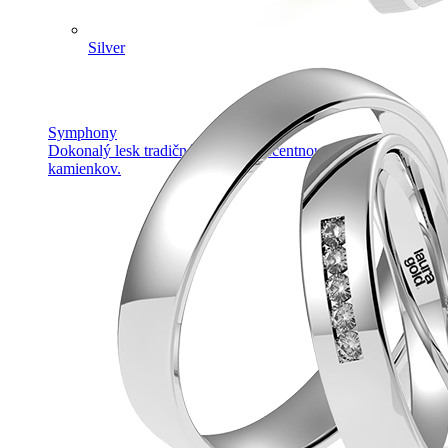
Silver
Symphony
Dokonalý lesk tradičného zlata s decentnou iskrou
kamienkov.