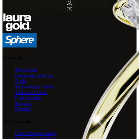
Laura Gold
Showroom
Partnerské predajne
O nás
Technológia výroby
Tím Laura Gold
Naše benefity
Magazín
Kontakt
Pomoc zákazníkom
Často kladené otázky
Registrácia certifikátu