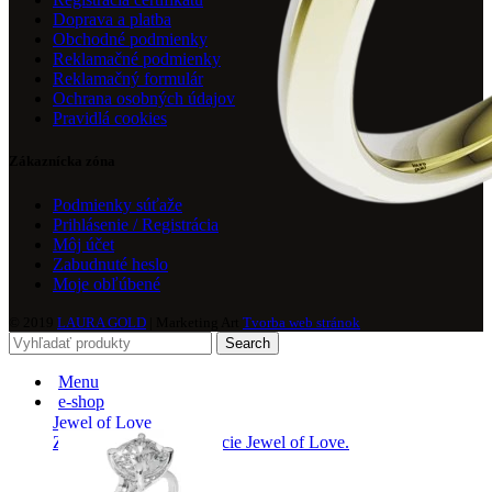
Doprava a platba
Obchodné podmienky
Reklamačné podmienky
Reklamačný formulár
Ochrana osobných údajov
Pravidlá cookies
Zákaznícka zóna
Podmienky súťaže
Prihlásenie / Registrácia
Môj účet
Zabudnuté heslo
Moje obľúbené
© 2019
LAURA GOLD
| Marketing Art
Tvorba web stránok
Search
Menu
e-shop
Jewel of Love
Zásnubné prstne z kolekcie Jewel of Love.