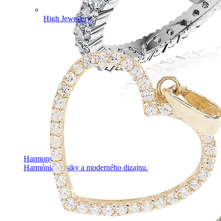
High Jewellery
Harmony
Harmónia klasiky a moderného dizajnu.