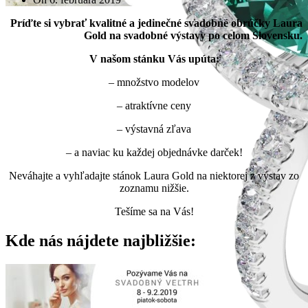
Príďte si vybrať kvalitné a jedinečné svadobné obrúčky Laura
Gold na svadobné výstavy po celom Slovensku.
V našom stánku Vás upúta:
– množstvo modelov
– atraktívne ceny
– výstavná zľava
– a naviac ku každej objednávke darček!
Neváhajte a vyhľadajte stánok Laura Gold na niektorej z výstav zo
zoznamu nižšie.
Tešíme sa na Vás!
Kde nás nájdete najbližšie: