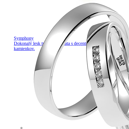
Symphony
Dokonalý lesk tradičného zlata s decentnou iskrou
kamienkov.