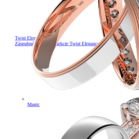
Twist Elegance
Zásnubné prstne z kolekcie Twist Elegance.
Magic