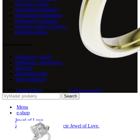
Doprava a platba
Obchodné podmienky
Reklamačné podmienky
Reklamačný formulár
Ochrana osobných údajov
Pravidlá cookies
Zákaznícka zóna
Podmienky súťaže
Prihlásenie / Registrácia
Môj účet
Zabudnuté heslo
Moje obľúbené
© 2019
LAURA GOLD
| Marketing Art
Tvorba web stránok
Search
Menu
e-shop
Jewel of Love
Zásnubné prstne z kolekcie Jewel of Love.