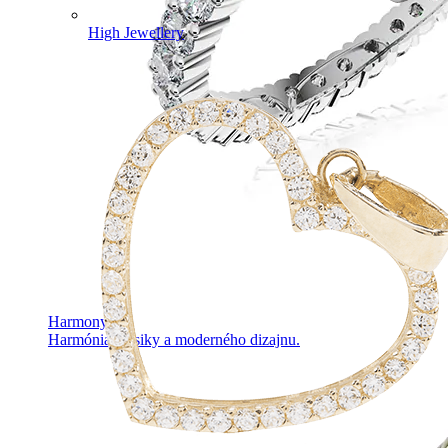
High Jewellery
Harmony
Harmónia klasiky a moderného dizajnu.