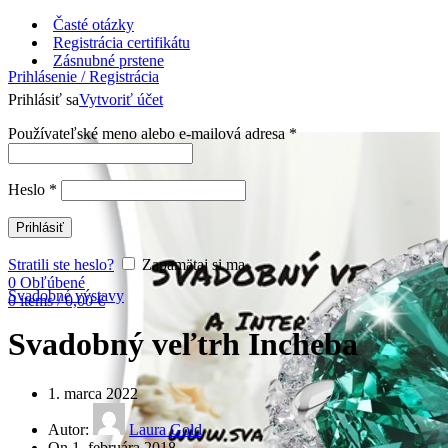
Časté otázky
Registrácia certifikátu
Zásnubné prstene
Prihlásenie / Registrácia
Prihlásiť sa
Vytvoriť účet
Používateľské meno alebo e-mailová adresa
*
Heslo
*
Prihlásiť
Stratili ste heslo?
Zapamätaj si ma
0
Obľúbené
Svadobné výstavy
0
items
/
0,00
€
Svadobný veľtrh Incheba
1. marca 2022
Autor:
Laura Gold
On 1. februára 2018