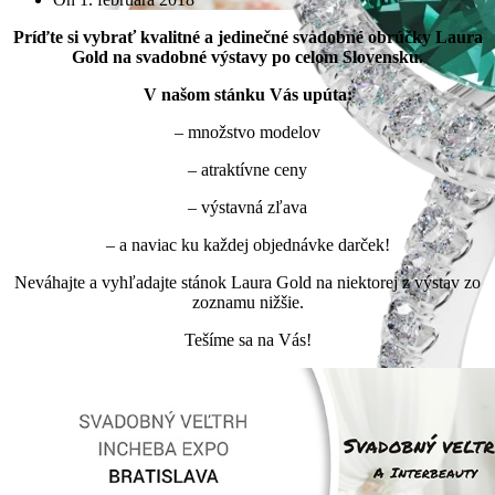
Príďte si vybrať kvalitné a jedinečné svadobné obrúčky Laura
Gold na svadobné výstavy po celom Slovensku.
V našom stánku Vás upúta:
– množstvo modelov
– atraktívne ceny
– výstavná zľava
– a naviac ku každej objednávke darček!
Neváhajte a vyhľadajte stánok Laura Gold na niektorej z výstav zo
zoznamu nižšie.
Tešíme sa na Vás!