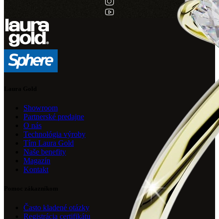
Laura Gold
Showroom
Partnerské predajne
O nás
Technológia výroby
Tím Laura Gold
Naše benefity
Magazín
Kontakt
Pomoc zákazníkom
Často kladené otázky
Registrácia certifikátu