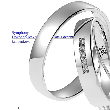
Symphony
Dokonalý lesk tradičného zlata s decentnou iskrou
kamienkov.