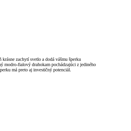
 krásne zachytí svetlo a dodá vášmu šperku
erný modro-fialový drahokam pochádzajúci z jediného
perku má preto aj investičný potenciál.