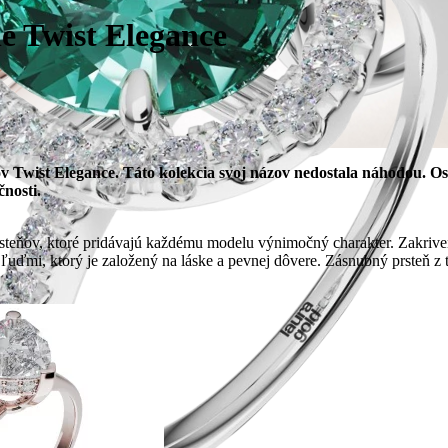
e Twist Elegance
 Twist Elegance. Táto kolekcia svoj názov nedostala náhodou. Os
nosti.
steňov, ktoré pridávajú každému modelu výnimočný charakter. Zakriven
uďmi, ktorý je založený na láske a pevnej dôvere. Zásnubný prsteň z