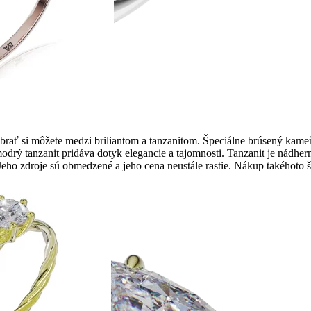
ať si môžete medzi briliantom a tanzanitom. Špeciálne brúsený kameň
modrý tanzanit pridáva dotyk elegancie a tajomnosti. Tanzanit je nádh
 Jeho zdroje sú obmedzené a jeho cena neustále rastie. Nákup takéhoto š