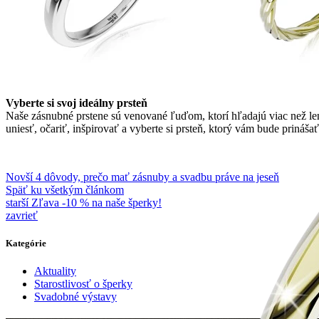
Vyberte si svoj ideálny prsteň
Naše zásnubné prstene sú venované ľuďom, ktorí hľadajú viac než len
uniesť, očariť, inšpirovať a vyberte si prsteň, ktorý vám bude prinášať
Novší
4 dôvody, prečo mať zásnuby a svadbu práve na jeseň
Späť ku všetkým článkom
starší
Zľava -10 % na naše šperky!
zavrieť
Kategórie
Aktuality
Starostlivosť o šperky
Svadobné výstavy