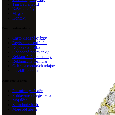
Tím Laura Gold
Naše benefity
Magazín
Kontakt
Pomoc zákazníkom
Často kladené otázky
Registrácia certifikátu
Doprava a platba
Obchodné podmienky
Reklamačné podmienky
Reklamačný formulár
Ochrana osobných údajov
Pravidlá cookies
Zákaznícka zóna
Podmienky súťaže
Prihlásenie / Registrácia
Môj účet
Zabudnuté heslo
Moje obľúbené