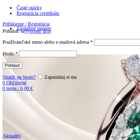
Časté otázky
Registrácia certifikátu
Prihlásenie / Registrácia
Zásnubné prstene
Prihlásiť sa
Vytvoriť účet
Používateľské meno alebo e-mailová adresa
*
Heslo
*
Prihlásiť
Stratili ste heslo?
Zapamätaj si ma
0
Obľúbené
0
items
/
0,00
€
Aktuality