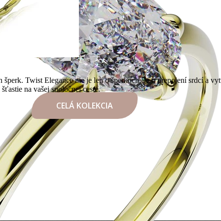
 šperk. Twist Elegance nie je len o šperkoch. Je o prepojení srdcí a 
 šťastie na vašej spoločnej ceste.
CELÁ KOLEKCIA