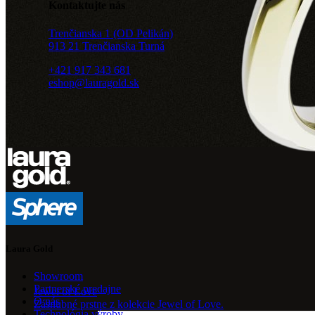
Kontaktujte nás
Trenčianska 1 (OD Pelikán)
913 21 Trenčianska Turná
+421 917 343 681
eshop@lauragold.sk
Laura Gold
Showroom
Partnerské predajne
Jewel of Love
O nás
Zásnubné prstne z kolekcie Jewel of Love.
Technológia výroby