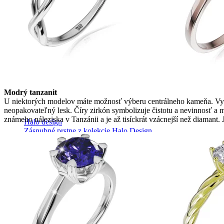
Modrý tanzanit
U niektorých modelov máte možnosť výberu centrálneho kameňa. Vybr
neopakovateľný lesk. Číry zirkón symbolizuje čistotu a nevinnosť a 
známeho náleziska v Tanzánii a je až tisíckrát vzácnejší než diamant.
Halo design
Zásnubné prstne z kolekcie Halo Design.