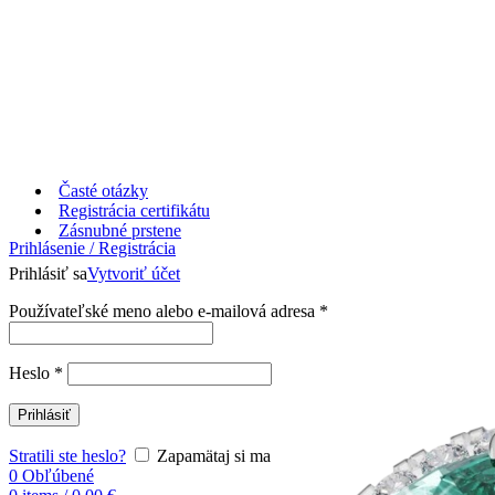
Časté otázky
Registrácia certifikátu
Zásnubné prstene
Prihlásenie / Registrácia
Prihlásiť sa
Vytvoriť účet
Používateľské meno alebo e-mailová adresa
*
Heslo
*
Prihlásiť
Stratili ste heslo?
Zapamätaj si ma
0
Obľúbené