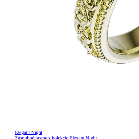
Elegant Night
Zásnubné prstne z kolekcie Elegant Night.