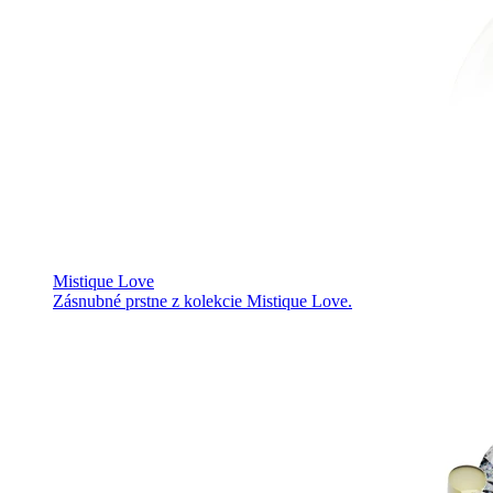
Mistique Love
Zásnubné prstne z kolekcie Mistique Love.