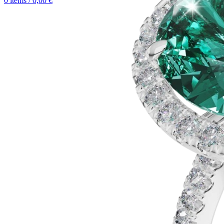
0
items
/
0,00
€