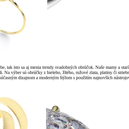
e, tak isto sa aj menia trendy svadobných obrúčok. Naše mamy a starí 
ili. Na výber sú obrúčky z bieleho, žltého, ružové zlata, platiny či st
súčasným dizajnom a moderným štýlom s použitím najnovších nástrojov