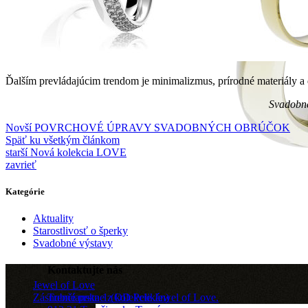
Ďalším prevládajúcim trendom je minimalizmus, prírodné materiály 
Svadobn
Novší
POVRCHOVÉ ÚPRAVY SVADOBNÝCH OBRÚČOK
Späť ku všetkým článkom
starší
Nová kolekcia LOVE
zavrieť
Kategórie
Aktuality
Starostlivosť o šperky
Svadobné výstavy
Kontaktujte nás
Jewel of Love
Trenčianska 1 (OD Pelikán)
Zásnubné prstne z kolekcie Jewel of Love.