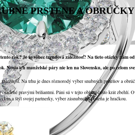
SNUBNÉ PRSTENE A OBRÚČKY
ento rok? Je to vôbec trendová záležitosť?
Na tieto otázky nám odp
k. Nosia ich manželské páry nie len na Slovensku, ale po celom sve
áležitosť. Na trhu je dnes rôznorodý výber snubných prsteňov a obrúčo
sadené pravými briliantmi. Páni sú v tejto oblasti často krát zbehlí. Ovl
vkus a štýl svojej partnerky, výber zásnubného prsteňa je hračkou.