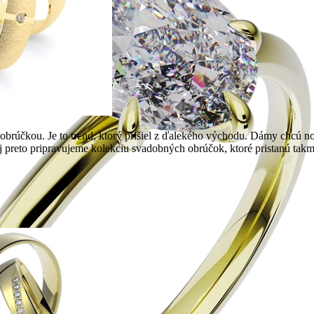
brúčkou. Je to trend, ktorý prišiel z ďalekého východu. Dámy chcú no
Aj preto pripravujeme kolekciu svadobných obrúčok, ktoré pristanú ta