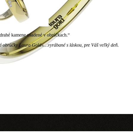
a drahé kamene osadené v obrúčkach.“
é obrúčky Laura Gold
…vyrábané s láskou, pre Váš veľký deň.
®