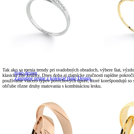
Tak ako sa menia trendy pri svadobných obradoch, výbere šiat, výzdob
Halo design
klasické žlté krúžky. Dnes doba aj zlatnícke zručnosti rapídne pokroč
Zásnubné prstne z kolekcie Halo Design.
používame viacero typov povrchových úprav, ktoré korešpondujú so 
obľube rôzne druhy matovania s kombináciou lesku.