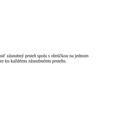
siť zásnubný prsteň spolu s obrúčkou na jednom
kmer ku každému zásnubnému prsteňu.