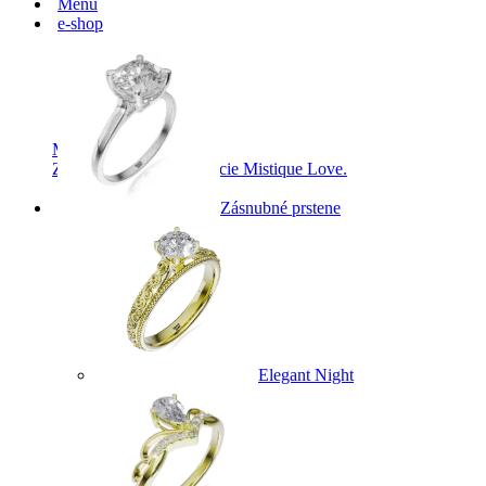
Menu
e-shop
Mistique Love
Zásnubné prstne z kolekcie Mistique Love.
Zásnubné prstene
Elegant Night