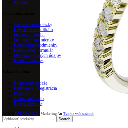
Kontakt
Pomoc zákazníkom
Často kladené otázky
Registrácia certifikátu
Doprava a platba
Obchodné podmienky
Reklamačné podmienky
Reklamačný formulár
Ochrana osobných údajov
Pravidlá cookies
Zákaznícka zóna
Podmienky súťaže
Prihlásenie / Registrácia
Môj účet
Zabudnuté heslo
Moje obľúbené
© 2019
LAURA GOLD
| Marketing Art
Tvorba web stránok
Search