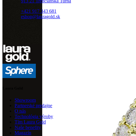
913 21 Trenčianska Turná
+421 917 343 681
eshop@lauragold.sk
Laura Gold
Showroom
Partnerské predajne
O nás
Technológia výroby
Tím Laura Gold
Naše benefity
Magazín