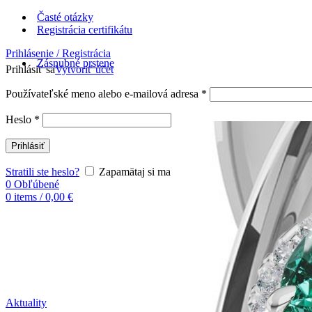
Časté otázky
Registrácia certifikátu
Prihlásenie / Registrácia
Zásnubné prstene
Prihlásiť sa
Vytvoriť účet
Používateľské meno alebo e-mailová adresa
*
Heslo
*
Prihlásiť
Stratili ste heslo?
Zapamätaj si ma
0
Obľúbené
0
items
/
0,00
€
Aktuality