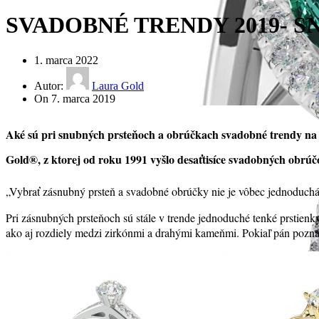
SVADOBNÉ TRENDY 2019- 
1. marca 2022
Autor:
Laura Gold
On 7. marca 2019
Aké sú pri snubných prsteňoch a obrúčkach svadobné trendy na t
Gold®, z ktorej od roku
1991 vyšlo desaťtisíce svadobných obrúčo
„
Vybrať zásnubný prsteň a svadobné obrúčky nie je vôbec jednoduchá z
Pri zásnubných prsteňoch sú stále v trende jednoduché tenké prstienky o
ako aj rozdiely medzi zirkónmi a drahými kameňmi. Pokiaľ pán pozná 