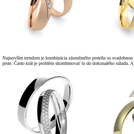
Najnovším trendom je kombinácia zásnubného prsteňa so svadobnou o
prste. Často krát je problém skombinovať to do dokonalého súladu. 