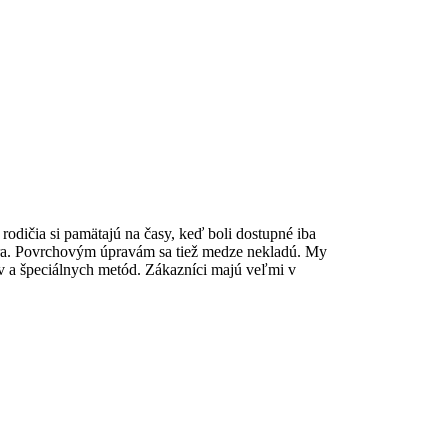
rodičia si pamätajú na časy, keď boli dostupné iba
riebra. Povrchovým úpravám sa tiež medze nekladú. My
 a špeciálnych metód. Zákazníci majú veľmi v