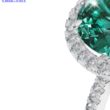
0
items
/
0,00
€