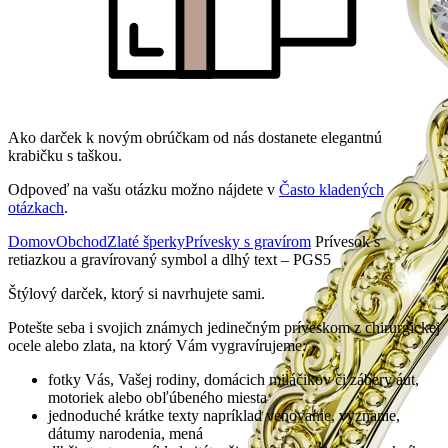
Ako darček k novým obrúčkam od nás dostanete elegantnú
krabičku s taškou.
Odpoveď na vašu otázku možno nájdete v
Často kladených
otázkach
.
Domov
Obchod
Zlaté šperky
Prívesky s gravírom
Prívesok s
retiazkou a gravírovaný symbol a dlhý text – PGS5
Štýlový darček, ktorý si navrhujete sami.
Potešte seba i svojich známych jedinečným príveskom z chirurgickej
ocele alebo zlata, na ktorý Vám vygravírujeme:
fotky Vás, Vašej rodiny, domácich miláčikov či zábery áut,
motoriek alebo obľúbeného miesta
jednoduché krátke texty napríklad venovanie, vyznanie,
dátumy narodenia, mená