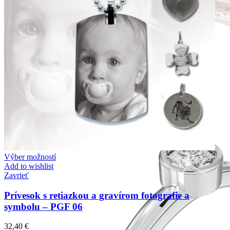
Forever Collection
Zásnubné prstne z kolekcie Forever.
Výber možností
Add to wishlist
Zavrieť
Prívesok s retiazkou a gravírom fotografie a
symbolu – PGF 06
32,40
€