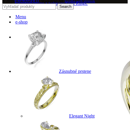
© 2019
LAURA GOLD
| Marketing Art
Tvorba web stránok
Zásnubné prstne z kolekcie Twin Rings.
Search
Menu
e-shop
Svadobné obrúčky
Zásnubné prstene
Elegant Night