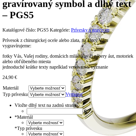
gravírovaný symbol a dlhý text
– PGS5
Katalógové číslo:
PGS5
Kategórie:
Prívesky s gravírom
Prívesok z chirurgickej ocele alebo zlata, na ktorý Vám
vygravírujeme:
fotky Vás, Vašej rodiny, domácich miláčikov či zábery áut, motoriek
alebo obľúbeného miesta
jednoduché krátke texty napríklad venovanie, vyznanie
24,90
€
Materiál
Typ prívesku
Vymazať
Vložte dlhý text na zadnú stranu
€
*
Materiál
*
Typ prívesku