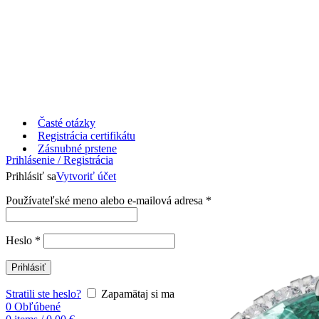
Časté otázky
Registrácia certifikátu
Zásnubné prstene
Prihlásenie / Registrácia
Prihlásiť sa
Vytvoriť účet
Používateľské meno alebo e-mailová adresa
*
Heslo
*
Prihlásiť
Stratili ste heslo?
Zapamätaj si ma
0
Obľúbené