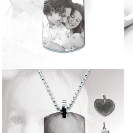
Diamond Line
Zásnubné prstne z kolekcie Diamonds line.