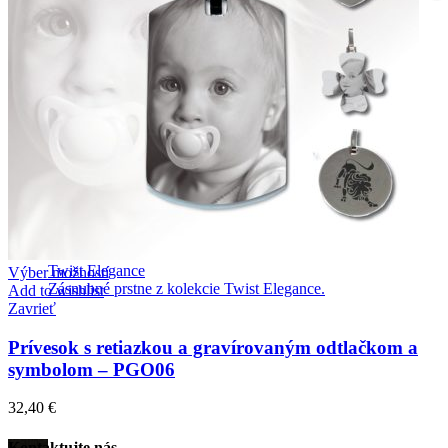
Twist Elegance
Výber možností
Zásnubné prstne z kolekcie Twist Elegance.
Add to wishlist
Zavrieť
Prívesok s retiazkou a gravírovaným odtlačkom a
symbolom – PGO06
32,40
€
Kontaktujte nás