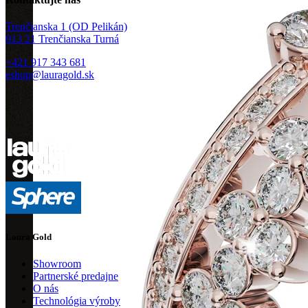
Trenčianska 1 (OD Pelikán)
913 21 Trenčianska Turná
+421 917 343 681
eshop@lauragold.sk
Laura Gold
Showroom
Partnerské predajne
O nás
Technológia výroby