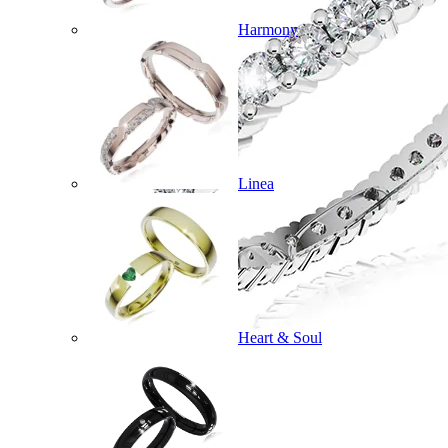
Harmony
Linea
Heart & Soul