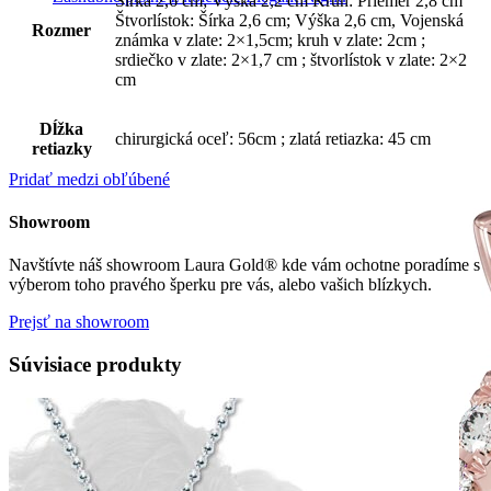
Šírka 2,6 cm; Výška 2,2 cm Kruh: Priemer 2,8 cm
Štvorlístok: Šírka 2,6 cm; Výška 2,6 cm, Vojenská
Rozmer
známka v zlate: 2×1,5cm; kruh v zlate: 2cm ;
srdiečko v zlate: 2×1,7 cm ; štvorlístok v zlate: 2×2
cm
Dĺžka
chirurgická oceľ: 56cm ; zlatá retiazka: 45 cm
retiazky
Pridať medzi obľúbené
Showroom
Navštívte náš showroom Laura Gold® kde vám ochotne poradíme s
výberom toho pravého šperku pre vás, alebo vašich blízkych.
Prejsť na showroom
Súvisiace produkty