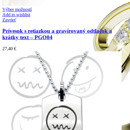
Výber možností
Add to wishlist
Zavrieť
Prívesok s retiazkou a gravírovaný odtlačok a
krátky text – PGO04
27,40
€