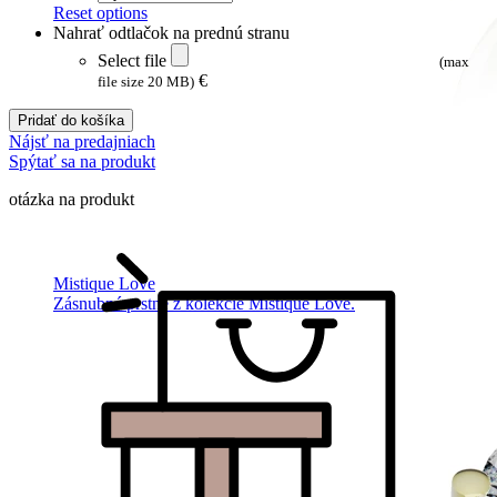
Reset options
Nahrať odtlačok na prednú stranu
Select file
(max
€
file size 20 MB)
Pridať do košíka
Nájsť na predajniach
Spýtať sa na produkt
otázka na produkt
Mistique Love
Zásnubné prstne z kolekcie Mistique Love.