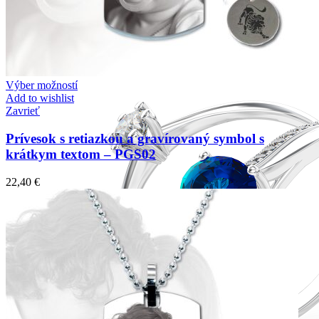
Výber možností
Add to wishlist
Zavrieť
Prívesok s retiazkou a gravírovaný symbol s
krátkym textom – PGS02
22,40
€