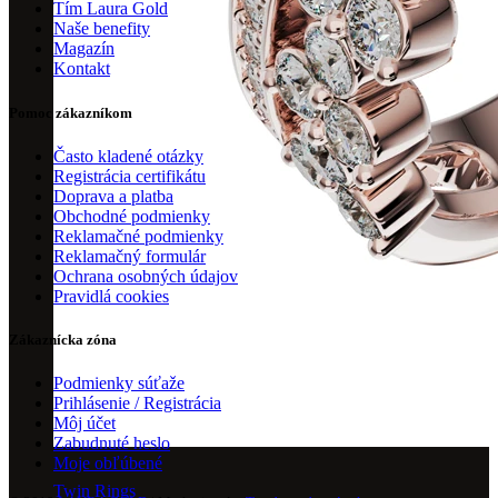
Tím Laura Gold
Naše benefity
Magazín
Kontakt
Pomoc zákazníkom
Často kladené otázky
Registrácia certifikátu
Doprava a platba
Obchodné podmienky
Reklamačné podmienky
Reklamačný formulár
Ochrana osobných údajov
Pravidlá cookies
Zákaznícka zóna
Podmienky súťaže
Prihlásenie / Registrácia
Môj účet
Zabudnuté heslo
Moje obľúbené
Twin Rings