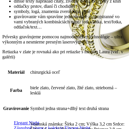
dlhšie texty napríklad citáty, životné mottá či úryvky z kníh
odtlačky prstov, dlaní či chodidiel
symboly, logá, znamenia zverokruhu a iné
gravírovanie vám spravíme jednostranné aj obojstranné vo
vami vybraných kombináciách napr.: fotka/fotka, text/fotka,
odtlačok/text…
Prívesky gravírujeme pomocou najmodernejšej technológie – ultra
výkonným a nesmierne presným laserovým lúčom.
Retiazka v zlate je rovnaká ako pri retiazke s menom Laura (viď. v
galérii)
Materiál
chirurgická oceľ
biele zlato, červené zlato, žlté zlato, strieborná –
Farba
lesklá
Gravírovanie
Symbol jedna strana+dlhý text druhá strana
Elegant Night
Vojenská známka: Šírka 2 cm; Výška 3,2 cm Srdce:
Zásnubné prstne z kolekcie Elegant Night.