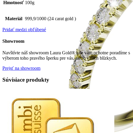
Hmotnosť
100g
Materiál
999,9/1000 (24 carat gold )
Pridať medzi obľúbené
Showroom
Navštívte náš showroom Laura Gold® kde vám ochotne poradíme s
výberom toho pravého šperku pre vás, alebo vašich blízkych.
Prejsť na showroom
Súvisiace produkty