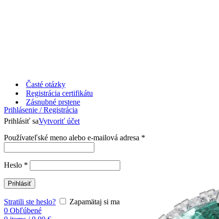
Časté otázky
Registrácia certifikátu
Zásnubné prstene
Prihlásenie / Registrácia
Prihlásiť sa
Vytvoriť účet
Používateľské meno alebo e-mailová adresa
*
Heslo
*
Prihlásiť
Stratili ste heslo?
Zapamätaj si ma
0
Obľúbené