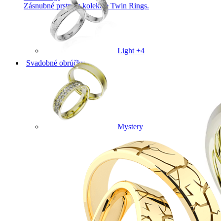
Zásnubné prstne z kolekcie Twin Rings.
Light +4
Svadobné obrúčky
Mystery