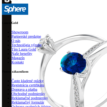
Laura Gold
Showroom
Partnerské predajne
O nás
Technológia výroby
Tím Laura Gold
Naše benefity
Magazín
Kontakt
Pomoc zákazníkom
Často kladené otázky
Registrácia certifikátu
Doprava a platba
Obchodné podmienky
Reklamačné podmienky
Reklamačný formulár
Ochrana osobných údajov