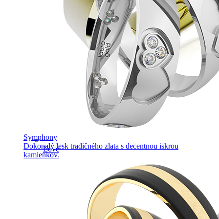
Symphony
Dokonalý lesk tradičného zlata s decentnou iskrou
Love
kamienkov.