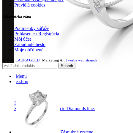
Pravidlá cookies
Zákaznícka zóna
Podmienky súťaže
Prihlásenie / Registrácia
Môj účet
Zabudnuté heslo
Moje obľúbené
© 2019
LAURA GOLD
| Marketing Art
Tvorba web stránok
Search
Menu
e-shop
Diamond Line
Zásnubné prstne z kolekcie Diamonds line.
Zásnubné prstene