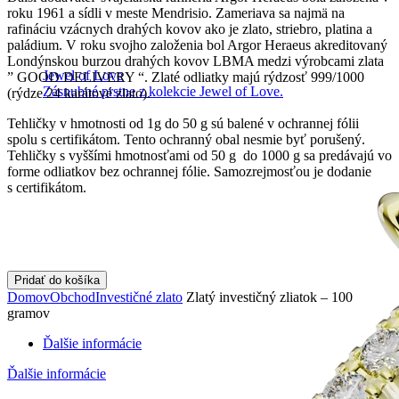
roku 1961 a sídli v meste Mendrisio. Zameriava sa najmä na
rafináciu vzácnych drahých kovov ako je zlato, striebro, platina a
paládium. V roku svojho založenia bol Argor Heraeus akreditovaný
Londýnskou burzou drahých kovov LBMA medzi výrobcami zlata
Jewel of Love
” GOOD DELIVERY “. Zlaté odliatky majú rýdzosť 999/1000
Zásnubné prstne z kolekcie Jewel of Love.
(rýdze 24 karátové zlato).
Tehličky v hmotnosti od 1g do 50 g sú balené v ochrannej fólii
spolu s certifikátom. Tento ochranný obal nesmie byť porušený.
Tehličky s vyššími hmotnosťami od 50 g do 1000 g sa predávajú vo
forme odliatkov bez ochrannej fólie. Samozrejmosťou je dodanie
s certifikátom.
Pridať do košíka
Domov
Obchod
Investičné zlato
Zlatý investičný zliatok – 100
gramov
Ďalšie informácie
Ďalšie informácie