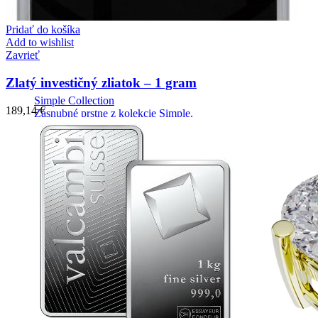
Pridať do košíka
Add to wishlist
Zavrieť
Zlatý investičný zliatok – 1 gram
Simple Collection
189,14
€
Zásnubné prstne z kolekcie Simple.