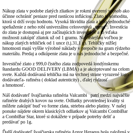
Nákup zlata v podobe zlatých zliatkov je rokmi overený spôsob ako
účinne ochrániť peniaze pred rastúcou infláciou. Zlato je komodita,
ktorá si drží svoju hodnotu. Vysoká likvidita zlata a jeho jednoduché
speňaženie z neho robí univerzálnu celosvetovú „menu“. Investícia
do zlata je dostupná aj pre začínajúcich investorov a to vďaka
možnosti zakúpiť zliatok už od 1 gramu. Najčastejšou voľbou je
nákup zlatých tehličiek od 1 unce (t.j.31,1 g). Tehličky nižšej
hmotnosti majú vyššie výrobné náklady v prepočte na gram rýdzeho
materiálu. Predaj a odkúpenie zlata je u nás jednoduché a bezpečné.
Investičné zlato z 999,0 čistého zlata zodpovedá londýnskemu
štandardu GOOD DELIVERY (LBMA) a je akceptované na celom
svete. Každá dodávaná tehlička má na vrchnej strane vyrazené logo
dodávateľa- rafinéra ( doklad autenticity) , ďalej rýdzosť
a hmotnosť.
Náš dodávateľ švajčiarska rafinéria Valcambi patrí medzi najväčšie
rafinérie drahých kovov na svete. Odliatky prvotriednej kvality si
môžete zakúpiť buď vo forme zlata, striebra alebo platiny. V našej
ponuke nájdete okrem klasických odliatkov aj Valcambi CombiBar
a CombiBar Star, ktoré si dokážete v prípade potreby deliť a
predávať po 1g.
Ďalší dodávateľ švajčiarska rafinéria Argor Heraeus bola založená v