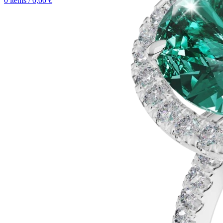
0
items
/
0,00
€