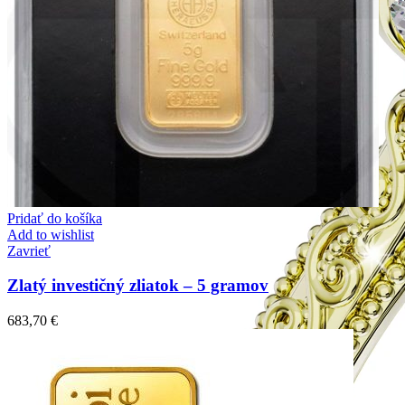
Pridať do košíka
Add to wishlist
Zavrieť
Zlatý investičný zliatok – 5 gramov
683,70
€