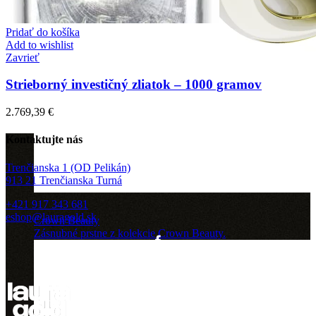
Pridať do košíka
Add to wishlist
Zavrieť
Strieborný investičný zliatok – 1000 gramov
2.769,39
€
Kontaktujte nás
Trenčianska 1 (OD Pelikán)
913 21 Trenčianska Turná
+421 917 343 681
eshop@lauragold.sk
Crown Beauty
Zásnubné prstne z kolekcie Crown Beauty.