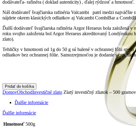
dodávateľa- rafinéra ( doklad autenticity) , ďalej rýdzosť a hmotnosť.
Náš dodávateľ švajčiarska rafinéria Valcambi patrí medzi najväčšie ra
nájdete okrem klasických odliatkov aj Valcambi CombiBar a CombiBar 
Ďalší dodávateľ švajčiarska rafinéria Argor Heraeus bola založená v 
roku svojho založenia bol Argor Heraeus akreditovaný Londýnskou
zlato).
Tehličky v hmotnosti od 1g do 50 g sú balené v ochrannej fólii spol
odliatkov bez ochrannej fólie. Samozrejmosťou je dodanie s certifiká
Pridať do košíka
Domov
Obchod
Investičné zlato
Zlatý investičný zliatok – 500 gramov
Ďalšie informácie
Ďalšie informácie
Hmotnosť
500g