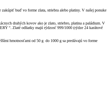
e zakúpiť buď vo forme zlata, striebra alebo platiny. V našej ponuke
ácnych drahých kovov ako je zlato, striebro, platina a paládium. V
 “. Zlaté odliatky majú rýdzosť 999/1000 (rýdze 24 karátové
 vyššími hmotnosťami od 50 g do 1000 g sa predávajú vo forme