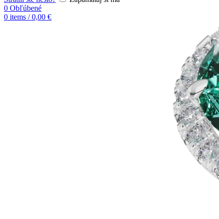
0
Obľúbené
0
items
/
0,00
€