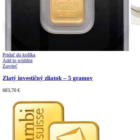
Pridať do košíka
Add to wishlist
Zavrieť
Zlatý investičný zliatok – 5 gramov
683,70
€
Mistique Love
Zásnubné prstne z kolekcie Mistique Love.