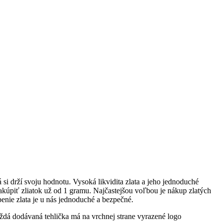
 si drží svoju hodnotu. Vysoká likvidita zlata a jeho jednoduché
zakúpiť zliatok už od 1 gramu. Najčastejšou voľbou je nákup zlatých
penie zlata je u nás jednoduché a bezpečné.
á dodávaná tehlička má na vrchnej strane vyrazené logo