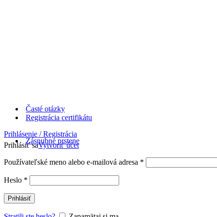
Časté otázky
Registrácia certifikátu
Prihlásenie / Registrácia
Zásnubné prstene
Prihlásiť sa
Vytvoriť účet
Používateľské meno alebo e-mailová adresa
*
Heslo
*
Prihlásiť
Stratili ste heslo?
Zapamätaj si ma