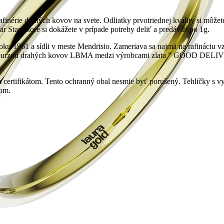
finérie drahých kovov na svete. Odliatky prvotriednej kvality si môžet
Star, ktoré si dokážete v prípade potreby deliť a predávať po 1g.
roku 1961 a sídli v meste Mendrisio. Zameriava sa najmä na rafináciu vz
 burzou drahých kovov LBMA medzi výrobcami zlata ” GOOD DELIVERY
u s certifikátom. Tento ochranný obal nesmie byť porušený. Tehličky s
tom.