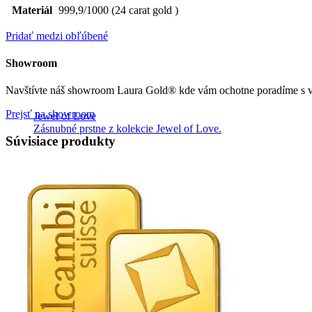
Materiál
999,9/1000 (24 carat gold )
Pridať medzi obľúbené
Showroom
Navštívte náš showroom Laura Gold® kde vám ochotne poradíme s vý
Prejsť na showroom
Jewel of Love
Zásnubné prstne z kolekcie Jewel of Love.
Súvisiace produkty