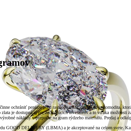
 gramov
nne ochrániť peniaze pred rastúcou infláciou. Zlato je komodita, ktorá
 zlata je dostupná aj pre začínajúcich investorov a to vďaka možnosti 
ie výrobné náklady v prepočte na gram rýdzeho materiálu. Predaj a odkú
ndardu GOOD DELIVERY (LBMA) a je akceptované na celom svete. Každ