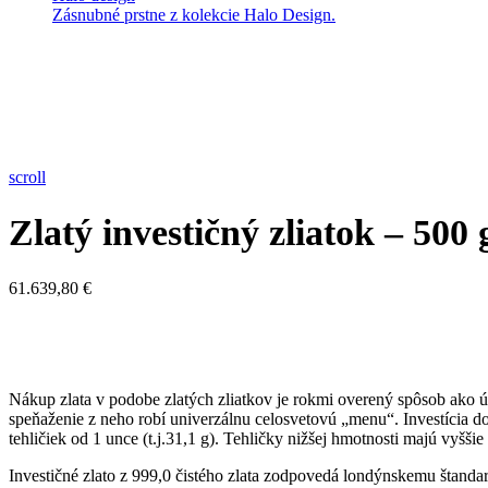
Zásnubné prstne z kolekcie Halo Design.
scroll
Zlatý investičný zliatok – 500
61.639,80
€
Nákup zlata v podobe zlatých zliatkov je rokmi overený spôsob ako úči
speňaženie z neho robí univerzálnu celosvetovú „menu“. Investícia do
tehličiek od 1 unce (t.j.31,1 g). Tehličky nižšej hmotnosti majú vyšš
Investičné zlato z 999,0 čistého zlata zodpovedá londýnskemu šta