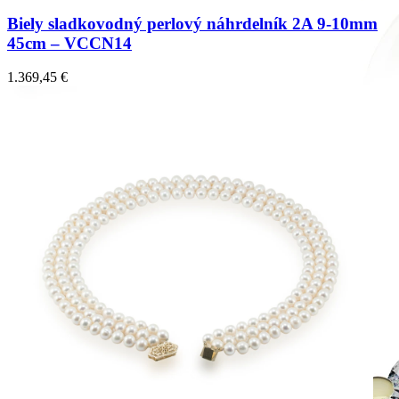
Biely sladkovodný perlový náhrdelník 2A 9-10mm
45cm – VCCN14
1.369,45
€
Mistique Love
Zásnubné prstne z kolekcie Mistique Love.