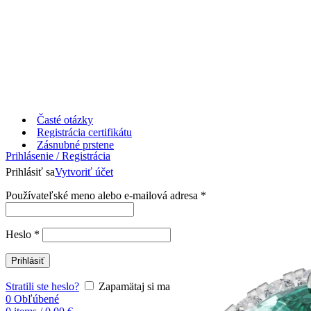
Časté otázky
Registrácia certifikátu
Zásnubné prstene
Prihlásenie / Registrácia
Prihlásiť sa
Vytvoriť účet
Používateľské meno alebo e-mailová adresa
*
Heslo
*
Prihlásiť
Stratili ste heslo?
Zapamätaj si ma
0
Obľúbené