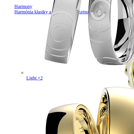
Harmony
Harmónia klasiky a moderného dizajnu.
Light +2