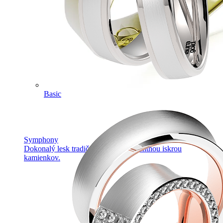
Basic
Symphony
Dokonalý lesk tradičného zlata s decentnou iskrou
kamienkov.