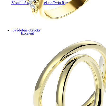
Zásnubné prstne z kolekcie Twin Rings.
Svadobné obrúčky
Excelent