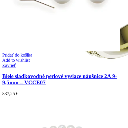
Pridať do košíka
Add to wishlist
Zavrieť
Biele sladkovodné perlové vysiace náušnice 2A 9-
9,5mm – VCCE07
837,25
€
Elegant Night
Zásnubné prstne z kolekcie Elegant Night.