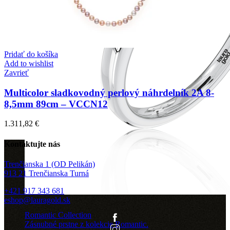
Pridať do košíka
Add to wishlist
Zavrieť
Multicolor sladkovodný perlový náhrdelník 2A 8-
8,5mm 89cm – VCCN12
1.311,82
€
Kontaktujte nás
Trenčianska 1 (OD Pelikán)
913 21 Trenčianska Turná
+421 917 343 681
eshop@lauragold.sk
Romantic Collection
Zásnubné prstne z kolekcie Romantic.