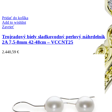
Pridať do košíka
Add to wishlist
Zavrieť
Trojradový biely sladkovodný perlový náhrdelník
2A 7,5-8mm 42-48cm – VCCNT25
2.440,59
€