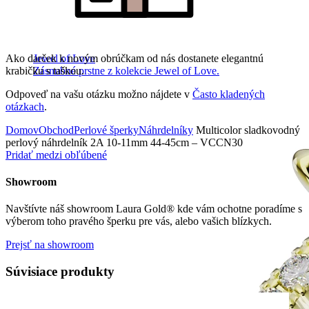
Ako darček k novým obrúčkam od nás dostanete elegantnú
Jewel of Love
krabičku s taškou.
Zásnubné prstne z kolekcie Jewel of Love.
Odpoveď na vašu otázku možno nájdete v
Často kladených
otázkach
.
Domov
Obchod
Perlové šperky
Náhrdelníky
Multicolor sladkovodný
perlový náhrdelník 2A 10-11mm 44-45cm – VCCN30
Pridať medzi obľúbené
Showroom
Navštívte náš showroom Laura Gold® kde vám ochotne poradíme s
výberom toho pravého šperku pre vás, alebo vašich blízkych.
Prejsť na showroom
Súvisiace produkty