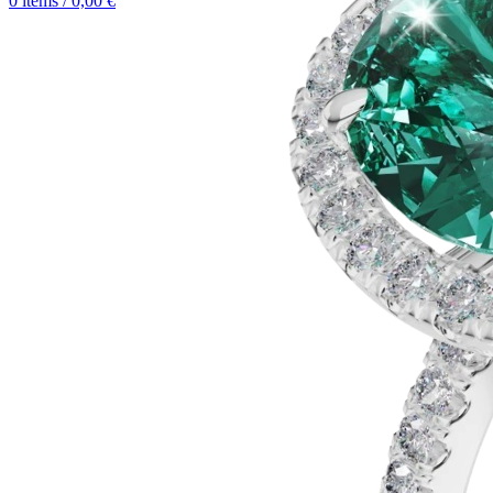
0
items
/
0,00
€