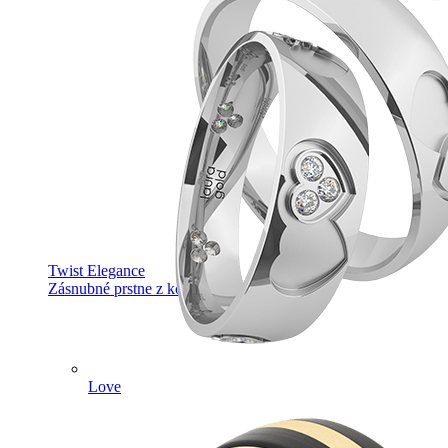
Twist Elegance
Zásnubné prstne z kolekcie Twist Elegance.
Love