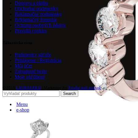
Doprava a platba
Obchodné podmienky
Reklamačné podmienky
Reklamačný formulár
Ochrana osobných údajov
Pravidlá cookies
Zákaznícka zóna
Podmienky súťaže
Prihlásenie / Registrácia
Môj účet
Zabudnuté heslo
Moje obľúbené
© 2019
LAURA GOLD
| Marketing Art
Tvorba web stránok
Search
Menu
e-shop