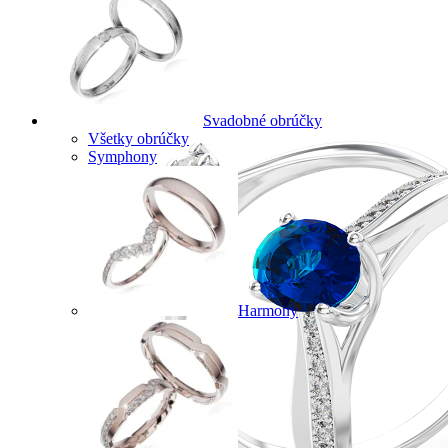
Svadobné obrúčky
Všetky obrúčky
Symphony
Harmony