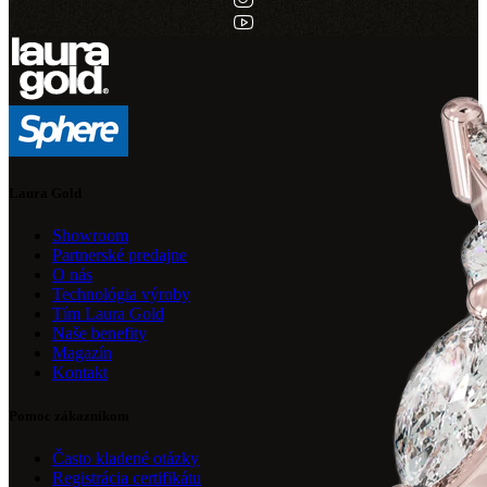
Laura Gold
Showroom
Partnerské predajne
O nás
Technológia výroby
Tím Laura Gold
Naše benefity
Magazín
Kontakt
Pomoc zákazníkom
Často kladené otázky
Registrácia certifikátu