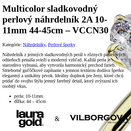
Multicolor sladkovodný
perlový náhrdelník 2A 10-
11mm 44-45cm – VCCN30
Kategórie:
Náhrdelníky
,
Perlové šperky
Náhrdelník z jemných sladkovodných perál v rôznych pastelových
odtieňoch prináša svieži a moderný vzhľad. Každá perla je
starostlivo vybraná, aby vytvorila harmonický prechod farieb.
Strieborné guľôčkové zapínanie s jemnou textúrou dodáva šperku
elegantný a unikátny prvok. Ideálny doplnok pre ženy, ktoré chcú
pridať do svojho štýlu jemný farebný detail, ktorý zvýrazní ich
osobitý vkus.
perla: 10-11mm
dĺžka: 44 – 45cm