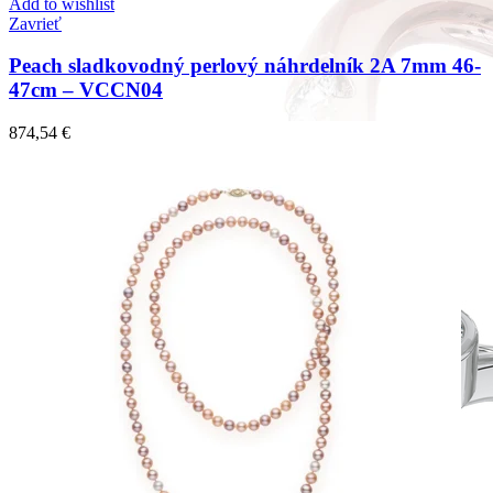
Add to wishlist
Zavrieť
Peach sladkovodný perlový náhrdelník 2A 7mm 46-
47cm – VCCN04
874,54
€
Forever Collection
Zásnubné prstne z kolekcie Forever.