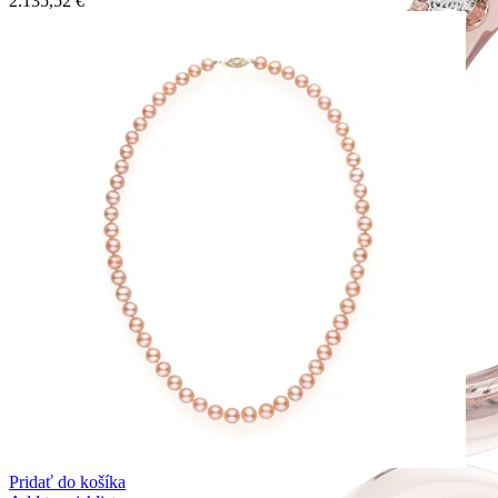
2.135,52
€
Pridať do košíka