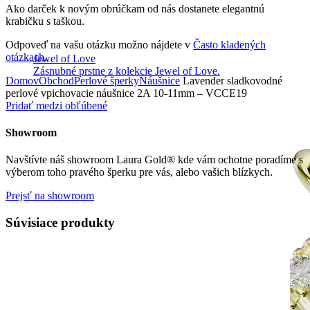
Ako darček k novým obrúčkam od nás dostanete elegantnú
krabičku s taškou.
Odpoveď na vašu otázku možno nájdete v
Často kladených
otázkach
.
Jewel of Love
Zásnubné prstne z kolekcie Jewel of Love.
Domov
Obchod
Perlové šperky
Náušnice
Lavender sladkovodné
perlové vpichovacie náušnice 2A 10-11mm – VCCE19
Pridať medzi obľúbené
Showroom
Navštívte náš showroom Laura Gold® kde vám ochotne poradíme s
výberom toho pravého šperku pre vás, alebo vašich blízkych.
Prejsť na showroom
Súvisiace produkty