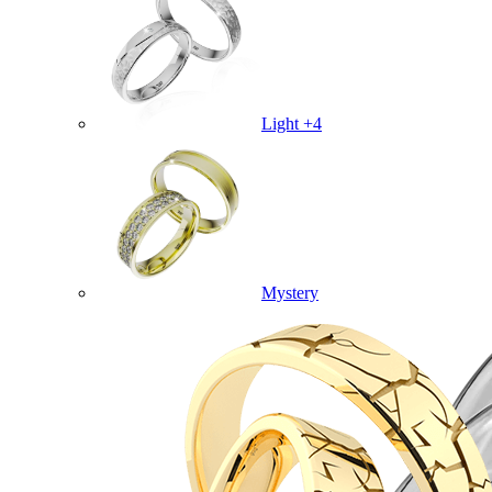
Light +4
Mystery