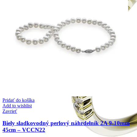
Pridať do košíka
Add to wishlist
Zavrieť
Biely sladkovodný perlový náhrdelník 2A 9-10mm
45cm – VCCN22