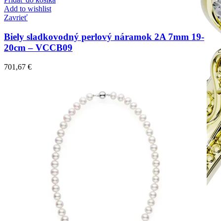
Add to wishlist
Zavrieť
Biely sladkovodný perlový náramok 2A 7mm 19-
20cm – VCCB09
701,67
€