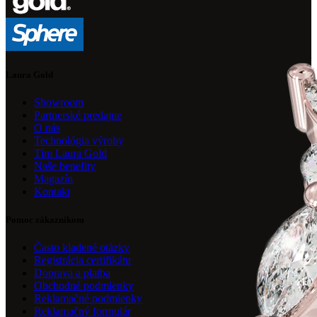
Laura Gold
Showroom
Partnerské predajne
O nás
Technológia výroby
Tím Laura Gold
Naše benefity
Magazín
Kontakt
Pomoc zákazníkom
Často kladené otázky
Registrácia certifikátu
Doprava a platba
Obchodné podmienky
Reklamačné podmienky
Reklamačný formulár