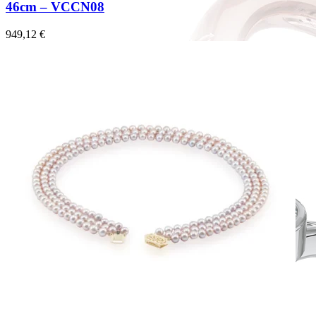
46cm – VCCN08
949,12
€
Forever Collection
Zásnubné prstne z kolekcie Forever.