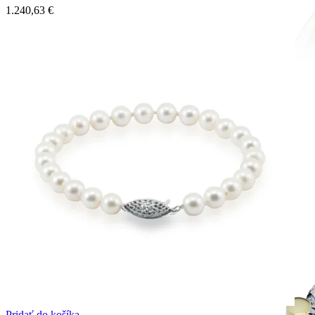
1.240,63
€
Mistique Love
Zásnubné prstne z kolekcie Mistique Love.
Pridať do košíka