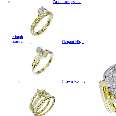
Zásnubné prstene
Simple Collection
Zásnubné prstne z kolekcie Simple.
Elegant Night
Crown Beauty