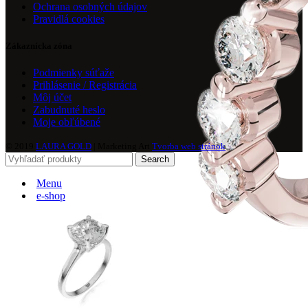
Ochrana osobných údajov
Pravidlá cookies
Zákaznícka zóna
Podmienky súťaže
Prihlásenie / Registrácia
Môj účet
Zabudnuté heslo
Moje obľúbené
© 2019
LAURA GOLD
| Marketing Art
Tvorba web stránok
Search
Menu
e-shop