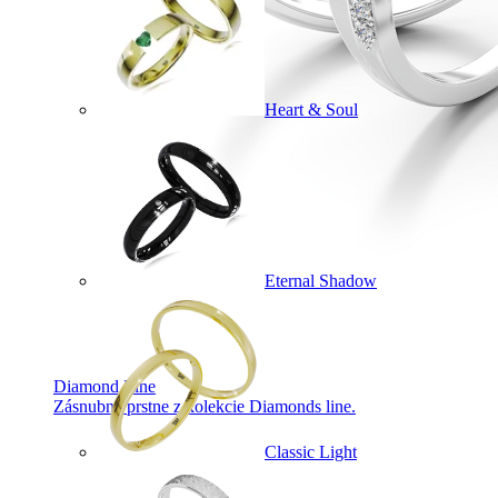
Heart & Soul
Eternal Shadow
Diamond Line
Zásnubné prstne z kolekcie Diamonds line.
Classic Light