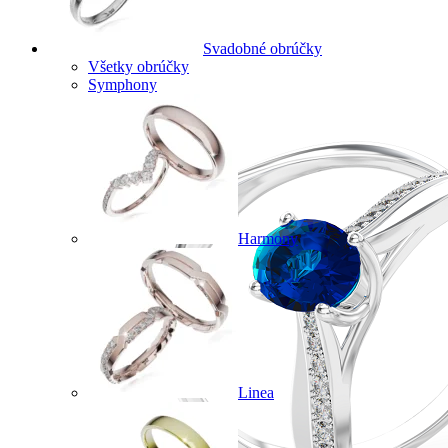
Svadobné obrúčky
Všetky obrúčky
Symphony
Harmony
Linea