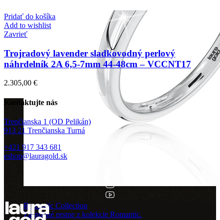
Pridať do košíka
Add to wishlist
Zavrieť
Trojradový lavender sladkovodný perlový
náhrdelník 2A 6,5-7mm 44-48cm – VCCNT17
2.305,00
€
Kontaktujte nás
Trenčianska 1 (OD Pelikán)
913 21 Trenčianska Turná
+421 917 343 681
eshop@lauragold.sk
Romantic Collection
Zásnubné prstne z kolekcie Romantic.