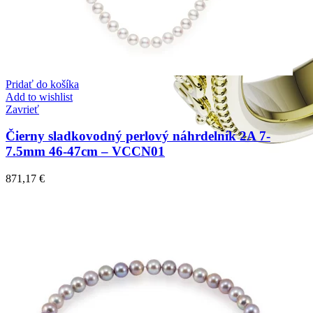
Pridať do košíka
Add to wishlist
Zavrieť
Čierny sladkovodný perlový náhrdelník 2A 7-
7.5mm 46-47cm – VCCN01
871,17
€
Elegant Night
Zásnubné prstne z kolekcie Elegant Night.