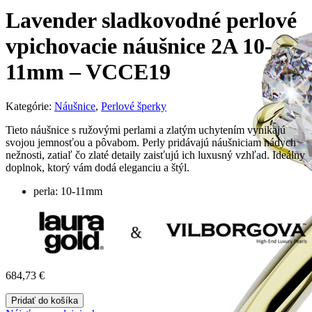
Lavender sladkovodné perlové
vpichovacie náušnice 2A 10-
11mm – VCCE19
Kategórie:
Náušnice
,
Perlové šperky
Tieto náušnice s ružovými perlami a zlatým uchytením vynikajú
svojou jemnosťou a pôvabom. Perly pridávajú náušniciam nádych
nežnosti, zatiaľ čo zlaté detaily zaisťujú ich luxusný vzhľad. Ideálny
doplnok, ktorý vám dodá eleganciu a štýl.
perla: 10-11mm
684,73
€
Pridať do košíka