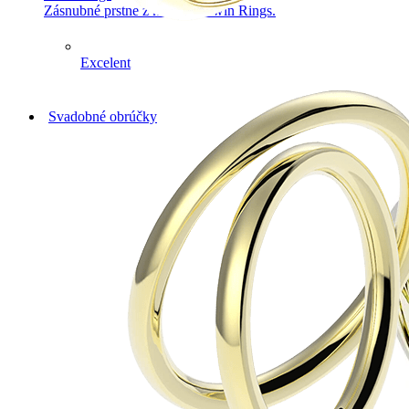
Zásnubné prstne z kolekcie Twin Rings.
Excelent
Svadobné obrúčky