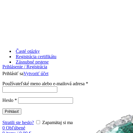
Časté otázky
Registrácia certifikátu
Zásnubné prstene
Prihlásenie / Registrácia
Prihlásiť sa
Vytvoriť účet
Používateľské meno alebo e-mailová adresa
*
Heslo
*
Prihlásiť
Stratili ste heslo?
Zapamätaj si ma
0
Obľúbené