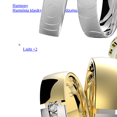
Harmony
Harmónia klasiky a moderného dizajnu.
Light +2