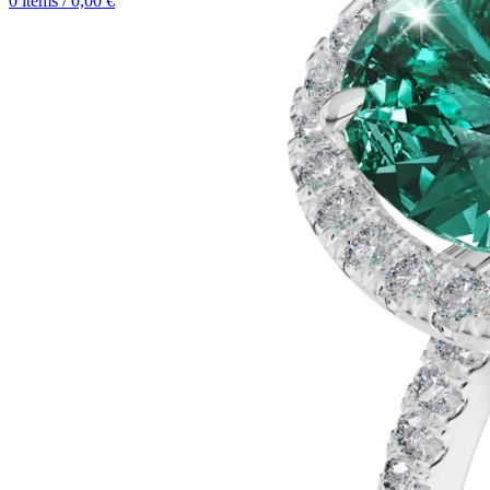
0
items
/
0,00
€