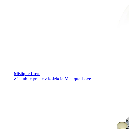
Mistique Love
Zásnubné prstne z kolekcie Mistique Love.