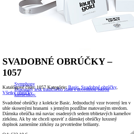
SVADOBNÉ OBRÚČKY –
1057
Symphony
Katalógové číslo:
1057
Kategórie:
Basic
,
Svadobné obrúčky
,
Dokonalý lesk tradičného zlata s decentnou iskrou
Všetky obrúčky
kamienkov.
Svadobné obrúčky z kolekcie Basic. Jednoduchý vzor tvorený len v
uhle skosenými hranami s jemným pozdĺžne matovaným stredom.
Dámska obrúčka má naviac osadených sedem trblietavých kameňov
zirkónu. Ak by ste chceli spraviť z dámskej obrúčky luxusný
doplnok zameníme zirkóny za prvotriedne brilianty.