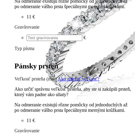
Na odmeranie existujú rôzne pomôcky od jednoduchých až
po odmeranie vášho prsta špeciálnymi mernými krúžkami.
11 €
Gravírovanie
€
Typ písma
Tlačené
€
Písané
€
Pánsky prsteň
Veľkosť prsteňa (mm)
Ako zmerať veľkosť?
Ako určiť správnu veľkosť prsteňa, aby ste si zakúpili prsteň,
ktorý vám padne ako uliaty?
Na odmeranie existujú rôzne pomôcky od jednoduchých až
po odmeranie vášho prsta špeciálnymi mernými krúžkami.
11 €
Gravírovanie