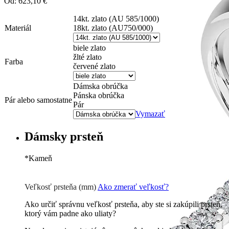
Od:
623,10
€
14kt. zlato (AU 585/1000)
Materiál
18kt. zlato (AU750/000)
biele zlato
žlté zlato
Farba
červené zlato
Dámska obrúčka
Pánska obrúčka
Pár alebo samostatne
Pár
Vymazať
Dámsky prsteň
*
Kameň
Zirkón
0 €
Briliant G-H/Si1-2
532
€
Veľkosť prsteňa (mm)
Ako zmerať veľkosť?
Ako určiť správnu veľkosť prsteňa, aby ste si zakúpili prsteň,
ktorý vám padne ako uliaty?