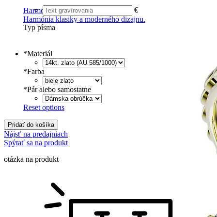
€
Harmony
Harmónia klasiky a moderného dizajnu.
Typ písma
Tlačené
€
Písané
€
*
Materiál
*
Farba
*
Pár alebo samostatne
Reset options
Pridať do košíka
Nájsť na predajniach
Spýtať sa na produkt
otázka na produkt