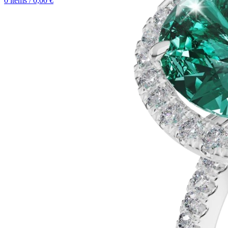
0
items
/
0,00
€