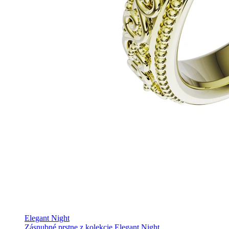
Elegant Night
Zásnubné prstne z kolekcie Elegant Night.