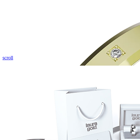
Pozrieť video
scroll