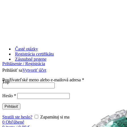
Časté otázky
Registrácia certifikátu
Zásnubné prstene
Prihlásenie / Registrácia
Prihlásiť sa
Vytvoriť účet
Používateľské meno alebo e-mailová adresa
*
Top
Heslo
*
Prihlásiť
Stratili ste heslo?
Zapamätaj si ma
0
Obľúbené