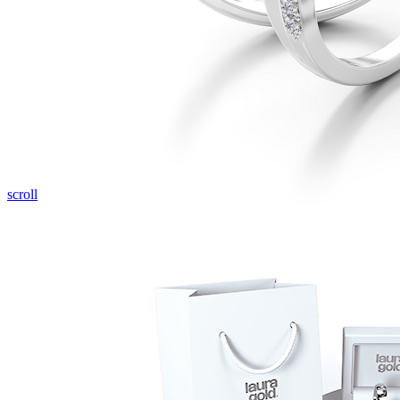
Pozrieť video
scroll
Diamond Line
Zásnubné prstne z kolekcie Diamonds line.