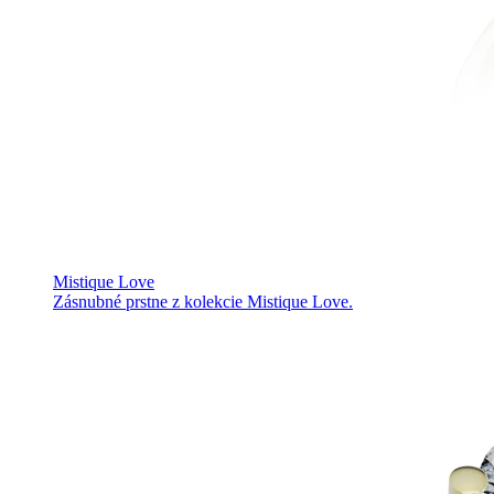
Mistique Love
Zásnubné prstne z kolekcie Mistique Love.