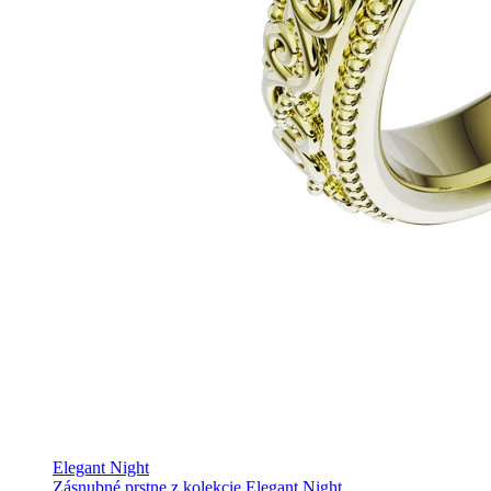
Elegant Night
Zásnubné prstne z kolekcie Elegant Night.