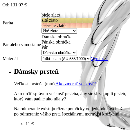
Od:
131,07
€
biele zlato
žlté zlato
Farba
červené zlato
Dámska obrúčka
Pánska obrúčka
Pár alebo samostatne
Pár
Materiál
Vymazať
Dámsky prsteň
Veľkosť prsteňa (mm)
Ako zmerať veľkosť?
Ako určiť správnu veľkosť prsteňa, aby ste si zakúpili prsteň,
ktorý vám padne ako uliaty?
Na odmeranie existujú rôzne pomôcky od jednoduchých až
po odmeranie vášho prsta špeciálnymi mernými krúžkami.
11 €