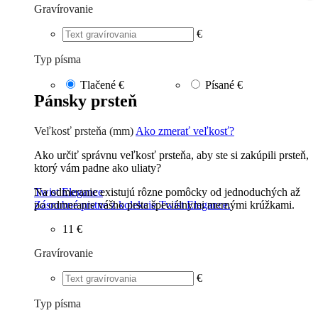
Gravírovanie
€
Typ písma
Tlačené
€
Písané
€
Pánsky prsteň
Veľkosť prsteňa (mm)
Ako zmerať veľkosť?
Ako určiť správnu veľkosť prsteňa, aby ste si zakúpili prsteň,
ktorý vám padne ako uliaty?
Na odmeranie existujú rôzne pomôcky od jednoduchých až
Twist Elegance
po odmeranie vášho prsta špeciálnymi mernými krúžkami.
Zásnubné prstne z kolekcie Twist Elegance.
11 €
Gravírovanie
€
Typ písma