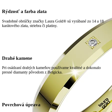
Rýdzosť a farba zlata
Svadobné obrúčky značky Laura Gold® sú vyrábané zo 14 a 18
karátového zlata, striebra či platiny.
Drahé kamene
Pri osádzaní drahých kameňov používame kvalitné a dokonalo
presné diamanty pôvodom z Belgicka.
Povrchová úprava