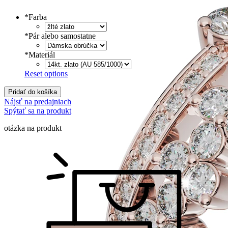
Tlačené
€
Písané
€
*
Farba
*
Pár alebo samostatne
*
Materiál
Reset options
Pridať do košíka
Nájsť na predajniach
Spýtať sa na produkt
otázka na produkt