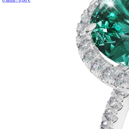
0
items
/
0,00
€