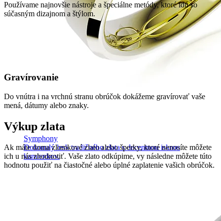
Používame najnovšie nástroje a špeciálne metódy, ktoré idú so
súčasným dizajnom a štýlom.
Gravírovanie
Do vnútra i na vrchnú stranu obrúčok dokážeme gravírovať vaše
mená, dátumy alebo znaky.
Výkup zlata
Symphony
Ak máte doma zlomkové zlato alebo šperky, ktoré nenosíte môžete
Dokonalý lesk tradičného zlata s decentnou iskrou
ich u nás zhodnotiť. Vaše zlato odkúpime, vy následne môžete túto
kamienkov.
hodnotu použiť na čiastočné alebo úplné zaplatenie vašich obrúčok.