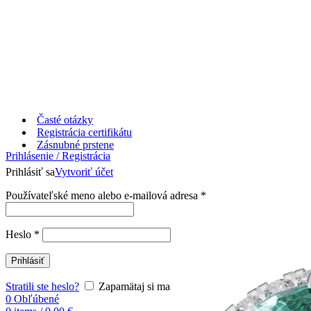
Časté otázky
Registrácia certifikátu
Zásnubné prstene
Prihlásenie / Registrácia
Prihlásiť sa
Vytvoriť účet
Používateľské meno alebo e-mailová adresa
*
Heslo
*
Prihlásiť
Stratili ste heslo?
Zapamätaj si ma
0
Obľúbené