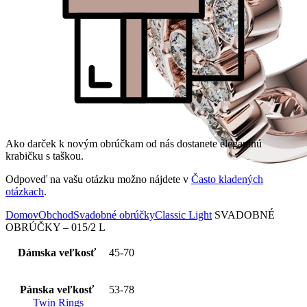
Ako darček k novým obrúčkam od nás dostanete elegantnú
krabičku s taškou.
Odpoveď na vašu otázku možno nájdete v
Často kladených
otázkach
.
Domov
Obchod
Svadobné obrúčky
Classic Light
SVADOBNÉ
OBRÚČKY – 015/2 L
Dámska veľkosť
45-70
Pánska veľkosť
53-78
Twin Rings